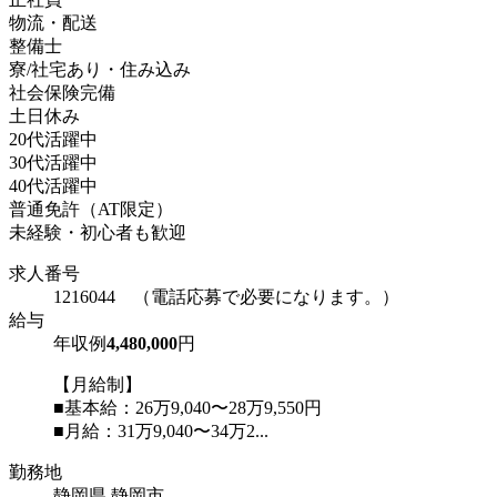
物流・配送
整備士
寮/社宅あり・住み込み
社会保険完備
土日休み
20代活躍中
30代活躍中
40代活躍中
普通免許（AT限定）
未経験・初心者も歓迎
求人番号
1216044 （電話応募で必要になります。）
給与
年収例
4,480,000
円
【月給制】
■基本給：26万9,040〜28万9,550円
■月給：31万9,040〜34万2...
勤務地
静岡県 静岡市