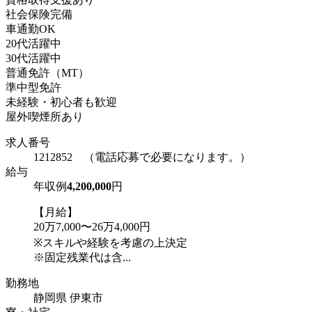
社会保険完備
車通勤OK
20代活躍中
30代活躍中
普通免許（MT）
準中型免許
未経験・初心者も歓迎
屋外喫煙所あり
求人番号
1212852 （電話応募で必要になります。）
給与
年収例
4,200,000
円
【月給】
20万7,000〜26万4,000円
※スキルや経験を考慮の上決定
※固定残業代は含...
勤務地
静岡県 伊東市