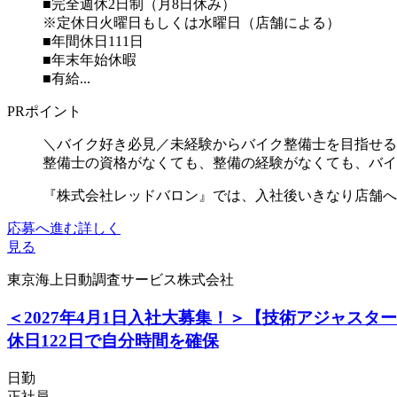
■完全週休2日制（月8日休み）
※定休日火曜日もしくは水曜日（店舗による）
■年間休日111日
■年末年始休暇
■有給...
PRポイント
＼バイク好き必見／未経験からバイク整備士を目指せる
整備士の資格がなくても、整備の経験がなくても、バイ
『株式会社レッドバロン』では、入社後いきなり店舗へ配
応募へ進む
詳しく
見る
東京海上日動調査サービス株式会社
＜2027年4月1日入社大募集！＞【技術アジャス
休日122日で自分時間を確保
日勤
正社員