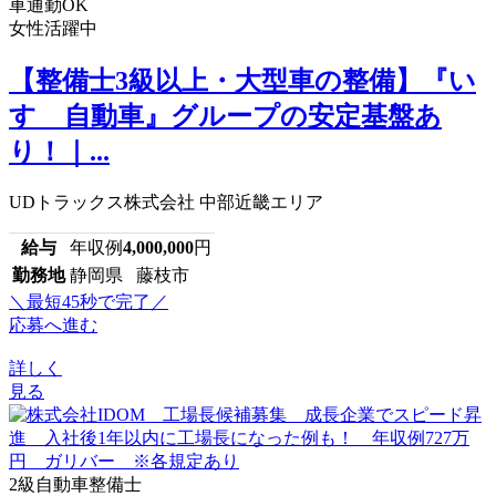
車通勤OK
女性活躍中
【整備士3級以上・大型車の整備】『い
すゞ自動車』グループの安定基盤あ
り！｜...
UDトラックス株式会社 中部近畿エリア
給与
年収例
4,000,000
円
勤務地
静岡県 藤枝市
＼最短45秒で完了／
応募へ進む
詳しく
見る
2級自動車整備士