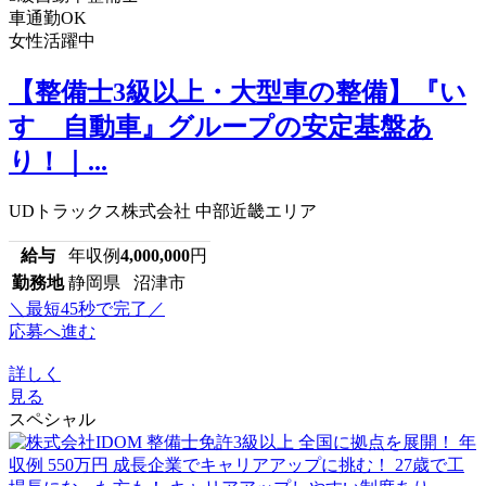
車通勤OK
女性活躍中
【整備士3級以上・大型車の整備】『い
すゞ自動車』グループの安定基盤あ
り！｜...
UDトラックス株式会社 中部近畿エリア
給与
年収例
4,000,000
円
勤務地
静岡県 沼津市
＼最短45秒で完了／
応募へ進む
詳しく
見る
スペシャル