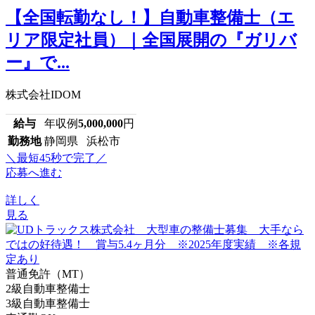
【全国転勤なし！】自動車整備士（エ
リア限定社員）｜全国展開の『ガリバ
ー』で...
株式会社IDOM
給与
年収例
5,000,000
円
勤務地
静岡県 浜松市
＼最短45秒で完了／
応募へ進む
詳しく
見る
普通免許（MT）
2級自動車整備士
3級自動車整備士