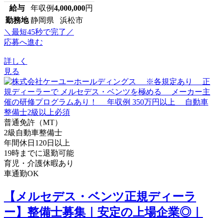
給与
年収例
4,000,000
円
勤務地
静岡県 浜松市
＼最短45秒で完了／
応募へ進む
詳しく
見る
普通免許（MT）
2級自動車整備士
年間休日120日以上
19時までに退勤可能
育児・介護休暇あり
車通勤OK
【メルセデス・ベンツ正規ディーラ
ー】整備士募集｜安定の上場企業◎｜