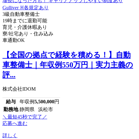
3級自動車整備士
19時までに退勤可能
育児・介護休暇あり
寮/社宅あり・住み込み
車通勤OK
【全国の拠点で経験を積める！】自動
車整備士｜年収例550万円｜実力主義の
評...
株式会社IDOM
給与
年収例
5,500,000
円
勤務地
静岡県 浜松市
＼最短45秒で完了／
応募へ進む
詳しく