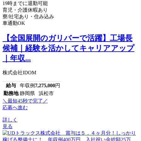
19時までに退勤可能
育児・介護休暇あり
寮/社宅あり・住み込み
車通勤OK
【全国展開のガリバーで活躍】工場長
候補｜経験を活かしてキャリアアップ
｜年収...
株式会社IDOM
給与
年収例
7,275,000
円
勤務地
静岡県 浜松市
＼最短45秒で完了／
応募へ進む
詳しく
見る