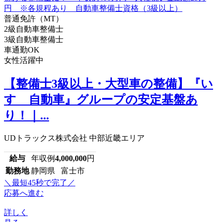
普通免許（MT）
2級自動車整備士
3級自動車整備士
車通勤OK
女性活躍中
【整備士3級以上・大型車の整備】『い
すゞ自動車』グループの安定基盤あ
り！｜...
UDトラックス株式会社 中部近畿エリア
給与
年収例
4,000,000
円
勤務地
静岡県 富士市
＼最短45秒で完了／
応募へ進む
詳しく