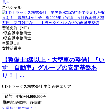
見る
スペシャル
普通免許（MT）
2級自動車整備士
3級自動車整備士
車通勤OK
女性活躍中
【整備士3級以上・大型車の整備】『い
すゞ自動車』グループの安定基盤あ
り！｜...
UDトラックス株式会社 中部近畿エリア
給与
年収例
4,000,000
円
勤務地
静岡県 静岡市
＼最短45秒で完了／