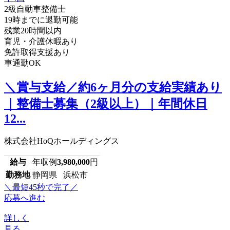
2級自動車整備士
19時までに退勤可能
残業20時間以内
育児・介護休暇あり
免許取得支援あり
車通勤OK
＼賞与支給／約6ヶ月分の支給実績あり
｜整備士募集（2級以上）｜年間休日
12...
株式会社HoQホールディングス
給与
年収例
3,980,000
円
勤務地
静岡県 浜松市
＼最短45秒で完了／
応募へ進む
詳しく
見る