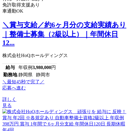
免許取得支援あり
車通勤OK
＼賞与支給／約6ヶ月分の支給実績あり
｜整備士募集（2級以上）｜年間休日
12...
株式会社HoQホールディングス
給与
年収例
3,980,000
円
勤務地
静岡県 静岡市
＼最短45秒で完了／
応募へ進む
詳しく
見る