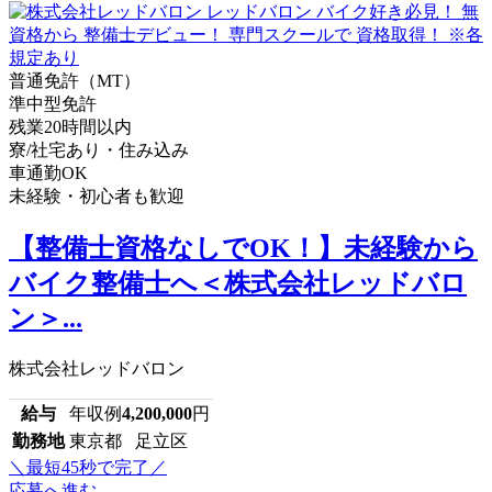
普通免許（MT）
準中型免許
残業20時間以内
寮/社宅あり・住み込み
車通勤OK
未経験・初心者も歓迎
【整備士資格なしでOK！】未経験から
バイク整備士へ＜株式会社レッドバロ
ン＞...
株式会社レッドバロン
給与
年収例
4,200,000
円
勤務地
東京都 足立区
＼最短45秒で完了／
応募へ進む