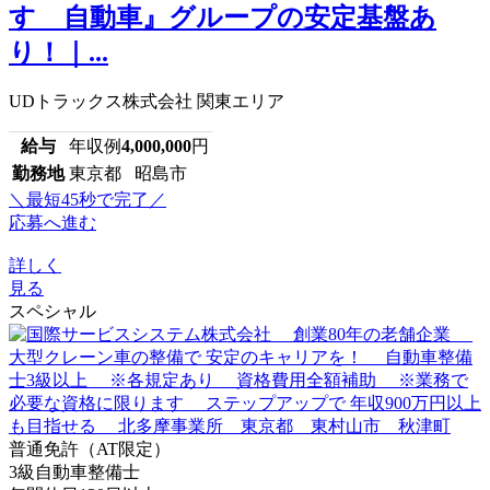
すゞ自動車』グループの安定基盤あ
り！｜...
UDトラックス株式会社 関東エリア
給与
年収例
4,000,000
円
勤務地
東京都 昭島市
＼最短45秒で完了／
応募へ進む
詳しく
見る
スペシャル
普通免許（AT限定）
3級自動車整備士