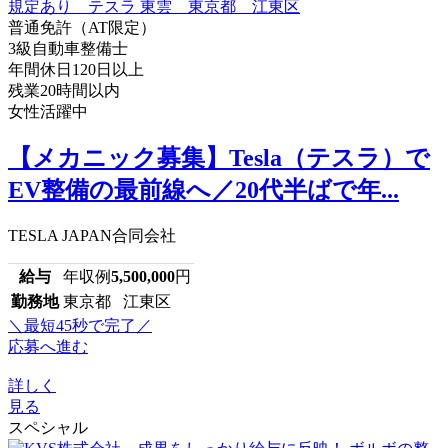
普通免許（AT限定）
3級自動車整備士
年間休日120日以上
残業20時間以内
女性活躍中
【メカニック募集】Tesla（テスラ）で
EV整備の最前線へ／20代半ばで年...
TESLA JAPAN合同会社
給与
年収例
5,500,000
円
勤務地
東京都 江東区
＼最短45秒で完了／
応募へ進む
詳しく
見る
スペシャル