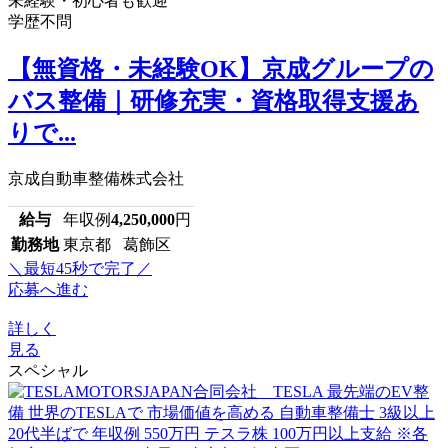
未経験・初心者も歓迎
学歴不問
【無資格・未経験OK】京成グループの
バス整備｜研修充実・資格取得支援あ
りで...
京成自動車整備株式会社
給与
年収例
4,250,000
円
勤務地
東京都 葛飾区
＼最短45秒で完了／
応募へ進む
詳しく
見る
スペシャル