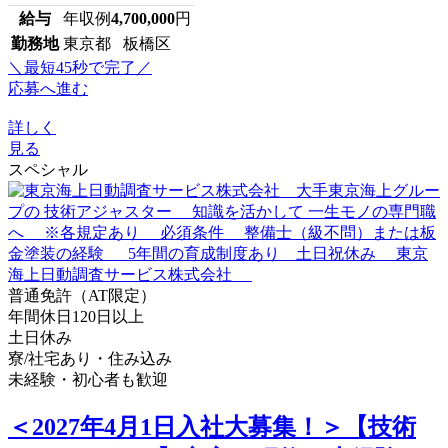
給与
年収例
4,700,000
円
勤務地
東京都 板橋区
＼最短45秒で完了／
応募へ進む
詳しく
見る
スペシャル
普通免許（AT限定）
年間休日120日以上
土日休み
寮/社宅あり・住み込み
未経験・初心者も歓迎
＜2027年4月1日入社大募集！＞【技術