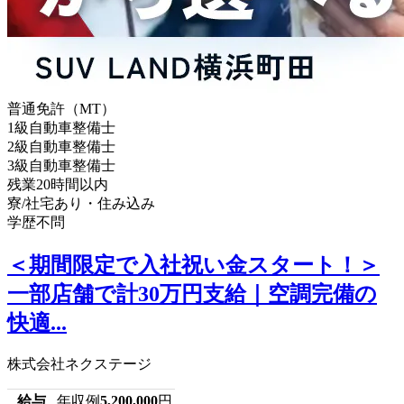
普通免許（MT）
1級自動車整備士
2級自動車整備士
3級自動車整備士
残業20時間以内
寮/社宅あり・住み込み
学歴不問
＜期間限定で入社祝い金スタート！＞
一部店舗で計30万円支給｜空調完備の
快適...
株式会社ネクステージ
給与
年収例
5,200,000
円