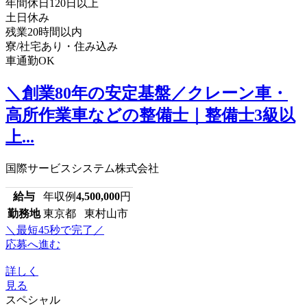
年間休日120日以上
土日休み
残業20時間以内
寮/社宅あり・住み込み
車通勤OK
＼創業80年の安定基盤／クレーン車・
高所作業車などの整備士｜整備士3級以
上...
国際サービスシステム株式会社
給与
年収例
4,500,000
円
勤務地
東京都 東村山市
＼最短45秒で完了／
応募へ進む
詳しく
見る
スペシャル