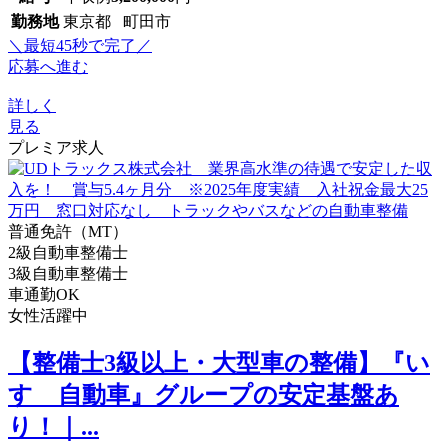
勤務地
東京都 町田市
＼最短45秒で完了／
応募へ進む
詳しく
見る
プレミア求人
普通免許（MT）
2級自動車整備士
3級自動車整備士
車通勤OK
女性活躍中
【整備士3級以上・大型車の整備】『い
すゞ自動車』グループの安定基盤あ
り！｜...