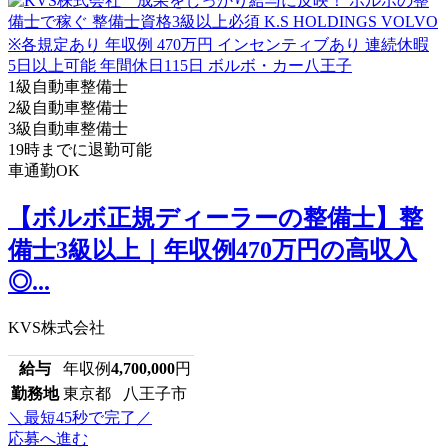
1級自動車整備士
2級自動車整備士
3級自動車整備士
19時までに退勤可能
車通勤OK
【ボルボ正規ディーラーの整備士】整
備士3級以上｜年収例470万円の高収入
◎...
KVS株式会社
給与
年収例
4,700,000
円
勤務地
東京都 八王子市
＼最短45秒で完了／
応募へ進む