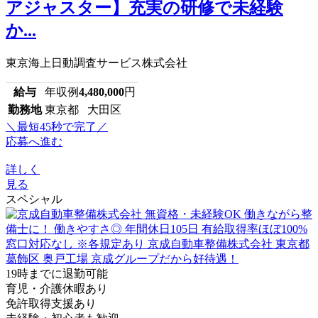
アジャスター】充実の研修で未経験
か...
東京海上日動調査サービス株式会社
給与
年収例
4,480,000
円
勤務地
東京都 大田区
＼最短45秒で完了／
応募へ進む
詳しく
見る
スペシャル
19時までに退勤可能
育児・介護休暇あり
免許取得支援あり