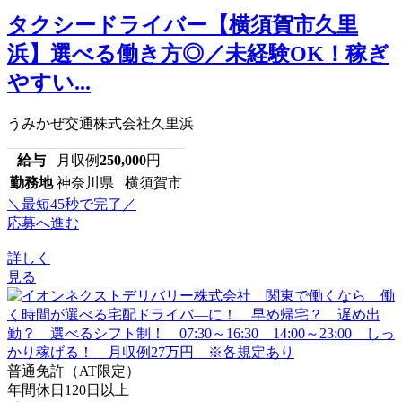
タクシードライバー【横須賀市久里
浜】選べる働き方◎／未経験OK！稼ぎ
やすい...
うみかぜ交通株式会社久里浜
給与
月収例
250,000
円
勤務地
神奈川県 横須賀市
＼最短45秒で完了／
応募へ進む
詳しく
見る
普通免許（AT限定）
年間休日120日以上