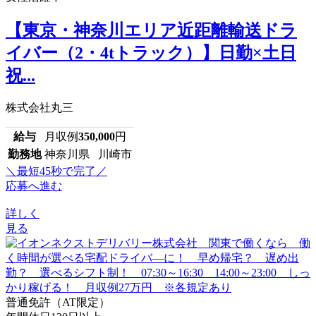
【東京・神奈川エリア近距離輸送ドラ
イバー（2・4tトラック）】日勤×土日
祝...
株式会社丸三
給与
月収例
350,000
円
勤務地
神奈川県 川崎市
＼最短45秒で完了／
応募へ進む
詳しく
見る
普通免許（AT限定）