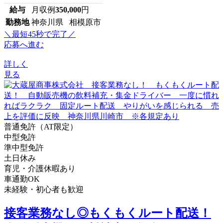
給与
月収例
350,000
円
勤務地
神奈川県 相模原市
＼最短45秒で完了／
応募へ進む
詳しく
見る
普通免許（AT限定）
中型免許
準中型免許
土日休み
育児・介護休暇あり
車通勤OK
未経験・初心者も歓迎
接客業務なし◎もくもくルート配送！