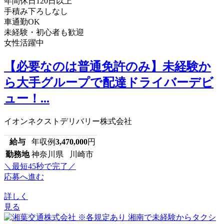
年間休日120日以上
手積み下ろしなし
車通勤OK
未経験・初心者も歓迎
女性活躍中
【必要なのは普通免許のみ】未経験か
ら大手グループで配達ドライバーデビ
ュー！...
イオンネクストデリバリー株式会社
給与
年収例
3,470,000
円
勤務地
神奈川県 川崎市
＼最短45秒で完了／
応募へ進む
詳しく
見る