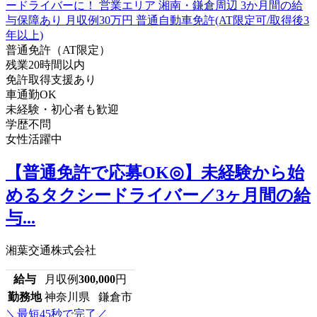
普通免許（AT限定）
残業20時間以内
免許取得支援あり
車通勤OK
未経験・初心者も歓迎
学歴不問
女性活躍中
【普通免許で応募OK◎】未経験から始
めるタクシードライバー／3ヶ月間の給
与...
湘葉交通株式会社
給与
月収例
300,000
円
勤務地
神奈川県 鎌倉市
＼最短45秒で完了／