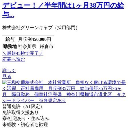
デビュー！／半年間は1ヶ月38万円の給
与...
株式会社グリーンキャブ（採用部門）
給与
月収例
450,000
円
勤務地
神奈川県 鎌倉市
＼最短45秒で完了／
応募へ進む
詳しく
見る
普通免許（AT限定）
免許取得支援あり
寮/社宅あり・住み込み
未経験・初心者も歓迎