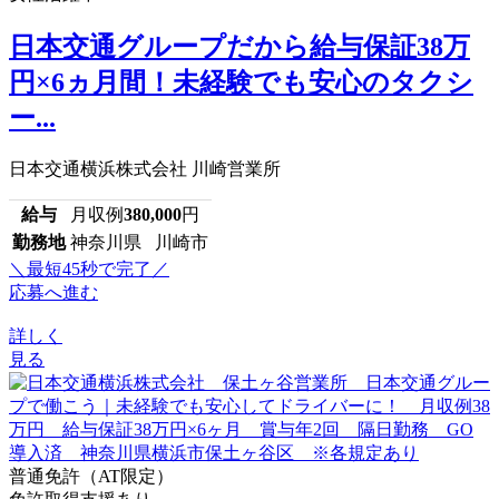
日本交通グループだから給与保証38万
円×6ヵ月間！未経験でも安心のタクシ
ー...
日本交通横浜株式会社 川崎営業所
給与
月収例
380,000
円
勤務地
神奈川県 川崎市
＼最短45秒で完了／
応募へ進む
詳しく
見る
普通免許（AT限定）