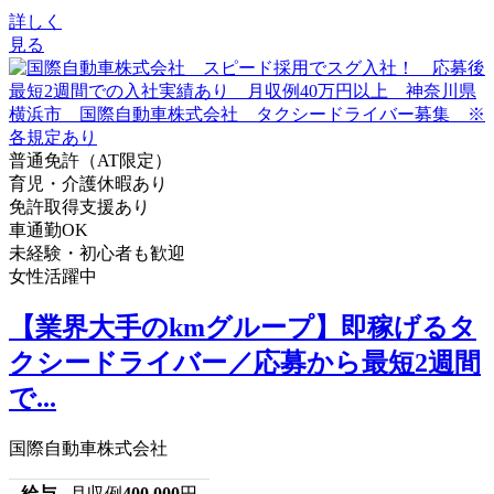
詳しく
見る
普通免許（AT限定）
育児・介護休暇あり
免許取得支援あり
車通勤OK
未経験・初心者も歓迎
女性活躍中
【業界大手のkmグループ】即稼げるタ
クシードライバー／応募から最短2週間
で...
国際自動車株式会社
給与
月収例
400,000
円