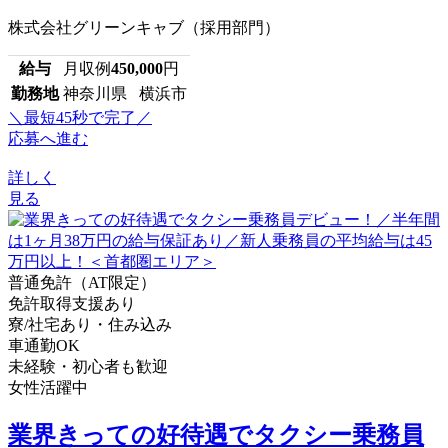
株式会社グリーンキャブ（採用部門）
給与
月収例
450,000
円
勤務地
神奈川県 横浜市
＼最短45秒で完了／
応募へ進む
詳しく
見る
普通免許（AT限定）
免許取得支援あり
寮/社宅あり・住み込み
車通勤OK
未経験・初心者も歓迎
女性活躍中
業界きっての好待遇でタクシー乗務員