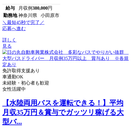
給与
月収例
380,000
円
勤務地
神奈川県 小田原市
＼最短45秒で完了／
応募へ進む
詳しく
見る
免許取得支援あり
車通勤OK
未経験・初心者も歓迎
女性活躍中
【水陸両用バスを運転できる！】平均
月収35万円＆賞与でガッツリ稼げる大
型バ...