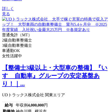
詳しく
見る
普通免許（MT）
2級自動車整備士
3級自動車整備士
車通勤OK
女性活躍中
【整備士3級以上・大型車の整備】『い
すゞ自動車』グループの安定基盤あ
り！｜...
UDトラックス株式会社 関東エリア
給与
年収例
4,000,000
円
勤務地
神奈川県 横浜市