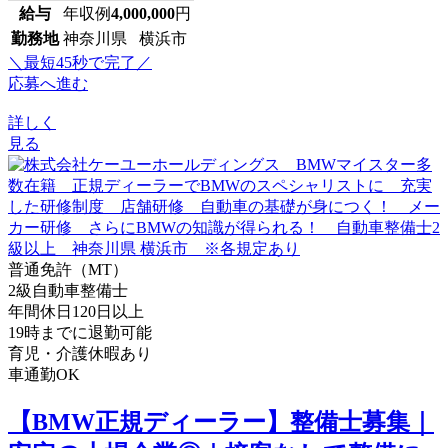
給与
年収例
4,000,000
円
勤務地
神奈川県 横浜市
＼最短45秒で完了／
応募へ進む
詳しく
見る
普通免許（MT）
2級自動車整備士
年間休日120日以上
19時までに退勤可能
育児・介護休暇あり
車通勤OK
【BMW正規ディーラー】整備士募集｜