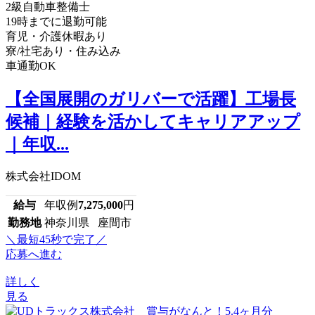
2級自動車整備士
19時までに退勤可能
育児・介護休暇あり
寮/社宅あり・住み込み
車通勤OK
【全国展開のガリバーで活躍】工場長
候補｜経験を活かしてキャリアアップ
｜年収...
株式会社IDOM
給与
年収例
7,275,000
円
勤務地
神奈川県 座間市
＼最短45秒で完了／
応募へ進む
詳しく
見る