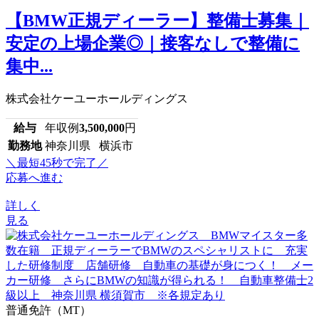
【BMW正規ディーラー】整備士募集｜
安定の上場企業◎｜接客なしで整備に
集中...
株式会社ケーユーホールディングス
給与
年収例
3,500,000
円
勤務地
神奈川県 横浜市
＼最短45秒で完了／
応募へ進む
詳しく
見る
普通免許（MT）