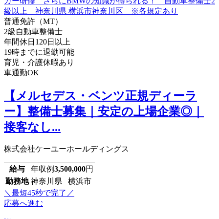
普通免許（MT）
2級自動車整備士
年間休日120日以上
19時までに退勤可能
育児・介護休暇あり
車通勤OK
【メルセデス・ベンツ正規ディーラ
ー】整備士募集｜安定の上場企業◎｜
接客なし...
株式会社ケーユーホールディングス
給与
年収例
3,500,000
円
勤務地
神奈川県 横浜市
＼最短45秒で完了／
応募へ進む