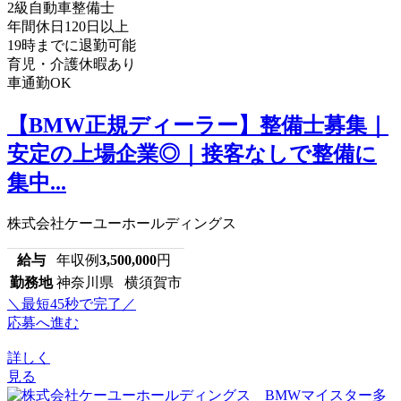
2級自動車整備士
年間休日120日以上
19時までに退勤可能
育児・介護休暇あり
車通勤OK
【BMW正規ディーラー】整備士募集｜
安定の上場企業◎｜接客なしで整備に
集中...
株式会社ケーユーホールディングス
給与
年収例
3,500,000
円
勤務地
神奈川県 横須賀市
＼最短45秒で完了／
応募へ進む
詳しく
見る