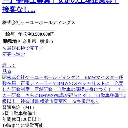
ー】整備士募集｜安定の上場企業◎｜
接客なし...
株式会社ケーユーホールディングス
給与
年収例
3,500,000
円
勤務地
神奈川県 横浜市
＼最短45秒で完了／
応募へ進む
詳しく
見る
普通免許（MT）
2級自動車整備士
年間休日120日以上
19時までに退勤可能