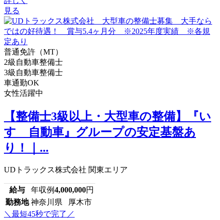
詳しく
見る
普通免許（MT）
2級自動車整備士
3級自動車整備士
車通勤OK
女性活躍中
【整備士3級以上・大型車の整備】『い
すゞ自動車』グループの安定基盤あ
り！｜...
UDトラックス株式会社 関東エリア
給与
年収例
4,000,000
円
勤務地
神奈川県 厚木市
＼最短45秒で完了／