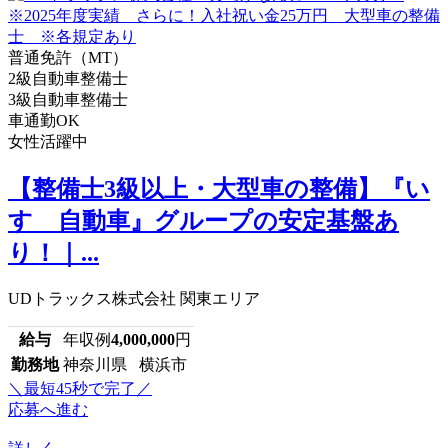
普通免許（MT）
2級自動車整備士
3級自動車整備士
車通勤OK
女性活躍中
【整備士3級以上・大型車の整備】『い
すゞ自動車』グループの安定基盤あ
り！｜...
UDトラックス株式会社 関東エリア
給与
年収例
4,000,000
円
勤務地
神奈川県 横浜市
＼最短45秒で完了／
応募へ進む