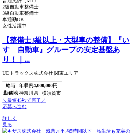
普通免許（MT）
2級自動車整備士
3級自動車整備士
車通勤OK
女性活躍中
【整備士3級以上・大型車の整備】『い
すゞ自動車』グループの安定基盤あ
り！｜...
UDトラックス株式会社 関東エリア
給与
年収例
4,000,000
円
勤務地
神奈川県 横須賀市
＼最短45秒で完了／
応募へ進む
詳しく
見る