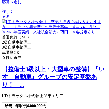
応募へ進む
詳しく
見る
普通免許（MT）
2級自動車整備士
3級自動車整備士
車通勤OK
女性活躍中
【整備士3級以上・大型車の整備】『い
すゞ自動車』グループの安定基盤あ
り！｜...
UDトラックス株式会社 関東エリア
給与
年収例
4,000,000
円