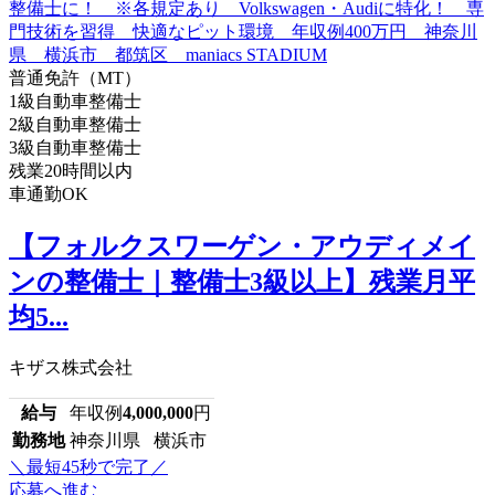
普通免許（MT）
1級自動車整備士
2級自動車整備士
3級自動車整備士
残業20時間以内
車通勤OK
【フォルクスワーゲン・アウディメイ
ンの整備士｜整備士3級以上】残業月平
均5...
キザス株式会社
給与
年収例
4,000,000
円
勤務地
神奈川県 横浜市
＼最短45秒で完了／
応募へ進む