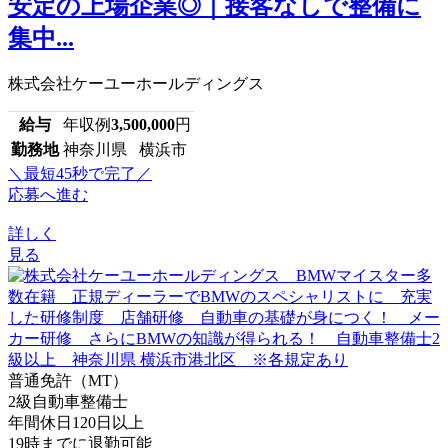
安定の上場企業◎｜接客なしで整備に
集中...
株式会社ケーユーホールディングス
給与
年収例
3,500,000
円
勤務地
神奈川県 横浜市
＼最短45秒で完了／
応募へ進む
詳しく
見る
普通免許（MT）
2級自動車整備士
年間休日120日以上
19時までに退勤可能