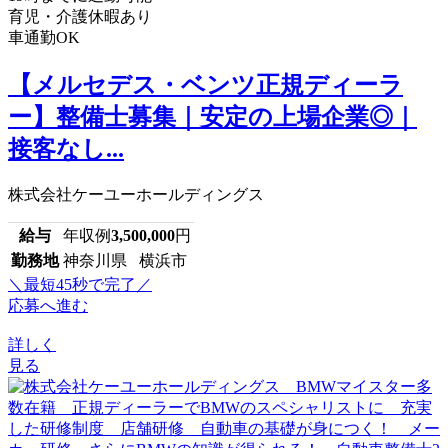
育児・介護休暇あり
車通勤OK
【メルセデス・ベンツ正規ディーラ
ー】整備士募集｜安定の上場企業◎｜
接客なし...
株式会社ケーユーホールディングス
給与
年収例
3,500,000
円
勤務地
神奈川県 横浜市
＼最短45秒で完了／
応募へ進む
詳しく
見る