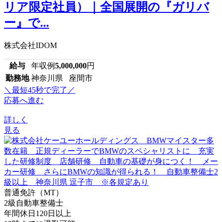
リア限定社員）｜全国展開の『ガリバ
ー』で...
株式会社IDOM
給与
年収例
5,000,000
円
勤務地
神奈川県 座間市
＼最短45秒で完了／
応募へ進む
詳しく
見る
普通免許（MT）
2級自動車整備士
年間休日120日以上