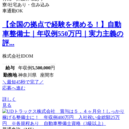
寮/社宅あり・住み込み
車通勤OK
【全国の拠点で経験を積める！】自動
車整備士｜年収例550万円｜実力主義の
評...
株式会社IDOM
給与
年収例
5,500,000
円
勤務地
神奈川県 座間市
＼最短45秒で完了／
応募へ進む
詳しく
見る