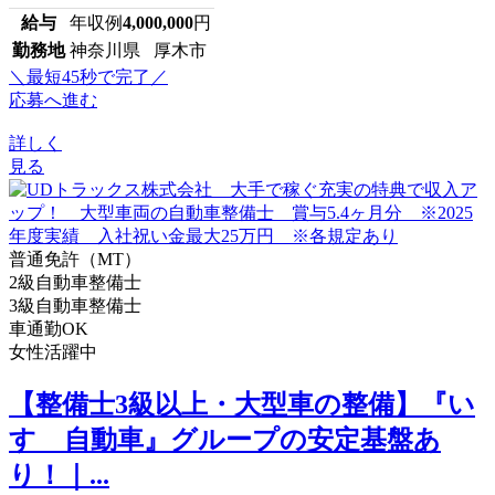
給与
年収例
4,000,000
円
勤務地
神奈川県 厚木市
＼最短45秒で完了／
応募へ進む
詳しく
見る
普通免許（MT）
2級自動車整備士
3級自動車整備士
車通勤OK
女性活躍中
【整備士3級以上・大型車の整備】『い
すゞ自動車』グループの安定基盤あ
り！｜...