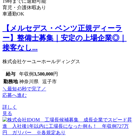
19時までに退勤可能
育児・介護休暇あり
車通勤OK
【メルセデス・ベンツ正規ディーラ
ー】整備士募集｜安定の上場企業◎｜
接客なし...
株式会社ケーユーホールディングス
給与
年収例
3,500,000
円
勤務地
神奈川県 逗子市
＼最短45秒で完了／
応募へ進む
詳しく
見る