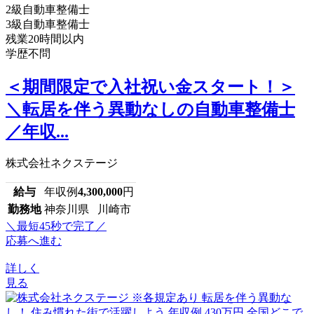
2級自動車整備士
3級自動車整備士
残業20時間以内
学歴不問
＜期間限定で入社祝い金スタート！＞
＼転居を伴う異動なしの自動車整備士
／年収...
株式会社ネクステージ
給与
年収例
4,300,000
円
勤務地
神奈川県 川崎市
＼最短45秒で完了／
応募へ進む
詳しく
見る