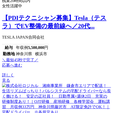
残業20時間以内
女性活躍中
【PDIテクニシャン募集】Tesla（テス
ラ）でEV整備の最前線へ／20代...
TESLA JAPAN合同会社
給与
年収例
5,500,000
円
勤務地
神奈川県 横浜市
＼最短45秒で完了／
応募へ進む
詳しく
見る