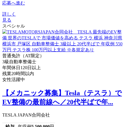
応募へ進む
詳しく
見る
スペシャル
普通免許（AT限定）
3級自動車整備士
年間休日120日以上
残業20時間以内
女性活躍中
【メカニック募集】Tesla（テスラ）で
EV整備の最前線へ／20代半ばで年...
TESLA JAPAN合同会社
給与
年収例
5,500,000
円