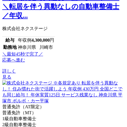
＼転居を伴う異動なしの自動車整備士
／年収...
株式会社ネクステージ
給与
年収例
4,300,000
円
勤務地
神奈川県 川崎市
＼最短45秒で完了／
応募へ進む
詳しく
見る
普通免許（AT限定）
普通免許（MT）
1級自動車整備士
2級自動車整備士