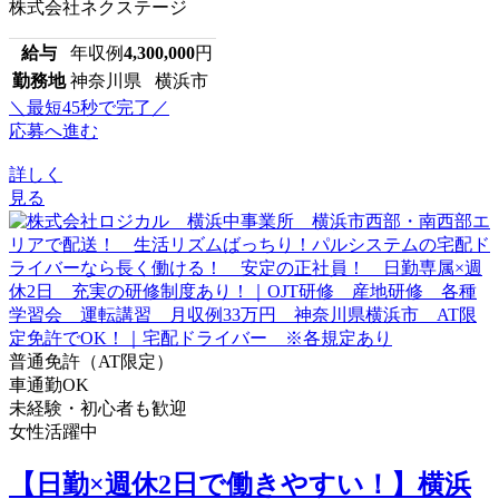
株式会社ネクステージ
給与
年収例
4,300,000
円
勤務地
神奈川県 横浜市
＼最短45秒で完了／
応募へ進む
詳しく
見る
普通免許（AT限定）
車通勤OK
未経験・初心者も歓迎
女性活躍中
【日勤×週休2日で働きやすい！】横浜