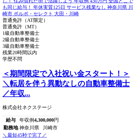
普通免許（AT限定）
普通免許（MT）
1級自動車整備士
2級自動車整備士
3級自動車整備士
残業20時間以内
学歴不問
＜期間限定で入社祝い金スタート！＞
＼転居を伴う異動なしの自動車整備士
／年収...
株式会社ネクステージ
給与
年収例
4,300,000
円
勤務地
神奈川県 川崎市
＼最短45秒で完了／