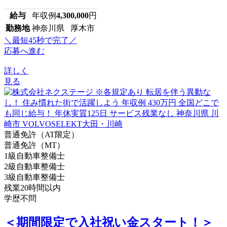
給与
年収例
4,300,000
円
勤務地
神奈川県 厚木市
＼最短45秒で完了／
応募へ進む
詳しく
見る
普通免許（AT限定）
普通免許（MT）
1級自動車整備士
2級自動車整備士
3級自動車整備士
残業20時間以内
学歴不問
＜期間限定で入社祝い金スタート！＞