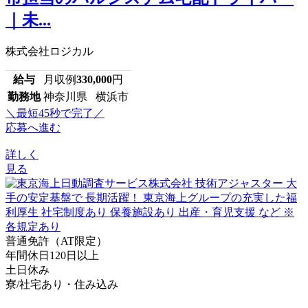
｜未...
株式会社ロジカル
給与
月収例
330,000
円
勤務地
神奈川県 横浜市
＼最短45秒で完了／
応募へ進む
詳しく
見る
普通免許（AT限定）
年間休日120日以上
土日休み
寮/社宅あり・住み込み