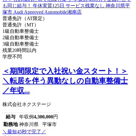
普通免許（AT限定）
普通免許（MT）
1級自動車整備士
2級自動車整備士
3級自動車整備士
残業20時間以内
学歴不問
＜期間限定で入社祝い金スタート！＞
＼転居を伴う異動なしの自動車整備士
／年収...
株式会社ネクステージ
給与
年収例
4,300,000
円
勤務地
神奈川県 平塚市
＼最短45秒で完了／