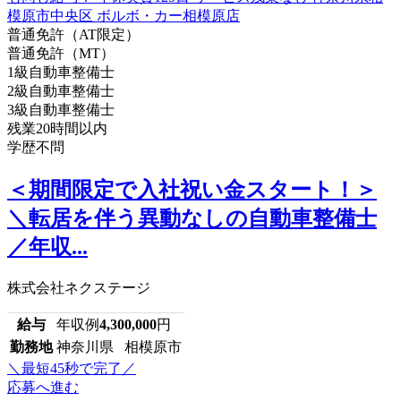
普通免許（AT限定）
普通免許（MT）
1級自動車整備士
2級自動車整備士
3級自動車整備士
残業20時間以内
学歴不問
＜期間限定で入社祝い金スタート！＞
＼転居を伴う異動なしの自動車整備士
／年収...
株式会社ネクステージ
給与
年収例
4,300,000
円
勤務地
神奈川県 相模原市
＼最短45秒で完了／
応募へ進む