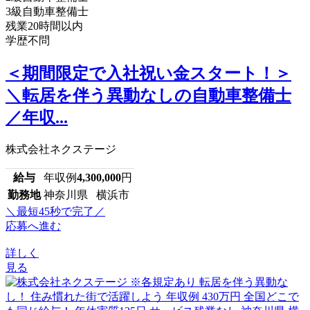
3級自動車整備士
残業20時間以内
学歴不問
＜期間限定で入社祝い金スタート！＞
＼転居を伴う異動なしの自動車整備士
／年収...
株式会社ネクステージ
給与
年収例
4,300,000
円
勤務地
神奈川県 横浜市
＼最短45秒で完了／
応募へ進む
詳しく
見る