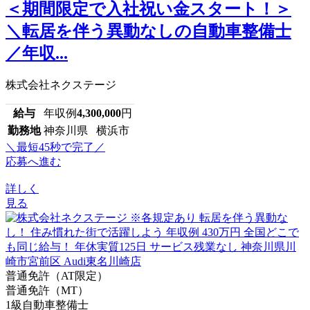
＜期間限定で入社祝い金スタート！＞
＼転居を伴う異動なしの自動車整備士
／年収...
株式会社ネクステージ
給与
年収例
4,300,000
円
勤務地
神奈川県 横浜市
＼最短45秒で完了／
応募へ進む
詳しく
見る
普通免許（AT限定）
普通免許（MT）
1級自動車整備士