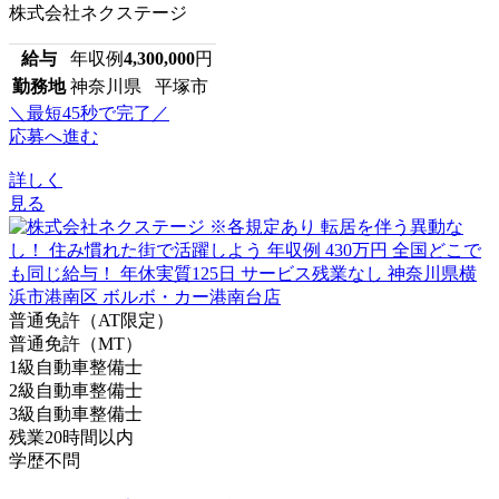
株式会社ネクステージ
給与
年収例
4,300,000
円
勤務地
神奈川県 平塚市
＼最短45秒で完了／
応募へ進む
詳しく
見る
普通免許（AT限定）
普通免許（MT）
1級自動車整備士
2級自動車整備士
3級自動車整備士
残業20時間以内
学歴不問