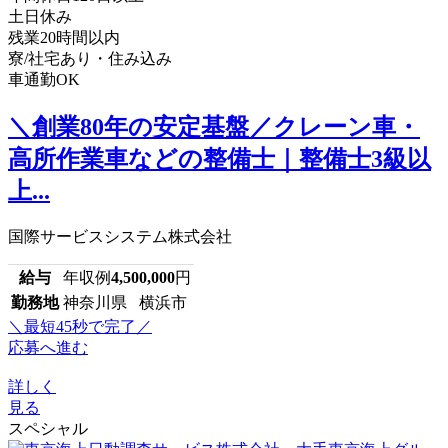
土日休み
残業20時間以内
寮/社宅あり・住み込み
車通勤OK
＼創業80年の安定基盤／クレーン車・
高所作業車などの整備士｜整備士3級以
上...
国際サービスシステム株式会社
給与
年収例
4,500,000
円
勤務地
神奈川県 横浜市
＼最短45秒で完了／
応募へ進む
詳しく
見る
スペシャル