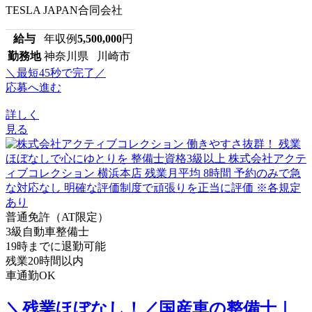
TESLA JAPAN合同会社
給与
年収例
5,500,000
円
勤務地
神奈川県 川崎市
＼最短45秒で完了／
応募へ進む
詳しく
見る
普通免許（AT限定）
3級自動車整備士
19時までに退勤可能
残業20時間以内
車通勤OK
＼残業ほぼなし！／国産車の整備士｜