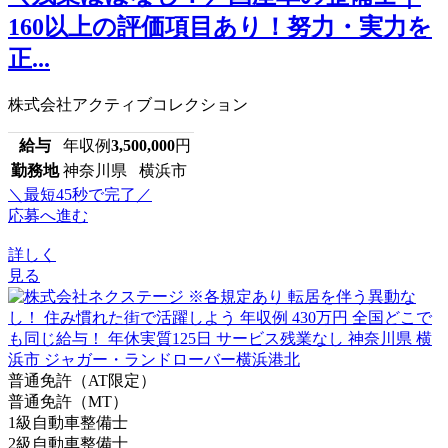
160以上の評価項目あり！努力・実力を
正...
株式会社アクティブコレクション
給与
年収例
3,500,000
円
勤務地
神奈川県 横浜市
＼最短45秒で完了／
応募へ進む
詳しく
見る
普通免許（AT限定）
普通免許（MT）
1級自動車整備士
2級自動車整備士