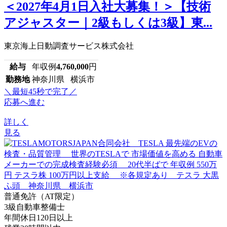
＜2027年4月1日入社大募集！＞【技術
アジャスター｜2級もしくは3級】東...
東京海上日動調査サービス株式会社
給与
年収例
4,760,000
円
勤務地
神奈川県 横浜市
＼最短45秒で完了／
応募へ進む
詳しく
見る
普通免許（AT限定）
3級自動車整備士
年間休日120日以上