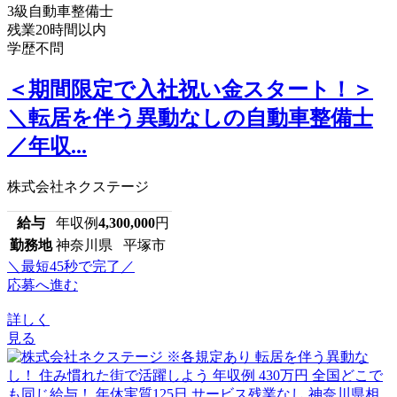
3級自動車整備士
残業20時間以内
学歴不問
＜期間限定で入社祝い金スタート！＞
＼転居を伴う異動なしの自動車整備士
／年収...
株式会社ネクステージ
給与
年収例
4,300,000
円
勤務地
神奈川県 平塚市
＼最短45秒で完了／
応募へ進む
詳しく
見る