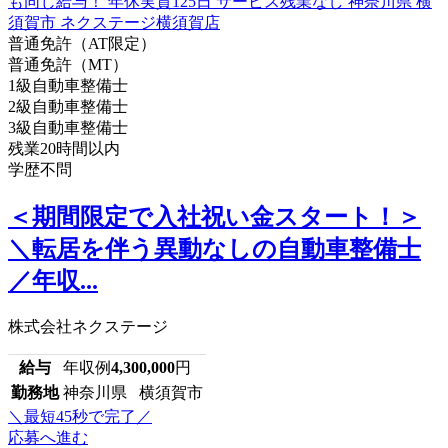
普通免許（AT限定）
普通免許（MT）
1級自動車整備士
2級自動車整備士
3級自動車整備士
残業20時間以内
学歴不問
＜期間限定で入社祝い金スタート！＞
＼転居を伴う異動なしの自動車整備士
／年収...
株式会社ネクステージ
給与
年収例
4,300,000
円
勤務地
神奈川県 横須賀市
＼最短45秒で完了／
応募へ進む