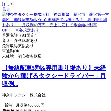
詳しく
見る
普通免許（AT限定）
育児・介護休暇あり
免許取得支援あり
車通勤OK
未経験・初心者も歓迎
【無線配車5割&専用乗り場あり】未経
験から稼げるタクシードライバー｜月
収例...
神奈中タクシー株式会社
給与
月収例
400,000
円