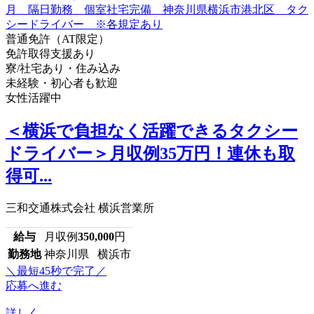
普通免許（AT限定）
免許取得支援あり
寮/社宅あり・住み込み
未経験・初心者も歓迎
女性活躍中
＜横浜で負担なく活躍できるタクシー
ドライバー＞月収例35万円！連休も取
得可...
三和交通株式会社 横浜営業所
給与
月収例
350,000
円
勤務地
神奈川県 横浜市
＼最短45秒で完了／
応募へ進む
詳しく