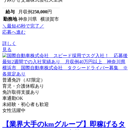
給与
月収例
250,000
円
勤務地
神奈川県 横須賀市
＼最短45秒で完了／
応募へ進む
詳しく
見る
普通免許（AT限定）
育児・介護休暇あり
免許取得支援あり
車通勤OK
未経験・初心者も歓迎
女性活躍中
【業界大手のkmグループ】即稼げるタ