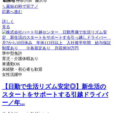
勤務地
神奈川県 藤沢市
＼最短45秒で完了／
応募へ進む
詳しく
見る
準中型免許
育児・介護休暇あり
車通勤OK
未経験・初心者も歓迎
女性活躍中
【日勤で生活リズム安定◎】新生活の
スタートをサポートする引越ドライバ
ー／年...