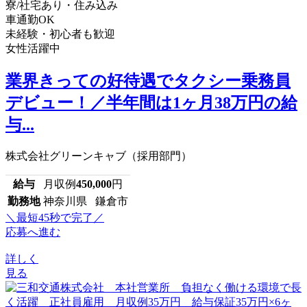
寮/社宅あり・住み込み
車通勤OK
未経験・初心者も歓迎
女性活躍中
業界きっての好待遇でタクシー乗務員
デビュー！／半年間は1ヶ月38万円の給
与...
株式会社グリーンキャブ（採用部門）
給与
月収例
450,000
円
勤務地
神奈川県 鎌倉市
＼最短45秒で完了／
応募へ進む
詳しく
見る