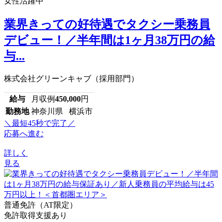
女性活躍中
業界きっての好待遇でタクシー乗務員
デビュー！／半年間は1ヶ月38万円の給
与...
株式会社グリーンキャブ（採用部門）
給与
月収例
450,000
円
勤務地
神奈川県 横浜市
＼最短45秒で完了／
応募へ進む
詳しく
見る
普通免許（AT限定）
免許取得支援あり