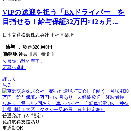
VIPの送迎を担う「EXドライバー」を
目指せる！給与保証32万円×12ヵ月...
日本交通横浜株式会社 本社営業所
給与
月収例
320,000
円
勤務地
神奈川県 横浜市
＼最短45秒で完了／
応募へ進む
詳しく
見る
普通免許（AT限定）
免許取得支援あり
車通勤OK