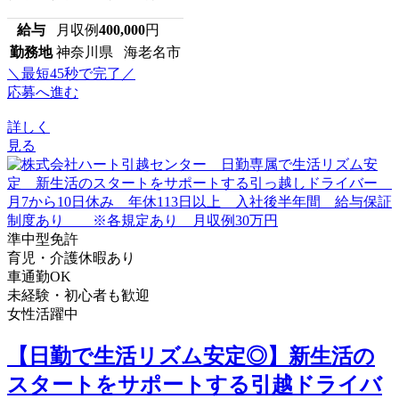
給与
月収例
400,000
円
勤務地
神奈川県 海老名市
＼最短45秒で完了／
応募へ進む
詳しく
見る
準中型免許
育児・介護休暇あり
車通勤OK
未経験・初心者も歓迎
女性活躍中
【日勤で生活リズム安定◎】新生活の
スタートをサポートする引越ドライバ