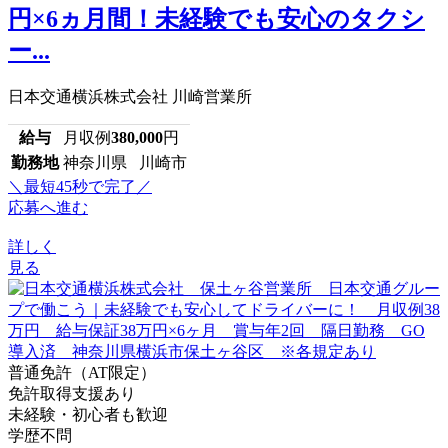
円×6ヵ月間！未経験でも安心のタクシ
ー...
日本交通横浜株式会社 川崎営業所
給与
月収例
380,000
円
勤務地
神奈川県 川崎市
＼最短45秒で完了／
応募へ進む
詳しく
見る
普通免許（AT限定）
免許取得支援あり
未経験・初心者も歓迎
学歴不問