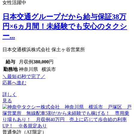
女性活躍中
日本交通グループだから給与保証38万
円×6ヵ月間！未経験でも安心のタクシ
ー...
日本交通横浜株式会社 保土ヶ谷営業所
給与
月収例
380,000
円
勤務地
神奈川県 横浜市
＼最短45秒で完了／
応募へ進む
詳しく
見る
普通免許（AT限定）