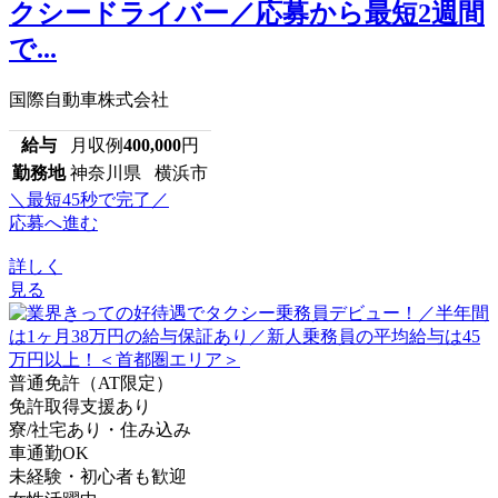
クシードライバー／応募から最短2週間
で...
国際自動車株式会社
給与
月収例
400,000
円
勤務地
神奈川県 横浜市
＼最短45秒で完了／
応募へ進む
詳しく
見る
普通免許（AT限定）
免許取得支援あり
寮/社宅あり・住み込み
車通勤OK
未経験・初心者も歓迎