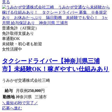
見る
普通免許（AT限定）
免許取得支援あり
車通勤OK
未経験・初心者も歓迎
女性活躍中
タクシードライバー【神奈川県三浦
市】未経験OK！稼ぎやすい仕組みあり
うみかぜ交通株式会社三崎
給与
月収例
250,000
円
勤務地
神奈川県 三浦市
＼最短45秒で完了／
応募へ進む