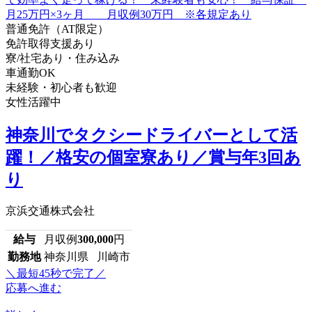
普通免許（AT限定）
免許取得支援あり
寮/社宅あり・住み込み
車通勤OK
未経験・初心者も歓迎
女性活躍中
神奈川でタクシードライバーとして活
躍！／格安の個室寮あり／賞与年3回あ
り
京浜交通株式会社
給与
月収例
300,000
円
勤務地
神奈川県 川崎市
＼最短45秒で完了／
応募へ進む