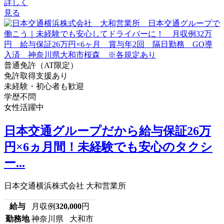
詳しく
見る
普通免許（AT限定）
免許取得支援あり
未経験・初心者も歓迎
学歴不問
女性活躍中
日本交通グループだから給与保証26万
円×6ヵ月間！未経験でも安心のタクシ
ー...
日本交通横浜株式会社 大和営業所
給与
月収例
320,000
円
勤務地
神奈川県 大和市