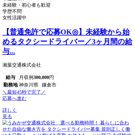
未経験・初心者も歓迎
学歴不問
女性活躍中
【普通免許で応募OK◎】未経験から始
めるタクシードライバー／3ヶ月間の給
与...
湘葉交通株式会社
給与
月収例
300,000
円
勤務地
神奈川県 鎌倉市
＼最短45秒で完了／
応募へ進む
詳しく
見る