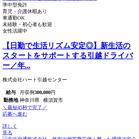
準中型免許
育児・介護休暇あり
車通勤OK
未経験・初心者も歓迎
女性活躍中
【日勤で生活リズム安定◎】新生活の
スタートをサポートする引越ドライバ
ー／年...
株式会社ハート引越センター
給与
月収例
300,000
円
勤務地
神奈川県 横須賀市
＼最短45秒で完了／
応募へ進む
詳しく
見る