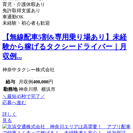
育児・介護休暇あり
免許取得支援あり
車通勤OK
未経験・初心者も歓迎
【無線配車5割&専用乗り場あり】未経
験から稼げるタクシードライバー｜月
収例...
神奈中タクシー株式会社
給与
月収例
400,000
円
勤務地
神奈川県 横浜市
＼最短45秒で完了／
応募へ進む
詳しく
見る