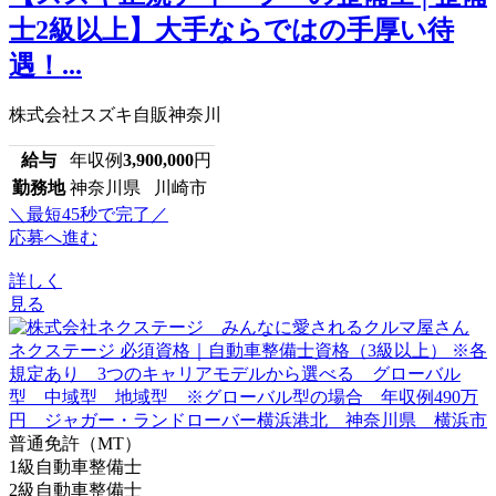
士2級以上】大手ならではの手厚い待
遇！...
株式会社スズキ自販神奈川
給与
年収例
3,900,000
円
勤務地
神奈川県 川崎市
＼最短45秒で完了／
応募へ進む
詳しく
見る
普通免許（MT）
1級自動車整備士
2級自動車整備士