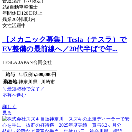
普通免許（AT限定）
2級自動車整備士
年間休日120日以上
残業20時間以内
女性活躍中
【メカニック募集】Tesla（テスラ）で
EV整備の最前線へ／20代半ばで年...
TESLA JAPAN合同会社
給与
年収例
5,500,000
円
勤務地
神奈川県 川崎市
＼最短45秒で完了／
応募へ進む
詳しく
見る