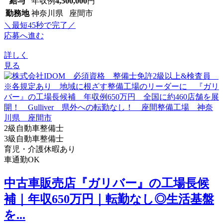
給与
年収例
4,500,000
円
勤務地
神奈川県 座間市
＼最短45秒で完了／
応募へ進む
詳しく
見る
2級自動車整備士
3級自動車整備士
育児・介護休暇あり
車通勤OK
中古車販売店『ガリバー』の工場長候
補｜年収650万円｜転勤なし◎生活基盤
を...