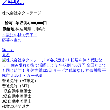
／年収...
株式会社ネクステージ
給与
年収例
4,300,000
円
勤務地
神奈川県 川崎市
＼最短45秒で完了／
応募へ進む
詳しく
見る
普通免許（AT限定）
普通免許（MT）
1級自動車整備士
2級自動車整備士
3級自動車整備士
残業20時間以内