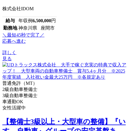
株式会社IDOM
給与
年収例
6,500,000
円
勤務地
神奈川県 座間市
＼最短45秒で完了／
応募へ進む
詳しく
見る
普通免許（MT）
2級自動車整備士
3級自動車整備士
車通勤OK
女性活躍中
【整備士3級以上・大型車の整備】『い
すゞ自動車』グループの安定基盤あ