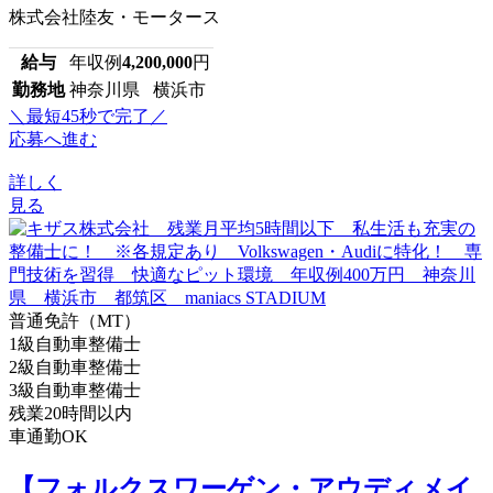
株式会社陸友・モータース
給与
年収例
4,200,000
円
勤務地
神奈川県 横浜市
＼最短45秒で完了／
応募へ進む
詳しく
見る
普通免許（MT）
1級自動車整備士
2級自動車整備士
3級自動車整備士
残業20時間以内
車通勤OK
【フォルクスワーゲン・アウディメイ