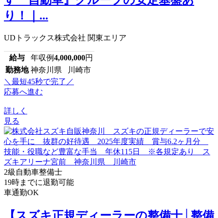
り！｜...
UDトラックス株式会社 関東エリア
給与
年収例
4,000,000
円
勤務地
神奈川県 川崎市
＼最短45秒で完了／
応募へ進む
詳しく
見る
2級自動車整備士
19時までに退勤可能
車通勤OK
【スズキ正規ディーラーの整備士│整備