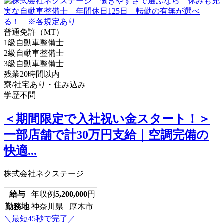
普通免許（MT）
1級自動車整備士
2級自動車整備士
3級自動車整備士
残業20時間以内
寮/社宅あり・住み込み
学歴不問
＜期間限定で入社祝い金スタート！＞
一部店舗で計30万円支給｜空調完備の
快適...
株式会社ネクステージ
給与
年収例
5,200,000
円
勤務地
神奈川県 厚木市
＼最短45秒で完了／