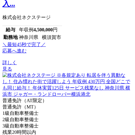
入...
株式会社ネクステージ
給与
年収例
4,500,000
円
勤務地
神奈川県 横須賀市
＼最短45秒で完了／
応募へ進む
詳しく
見る
普通免許（AT限定）
普通免許（MT）
1級自動車整備士
2級自動車整備士
3級自動車整備士
残業20時間以内