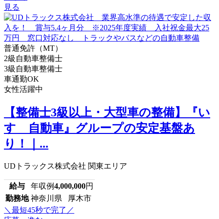
見る
普通免許（MT）
2級自動車整備士
3級自動車整備士
車通勤OK
女性活躍中
【整備士3級以上・大型車の整備】『い
すゞ自動車』グループの安定基盤あ
り！｜...
UDトラックス株式会社 関東エリア
給与
年収例
4,000,000
円
勤務地
神奈川県 厚木市
＼最短45秒で完了／