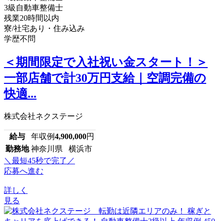
3級自動車整備士
残業20時間以内
寮/社宅あり・住み込み
学歴不問
＜期間限定で入社祝い金スタート！＞
一部店舗で計30万円支給｜空調完備の
快適...
株式会社ネクステージ
給与
年収例
4,900,000
円
勤務地
神奈川県 横浜市
＼最短45秒で完了／
応募へ進む
詳しく
見る