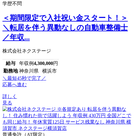
学歴不問
＜期間限定で入社祝い金スタート！＞
＼転居を伴う異動なしの自動車整備士
／年収...
株式会社ネクステージ
給与
年収例
4,300,000
円
勤務地
神奈川県 横浜市
＼最短45秒で完了／
応募へ進む
詳しく
見る
普通免許（AT限定）