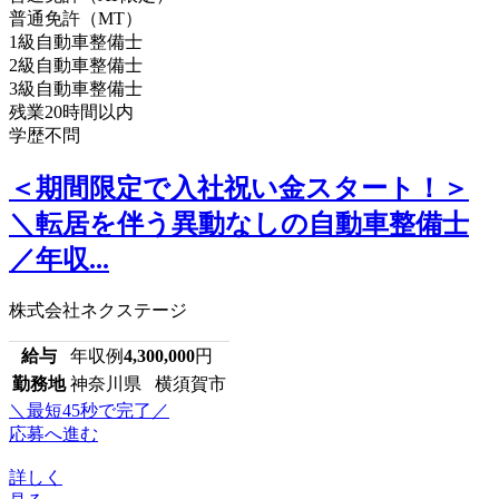
普通免許（MT）
1級自動車整備士
2級自動車整備士
3級自動車整備士
残業20時間以内
学歴不問
＜期間限定で入社祝い金スタート！＞
＼転居を伴う異動なしの自動車整備士
／年収...
株式会社ネクステージ
給与
年収例
4,300,000
円
勤務地
神奈川県 横須賀市
＼最短45秒で完了／
応募へ進む
詳しく