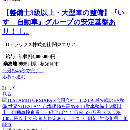
【整備士3級以上・大型車の整備】『い
すゞ自動車』グループの安定基盤あ
り！｜...
UDトラックス株式会社 関東エリア
給与
年収例
4,000,000
円
勤務地
神奈川県 横須賀市
＼最短45秒で完了／
応募へ進む
詳しく
見る