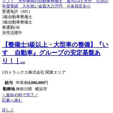
普通免許（MT）
2級自動車整備士
3級自動車整備士
車通勤OK
女性活躍中
【整備士3級以上・大型車の整備】『い
すゞ自動車』グループの安定基盤あ
り！｜...
UDトラックス株式会社 関東エリア
給与
年収例
4,000,000
円
勤務地
神奈川県 横浜市
＼最短45秒で完了／
応募へ進む
詳しく