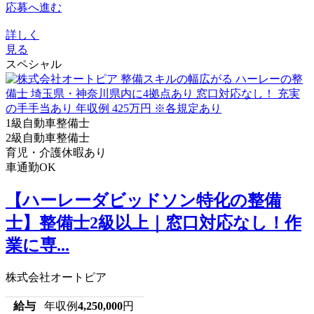
応募へ進む
詳しく
見る
スペシャル
1級自動車整備士
2級自動車整備士
育児・介護休暇あり
車通勤OK
【ハーレーダビッドソン特化の整備
士】整備士2級以上｜窓口対応なし！作
業に専...
株式会社オートピア
給与
年収例
4,250,000
円