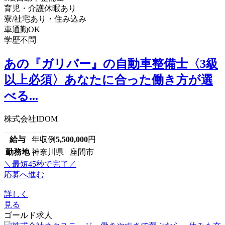
育児・介護休暇あり
寮/社宅あり・住み込み
車通勤OK
学歴不問
あの『ガリバー』の自動車整備士〈3級
以上必須〉あなたに合った働き方が選
べる...
株式会社IDOM
給与
年収例
5,500,000
円
勤務地
神奈川県 座間市
＼最短45秒で完了／
応募へ進む
詳しく
見る
ゴールド求人