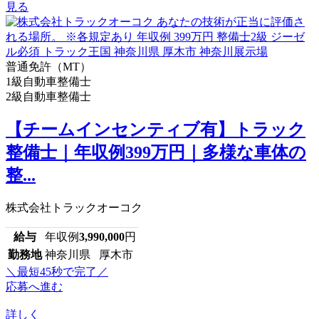
見る
普通免許（MT）
1級自動車整備士
2級自動車整備士
【チームインセンティブ有】トラック
整備士｜年収例399万円｜多様な車体の
整...
株式会社トラックオーコク
給与
年収例
3,990,000
円
勤務地
神奈川県 厚木市
＼最短45秒で完了／
応募へ進む
詳しく