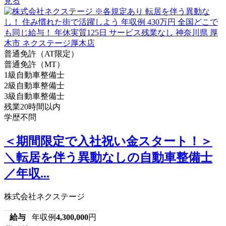
見る
普通免許（AT限定）
普通免許（MT）
1級自動車整備士
2級自動車整備士
3級自動車整備士
残業20時間以内
学歴不問
＜期間限定で入社祝い金スタート！＞
＼転居を伴う異動なしの自動車整備士
／年収...
株式会社ネクステージ
給与
年収例
4,300,000
円