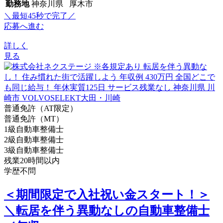
勤務地
神奈川県 厚木市
＼最短45秒で完了／
応募へ進む
詳しく
見る
普通免許（AT限定）
普通免許（MT）
1級自動車整備士
2級自動車整備士
3級自動車整備士
残業20時間以内
学歴不問
＜期間限定で入社祝い金スタート！＞
＼転居を伴う異動なしの自動車整備士