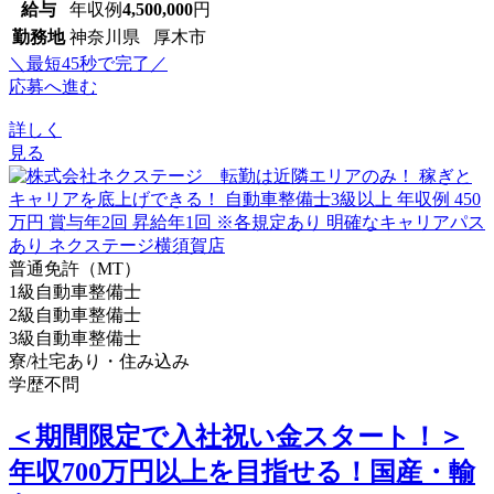
給与
年収例
4,500,000
円
勤務地
神奈川県 厚木市
＼最短45秒で完了／
応募へ進む
詳しく
見る
普通免許（MT）
1級自動車整備士
2級自動車整備士
3級自動車整備士
寮/社宅あり・住み込み
学歴不問
＜期間限定で入社祝い金スタート！＞
年収700万円以上を目指せる！国産・輸