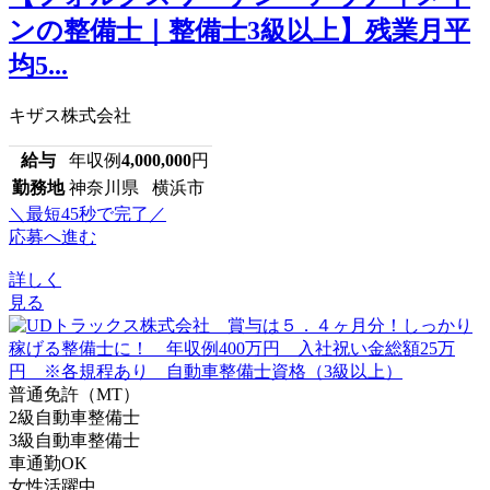
ンの整備士｜整備士3級以上】残業月平
均5...
キザス株式会社
給与
年収例
4,000,000
円
勤務地
神奈川県 横浜市
＼最短45秒で完了／
応募へ進む
詳しく
見る
普通免許（MT）
2級自動車整備士
3級自動車整備士
車通勤OK
女性活躍中