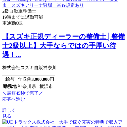
2級自動車整備士
19時までに退勤可能
車通勤OK
【スズキ正規ディーラーの整備士│整備
士2級以上】大手ならではの手厚い待
遇！...
株式会社スズキ自販神奈川
給与
年収例
3,900,000
円
勤務地
神奈川県 横浜市
＼最短45秒で完了／
応募へ進む
詳しく
見る