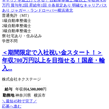
普通免許（MT）
1級自動車整備士
2級自動車整備士
3級自動車整備士
寮/社宅あり・住み込み
学歴不問
＜期間限定で入社祝い金スタート！＞
年収700万円以上を目指せる！国産・輸
入...
株式会社ネクステージ
給与
年収例
4,500,000
円
勤務地
神奈川県 横浜市
＼最短45秒で完了／
応募へ進む