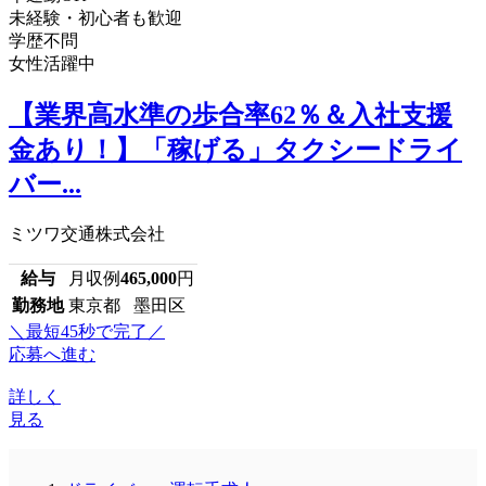
未経験・初心者も歓迎
学歴不問
女性活躍中
【業界高水準の歩合率62％＆入社支援
金あり！】「稼げる」タクシードライ
バー...
ミツワ交通株式会社
給与
月収例
465,000
円
勤務地
東京都 墨田区
＼最短45秒で完了／
応募へ進む
詳しく
見る