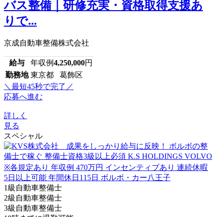
バス整備｜研修充実・資格取得支援あ
りで...
京成自動車整備株式会社
給与
年収例
4,250,000
円
勤務地
東京都 葛飾区
＼最短45秒で完了／
応募へ進む
詳しく
見る
スペシャル
1級自動車整備士
2級自動車整備士
3級自動車整備士