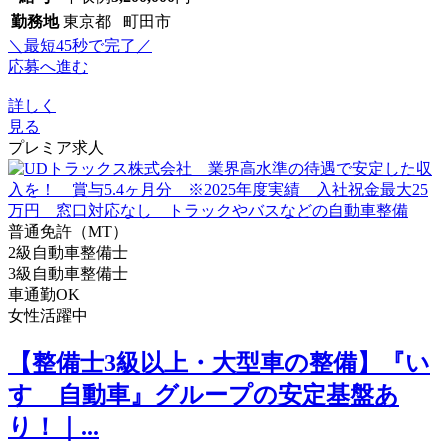
勤務地
東京都 町田市
＼最短45秒で完了／
応募へ進む
詳しく
見る
プレミア求人
普通免許（MT）
2級自動車整備士
3級自動車整備士
車通勤OK
女性活躍中
【整備士3級以上・大型車の整備】『い
すゞ自動車』グループの安定基盤あ
り！｜...