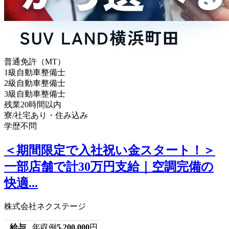
普通免許（MT）
1級自動車整備士
2級自動車整備士
3級自動車整備士
残業20時間以内
寮/社宅あり・住み込み
学歴不問
＜期間限定で入社祝い金スタート！＞
一部店舗で計30万円支給｜空調完備の
快適...
株式会社ネクステージ
給与
年収例
5,200,000
円