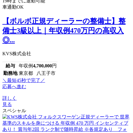
19時までに退勤可能
車通勤OK
【ボルボ正規ディーラーの整備士】整
備士3級以上｜年収例470万円の高収入
◎...
KVS株式会社
給与
年収例
4,700,000
円
勤務地
東京都 八王子市
＼最短45秒で完了／
応募へ進む
詳しく
見る
スペシャル