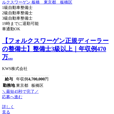
1級自動車整備士
2級自動車整備士
3級自動車整備士
19時までに退勤可能
車通勤OK
【フォルクスワーゲン正規ディーラー
の整備士】整備士3級以上｜年収例470
万...
KWS株式会社
給与
年収例
4,700,000
円
勤務地
東京都 板橋区
＼最短45秒で完了／
応募へ進む
詳しく
見る