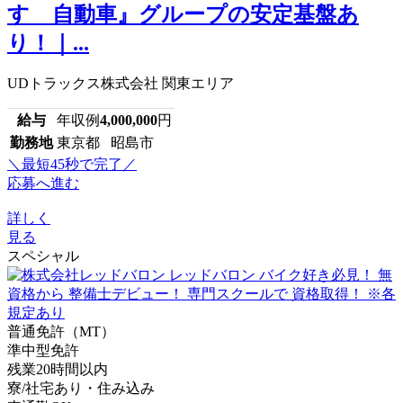
すゞ自動車』グループの安定基盤あ
り！｜...
UDトラックス株式会社 関東エリア
給与
年収例
4,000,000
円
勤務地
東京都 昭島市
＼最短45秒で完了／
応募へ進む
詳しく
見る
スペシャル
普通免許（MT）
準中型免許
残業20時間以内
寮/社宅あり・住み込み