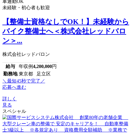
車通勤OK
未経験・初心者も歓迎
【整備士資格なしでOK！】未経験から
バイク整備士へ＜株式会社レッドバロ
ン＞...
株式会社レッドバロン
給与
年収例
4,200,000
円
勤務地
東京都 足立区
＼最短45秒で完了／
応募へ進む
詳しく
見る
スペシャル