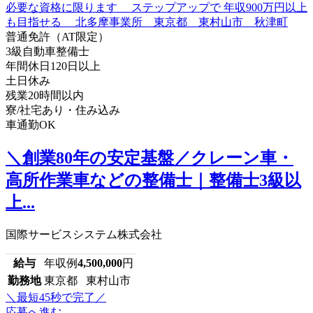
普通免許（AT限定）
3級自動車整備士
年間休日120日以上
土日休み
残業20時間以内
寮/社宅あり・住み込み
車通勤OK
＼創業80年の安定基盤／クレーン車・
高所作業車などの整備士｜整備士3級以
上...
国際サービスシステム株式会社
給与
年収例
4,500,000
円
勤務地
東京都 東村山市
＼最短45秒で完了／
応募へ進む