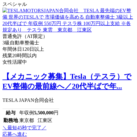
スペシャル
普通免許（AT限定）
3級自動車整備士
年間休日120日以上
残業20時間以内
女性活躍中
【メカニック募集】Tesla（テスラ）で
EV整備の最前線へ／20代半ばで年...
TESLA JAPAN合同会社
給与
年収例
5,500,000
円
勤務地
東京都 江東区
＼最短45秒で完了／
応募へ進む