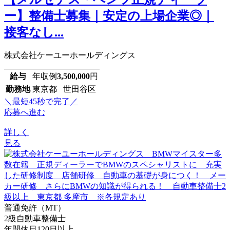
ー】整備士募集｜安定の上場企業◎｜
接客なし...
株式会社ケーユーホールディングス
給与
年収例
3,500,000
円
勤務地
東京都 世田谷区
＼最短45秒で完了／
応募へ進む
詳しく
見る
普通免許（MT）
2級自動車整備士
年間休日120日以上