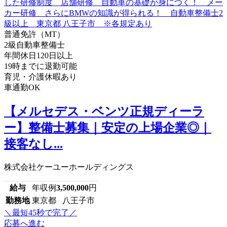
普通免許（MT）
2級自動車整備士
年間休日120日以上
19時までに退勤可能
育児・介護休暇あり
車通勤OK
【メルセデス・ベンツ正規ディーラ
ー】整備士募集｜安定の上場企業◎｜
接客なし...
株式会社ケーユーホールディングス
給与
年収例
3,500,000
円
勤務地
東京都 八王子市
＼最短45秒で完了／
応募へ進む