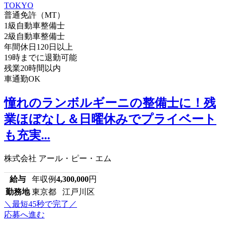
普通免許（MT）
1級自動車整備士
2級自動車整備士
年間休日120日以上
19時までに退勤可能
残業20時間以内
車通勤OK
憧れのランボルギーニの整備士に！残
業ほぼなし＆日曜休みでプライベート
も充実...
株式会社 アール・ピー・エム
給与
年収例
4,300,000
円
勤務地
東京都 江戸川区
＼最短45秒で完了／
応募へ進む