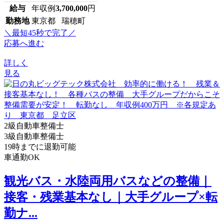
給与
年収例
3,700,000
円
勤務地
東京都 瑞穂町
＼最短45秒で完了／
応募へ進む
詳しく
見る
2級自動車整備士
3級自動車整備士
19時までに退勤可能
車通勤OK
観光バス・水陸両用バスなどの整備｜
接客・残業基本なし｜大手グループ×転
勤ナ...