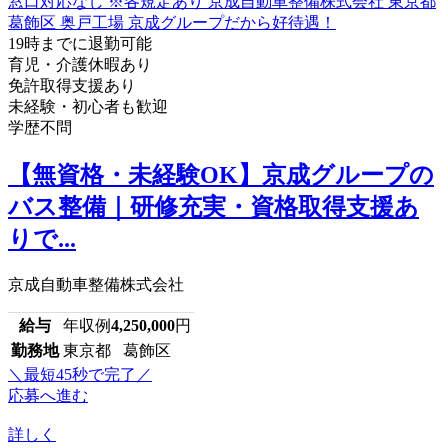
19時までに退勤可能
育児・介護休暇あり
免許取得支援あり
未経験・初心者も歓迎
学歴不問
【無資格・未経験OK】京成グループの
バス整備｜研修充実・資格取得支援あ
りで...
京成自動車整備株式会社
給与
年収例
4,250,000
円
勤務地
東京都 葛飾区
＼最短45秒で完了／
応募へ進む
詳しく