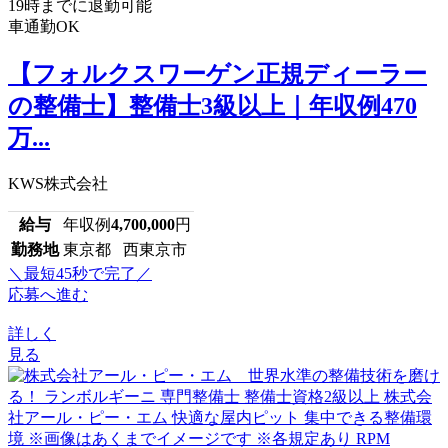
19時までに退勤可能
車通勤OK
【フォルクスワーゲン正規ディーラー
の整備士】整備士3級以上｜年収例470
万...
KWS株式会社
給与
年収例
4,700,000
円
勤務地
東京都 西東京市
＼最短45秒で完了／
応募へ進む
詳しく
見る