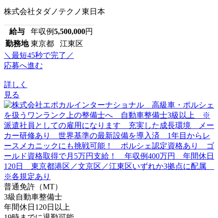
株式会社タダノテクノ東日本
給与
年収例
5,500,000
円
勤務地
東京都 江東区
＼最短45秒で完了／
応募へ進む
詳しく
見る
普通免許（MT）
3級自動車整備士
年間休日120日以上
19時までに退勤可能