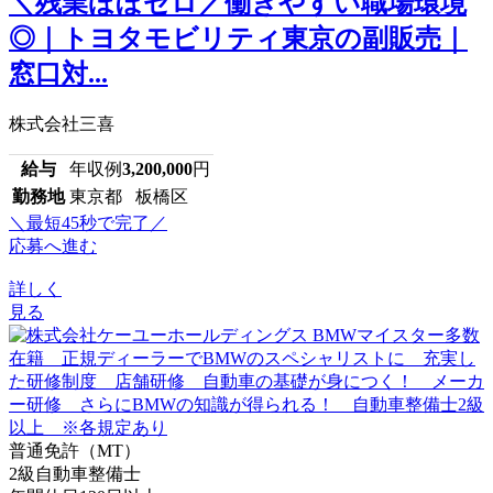
＼残業ほぼゼロ／働きやすい職場環境
◎｜トヨタモビリティ東京の副販売｜
窓口対...
株式会社三喜
給与
年収例
3,200,000
円
勤務地
東京都 板橋区
＼最短45秒で完了／
応募へ進む
詳しく
見る
普通免許（MT）
2級自動車整備士