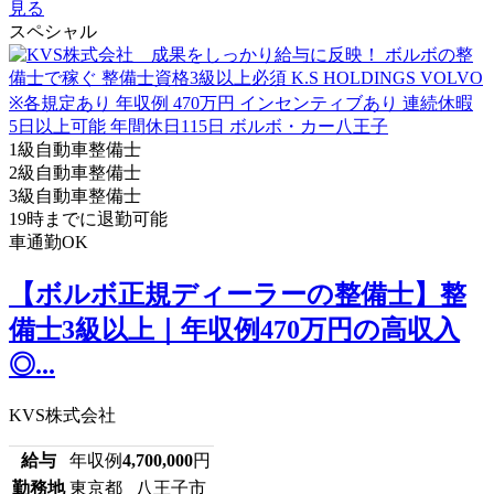
見る
スペシャル
1級自動車整備士
2級自動車整備士
3級自動車整備士
19時までに退勤可能
車通勤OK
【ボルボ正規ディーラーの整備士】整
備士3級以上｜年収例470万円の高収入
◎...
KVS株式会社
給与
年収例
4,700,000
円
勤務地
東京都 八王子市