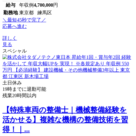
給与
年収例
4,700,000
円
勤務地
東京都 練馬区
＼最短45秒で完了／
応募へ進む
詳しく
見る
スペシャル
土日休み
19時までに退勤可能
残業20時間以内
【特殊車両の整備士｜機械整備経験を
活かせる】複雑な機構の整備技術を習
得！｜...