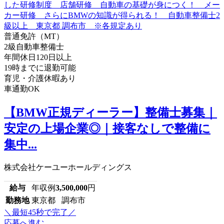
普通免許（MT）
2級自動車整備士
年間休日120日以上
19時までに退勤可能
育児・介護休暇あり
車通勤OK
【BMW正規ディーラー】整備士募集｜
安定の上場企業◎｜接客なしで整備に
集中...
株式会社ケーユーホールディングス
給与
年収例
3,500,000
円
勤務地
東京都 調布市
＼最短45秒で完了／
応募へ進む