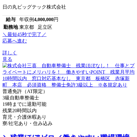
日の丸ビッグテック株式会社
給与
年収例
4,000,000
円
勤務地
東京都 足立区
＼最短45秒で完了／
応募へ進む
詳しく
見る
普通免許（AT限定）
3級自動車整備士
19時までに退勤可能
残業20時間以内
育児・介護休暇あり
寮/社宅あり・住み込み