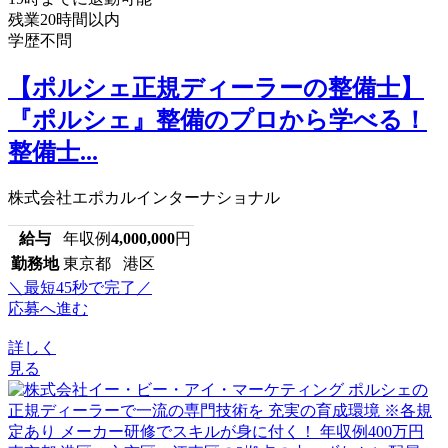
残業20時間以内
学歴不問
【ポルシェ正規ディーラーの整備士】
『ポルシェ』整備のプロから学べる！
整備士...
株式会社エポカルインターナショナル
給与
年収例
4,000,000
円
勤務地
東京都 港区
＼最短45秒で完了／
応募へ進む
詳しく
見る