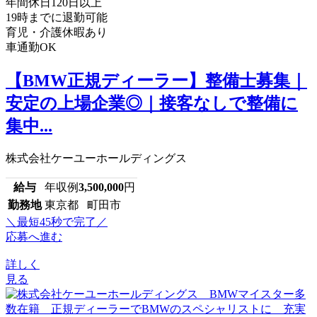
年間休日120日以上
19時までに退勤可能
育児・介護休暇あり
車通勤OK
【BMW正規ディーラー】整備士募集｜
安定の上場企業◎｜接客なしで整備に
集中...
株式会社ケーユーホールディングス
給与
年収例
3,500,000
円
勤務地
東京都 町田市
＼最短45秒で完了／
応募へ進む
詳しく
見る