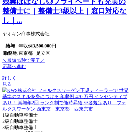
残業ほぼなし◎プライベートも充実の
整備士に｜整備士3級以上｜窓口対応な
し｜...
ヤオキン商事株式会社
給与
年収例
3,500,000
円
勤務地
東京都 足立区
＼最短45秒で完了／
応募へ進む
詳しく
見る
1級自動車整備士
2級自動車整備士
3級自動車整備士