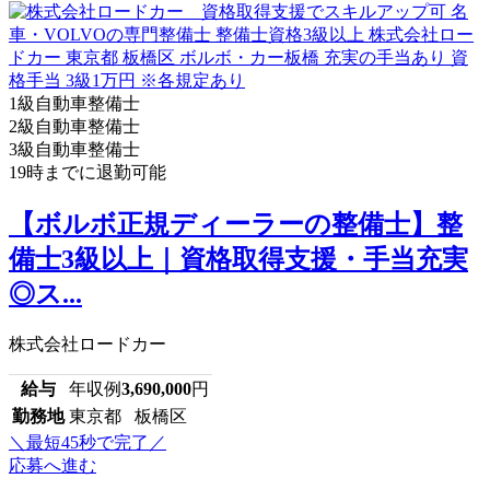
1級自動車整備士
2級自動車整備士
3級自動車整備士
19時までに退勤可能
【ボルボ正規ディーラーの整備士】整
備士3級以上｜資格取得支援・手当充実
◎ス...
株式会社ロードカー
給与
年収例
3,690,000
円
勤務地
東京都 板橋区
＼最短45秒で完了／
応募へ進む