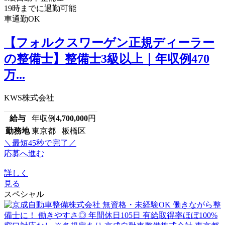
19時までに退勤可能
車通勤OK
【フォルクスワーゲン正規ディーラー
の整備士】整備士3級以上｜年収例470
万...
KWS株式会社
給与
年収例
4,700,000
円
勤務地
東京都 板橋区
＼最短45秒で完了／
応募へ進む
詳しく
見る
スペシャル