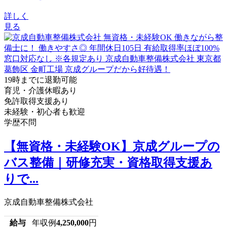
詳しく
見る
19時までに退勤可能
育児・介護休暇あり
免許取得支援あり
未経験・初心者も歓迎
学歴不問
【無資格・未経験OK】京成グループの
バス整備｜研修充実・資格取得支援あ
りで...
京成自動車整備株式会社
給与
年収例
4,250,000
円