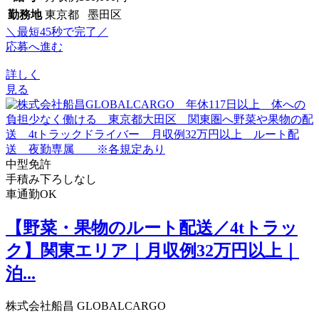
勤務地
東京都 墨田区
＼最短45秒で完了／
応募へ進む
詳しく
見る
中型免許
手積み下ろしなし
車通勤OK
【野菜・果物のルート配送／4tトラッ
ク】関東エリア｜月収例32万円以上｜
泊...
株式会社船昌 GLOBALCARGO