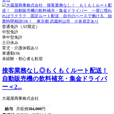
普通免許（AT限定）
中型免許
準中型免許
土日休み
育児・介護休暇あり
車通勤OK
未経験・初心者も歓迎
接客業務なし◎もくもくルート配送！
自動販売機の飲料補充・集金ドライバ
ー＜2...
大蔵屋商事株式会社
給与
月収例
304,000
円