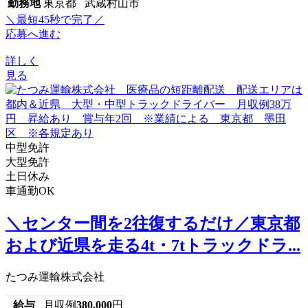
勤務地
東京都 武蔵村山市
＼最短45秒で完了／
応募へ進む
詳しく
見る
中型免許
大型免許
土日休み
車通勤OK
＼センター間を2往復するだけ／東京都
および近県を走る4t・7tトラックドラ...
たつみ運輸株式会社
給与
月収例
380,000
円