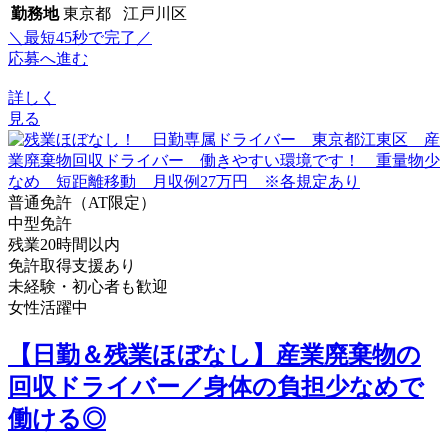
勤務地
東京都 江戸川区
＼最短45秒で完了／
応募へ進む
詳しく
見る
普通免許（AT限定）
中型免許
残業20時間以内
免許取得支援あり
未経験・初心者も歓迎
女性活躍中
【日勤＆残業ほぼなし】産業廃棄物の
回収ドライバー／身体の負担少なめで
働ける◎