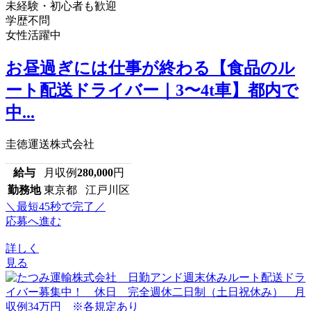
未経験・初心者も歓迎
学歴不問
女性活躍中
お昼過ぎには仕事が終わる【食品のル
ート配送ドライバー｜3〜4t車】都内で
中...
圭徳運送株式会社
給与
月収例
280,000
円
勤務地
東京都 江戸川区
＼最短45秒で完了／
応募へ進む
詳しく
見る