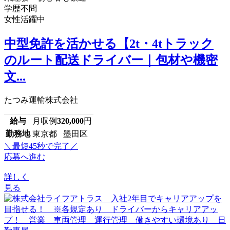
学歴不問
女性活躍中
中型免許を活かせる【2t・4tトラック
のルート配送ドライバー｜包材や機密
文...
たつみ運輸株式会社
給与
月収例
320,000
円
勤務地
東京都 墨田区
＼最短45秒で完了／
応募へ進む
詳しく
見る