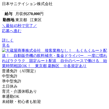
日本サニテイション株式会社
給与
月収例
270,000
円
勤務地
東京都 江東区
＼最短45秒で完了／
応募へ進む
詳しく
見る
普通免許（AT限定）
中型免許
準中型免許
土日休み
育児・介護休暇あり
車通勤OK
未経験・初心者も歓迎