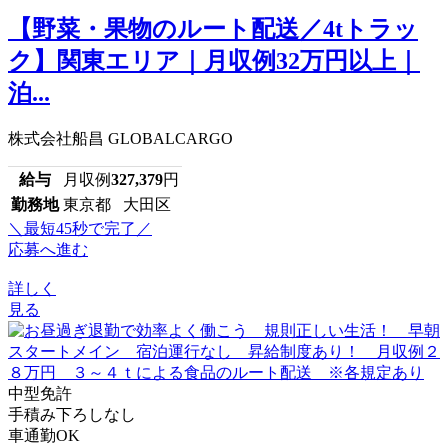
【野菜・果物のルート配送／4tトラッ
ク】関東エリア｜月収例32万円以上｜
泊...
株式会社船昌 GLOBALCARGO
給与
月収例
327,379
円
勤務地
東京都 大田区
＼最短45秒で完了／
応募へ進む
詳しく
見る
中型免許
手積み下ろしなし
車通勤OK