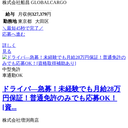
株式会社船昌 GLOBALCARGO
給与
月収例
327,379
円
勤務地
東京都 大田区
＼最短45秒で完了／
応募へ進む
詳しく
見る
中型免許
車通勤OK
ドライバ―急募！未経験でも月給28万
円保証！普通免許のみでも応募OK！
[資...
株式会社増渕商店