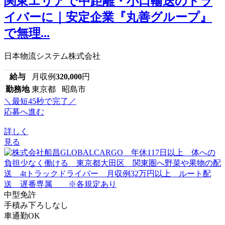
関東エリアで中距離・小口輸送のドラ
イバーに｜安定企業『丸善グループ』
で無理...
日本物流システム株式会社
給与
月収例
320,000
円
勤務地
東京都 昭島市
＼最短45秒で完了／
応募へ進む
詳しく
見る
中型免許
手積み下ろしなし
車通勤OK