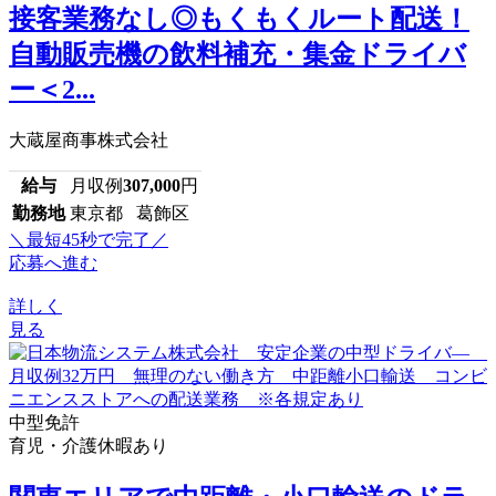
接客業務なし◎もくもくルート配送！
自動販売機の飲料補充・集金ドライバ
ー＜2...
大蔵屋商事株式会社
給与
月収例
307,000
円
勤務地
東京都 葛飾区
＼最短45秒で完了／
応募へ進む
詳しく
見る
中型免許
育児・介護休暇あり