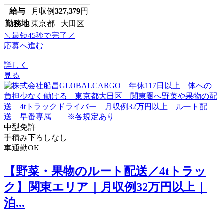
給与
月収例
327,379
円
勤務地
東京都 大田区
＼最短45秒で完了／
応募へ進む
詳しく
見る
中型免許
手積み下ろしなし
車通勤OK
【野菜・果物のルート配送／4tトラッ
ク】関東エリア｜月収例32万円以上｜
泊...