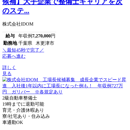
候補】大手企業で整備士キャリアを次
のステ...
株式会社IDOM
給与
年収例
7,270,000
円
勤務地
千葉県 木更津市
＼最短45秒で完了／
応募へ進む
詳しく
見る
2級自動車整備士
19時までに退勤可能
育児・介護休暇あり
寮/社宅あり・住み込み
車通勤OK