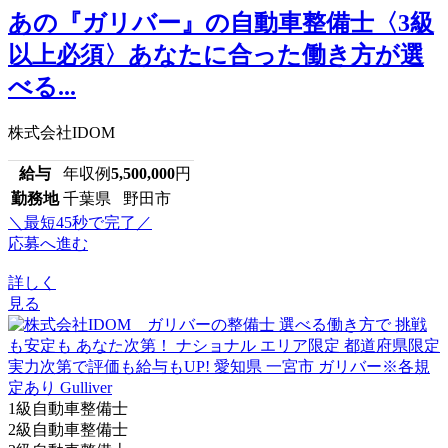
あの『ガリバー』の自動車整備士〈3級
以上必須〉あなたに合った働き方が選
べる...
株式会社IDOM
給与
年収例
5,500,000
円
勤務地
千葉県 野田市
＼最短45秒で完了／
応募へ進む
詳しく
見る
1級自動車整備士
2級自動車整備士