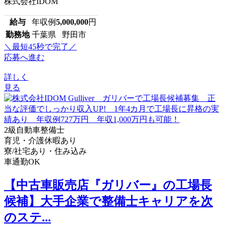
株式会社IDOM
給与
年収例
5,000,000
円
勤務地
千葉県 野田市
＼最短45秒で完了／
応募へ進む
詳しく
見る
2級自動車整備士
育児・介護休暇あり
寮/社宅あり・住み込み
車通勤OK
【中古車販売店『ガリバー』の工場長
候補】大手企業で整備士キャリアを次
のステ...