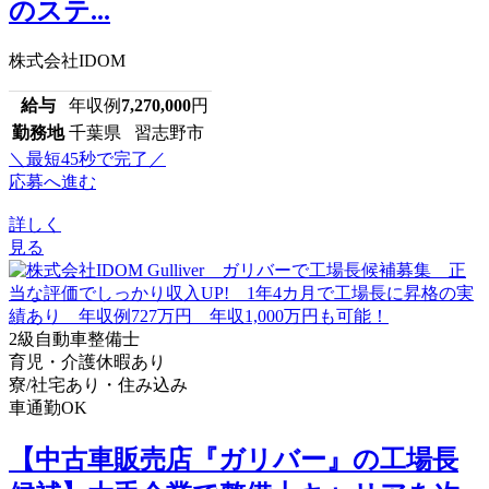
のステ...
株式会社IDOM
給与
年収例
7,270,000
円
勤務地
千葉県 習志野市
＼最短45秒で完了／
応募へ進む
詳しく
見る
2級自動車整備士
育児・介護休暇あり
寮/社宅あり・住み込み
車通勤OK
【中古車販売店『ガリバー』の工場長