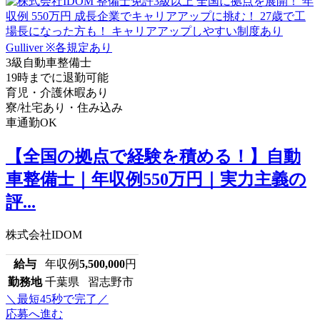
3級自動車整備士
19時までに退勤可能
育児・介護休暇あり
寮/社宅あり・住み込み
車通勤OK
【全国の拠点で経験を積める！】自動
車整備士｜年収例550万円｜実力主義の
評...
株式会社IDOM
給与
年収例
5,500,000
円
勤務地
千葉県 習志野市
＼最短45秒で完了／
応募へ進む