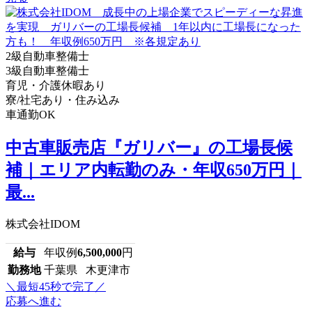
2級自動車整備士
3級自動車整備士
育児・介護休暇あり
寮/社宅あり・住み込み
車通勤OK
中古車販売店『ガリバー』の工場長候
補｜エリア内転勤のみ・年収650万円｜
最...
株式会社IDOM
給与
年収例
6,500,000
円
勤務地
千葉県 木更津市
＼最短45秒で完了／
応募へ進む