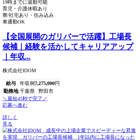
19時までに退勤可能
育児・介護休暇あり
寮/社宅あり・住み込み
車通勤OK
【全国展開のガリバーで活躍】工場長
候補｜経験を活かしてキャリアアップ
｜年収...
株式会社IDOM
給与
年収例
7,275,000
円
勤務地
千葉県 野田市
＼最短45秒で完了／
応募へ進む
詳しく
見る