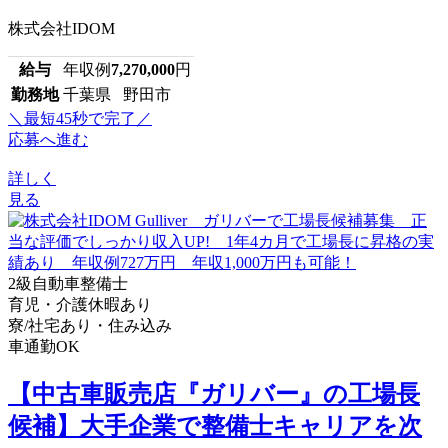
株式会社IDOM
給与
年収例
7,270,000
円
勤務地
千葉県 野田市
＼最短45秒で完了／
応募へ進む
詳しく
見る
2級自動車整備士
育児・介護休暇あり
寮/社宅あり・住み込み
車通勤OK
【中古車販売店『ガリバー』の工場長
候補】大手企業で整備士キャリアを次