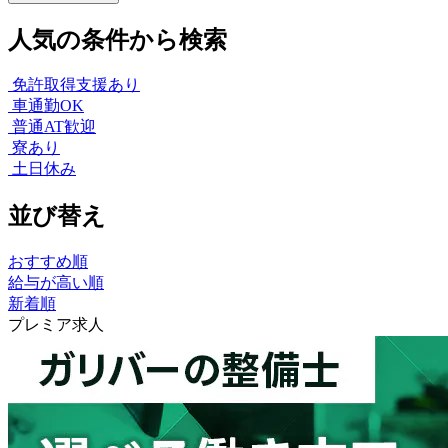
人気の条件から検索
免許取得支援あり
車通勤OK
普通AT歓迎
寮あり
土日休み
並び替え
おすすめ順
給与が高い順
新着順
プレミア求人