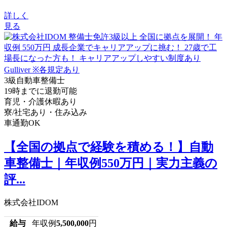
詳しく
見る
3級自動車整備士
19時までに退勤可能
育児・介護休暇あり
寮/社宅あり・住み込み
車通勤OK
【全国の拠点で経験を積める！】自動
車整備士｜年収例550万円｜実力主義の
評...
株式会社IDOM
給与
年収例
5,500,000
円