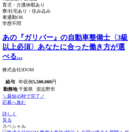
育児・介護休暇あり
寮/社宅あり・住み込み
車通勤OK
学歴不問
あの『ガリバー』の自動車整備士〈3級
以上必須〉あなたに合った働き方が選
べる...
株式会社IDOM
給与
年収例
5,500,000
円
勤務地
千葉県 習志野市
＼最短45秒で完了／
応募へ進む
詳しく
見る
スペシャル