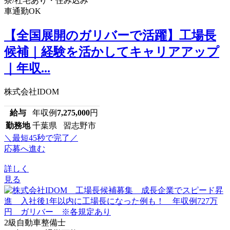
寮/社宅あり・住み込み
車通勤OK
【全国展開のガリバーで活躍】工場長
候補｜経験を活かしてキャリアアップ
｜年収...
株式会社IDOM
給与
年収例
7,275,000
円
勤務地
千葉県 習志野市
＼最短45秒で完了／
応募へ進む
詳しく
見る
2級自動車整備士