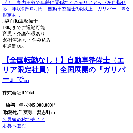
3級自動車整備士
19時までに退勤可能
育児・介護休暇あり
寮/社宅あり・住み込み
車通勤OK
【全国転勤なし！】自動車整備士（エ
リア限定社員）｜全国展開の『ガリバ
ー』で...
株式会社IDOM
給与
年収例
5,000,000
円
勤務地
千葉県 習志野市
＼最短45秒で完了／
応募へ進む