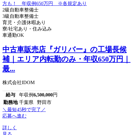
2級自動車整備士
3級自動車整備士
育児・介護休暇あり
寮/社宅あり・住み込み
車通勤OK
中古車販売店『ガリバー』の工場長候
補｜エリア内転勤のみ・年収650万円｜
最...
株式会社IDOM
給与
年収例
6,500,000
円
勤務地
千葉県 野田市
＼最短45秒で完了／
応募へ進む
詳しく
見る