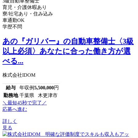
3級自動車整備士
育児・介護休暇あり
寮/社宅あり・住み込み
車通勤OK
学歴不問
あの『ガリバー』の自動車整備士〈3級
以上必須〉あなたに合った働き方が選
べる...
株式会社IDOM
給与
年収例
5,500,000
円
勤務地
千葉県 木更津市
＼最短45秒で完了／
応募へ進む
詳しく
見る