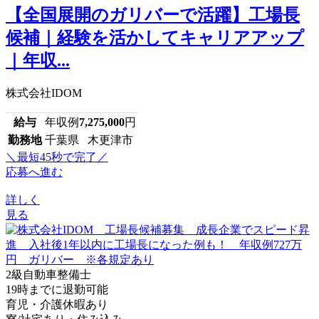
【全国展開のガリバーで活躍】工場長
候補｜経験を活かしてキャリアアップ
｜年収...
株式会社IDOM
給与
年収例
7,275,000
円
勤務地
千葉県 木更津市
＼最短45秒で完了／
応募へ進む
詳しく
見る
2級自動車整備士
19時までに退勤可能
育児・介護休暇あり