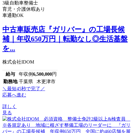
3級自動車整備士
育児・介護休暇あり
車通勤OK
中古車販売店『ガリバー』の工場長候
補｜年収650万円｜転勤なし◎生活基盤
を...
株式会社IDOM
給与
年収例
6,500,000
円
勤務地
千葉県 木更津市
＼最短45秒で完了／
応募へ進む
詳しく
見る