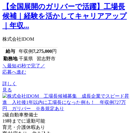
【全国展開のガリバーで活躍】工場長
候補｜経験を活かしてキャリアアップ
｜年収...
株式会社IDOM
給与
年収例
7,275,000
円
勤務地
千葉県 習志野市
＼最短45秒で完了／
応募へ進む
詳しく
見る
2級自動車整備士
19時までに退勤可能
育児・介護休暇あり