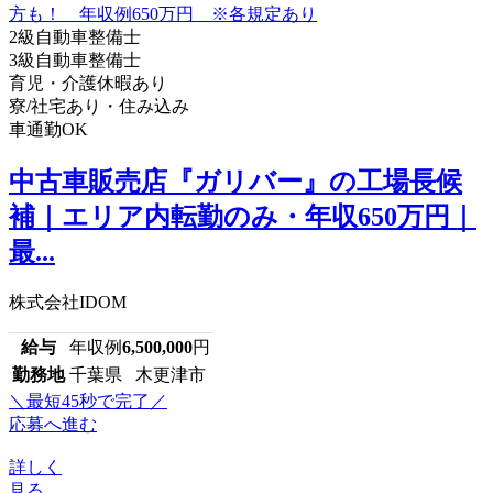
2級自動車整備士
3級自動車整備士
育児・介護休暇あり
寮/社宅あり・住み込み
車通勤OK
中古車販売店『ガリバー』の工場長候
補｜エリア内転勤のみ・年収650万円｜
最...
株式会社IDOM
給与
年収例
6,500,000
円
勤務地
千葉県 木更津市
＼最短45秒で完了／
応募へ進む
詳しく
見る