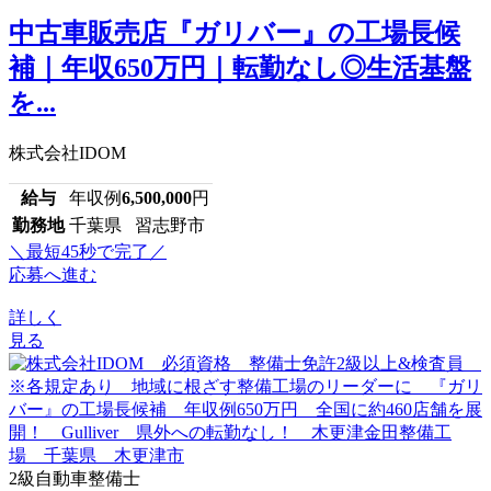
中古車販売店『ガリバー』の工場長候
補｜年収650万円｜転勤なし◎生活基盤
を...
株式会社IDOM
給与
年収例
6,500,000
円
勤務地
千葉県 習志野市
＼最短45秒で完了／
応募へ進む
詳しく
見る
2級自動車整備士