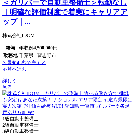
＜ガリバーで自動車整備士＞転勤なし
｜明確な評価制度で着実にキャリアア
ップ｜...
株式会社IDOM
給与
年収例
4,500,000
円
勤務地
千葉県 習志野市
＼最短45秒で完了／
応募へ進む
詳しく
見る
1級自動車整備士
2級自動車整備士
3級自動車整備士