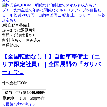
見る
3級自動車整備士
19時までに退勤可能
育児・介護休暇あり
寮/社宅あり・住み込み
車通勤OK
【全国転勤なし！】自動車整備士（エ
リア限定社員）｜全国展開の『ガリバ
ー』で...
株式会社IDOM
給与
年収例
5,000,000
円
勤務地
千葉県 習志野市
＼最短45秒で完了／