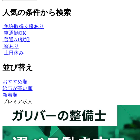
人気の条件から検索
免許取得支援あり
車通勤OK
普通AT歓迎
寮あり
土日休み
並び替え
おすすめ順
給与が高い順
新着順
プレミア求人