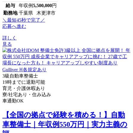
給与
年収例
5,500,000
円
勤務地
千葉県 木更津市
＼最短45秒で完了／
応募へ進む
詳しく
見る
3級自動車整備士
19時までに退勤可能
育児・介護休暇あり
寮/社宅あり・住み込み
車通勤OK
【全国の拠点で経験を積める！】自動
車整備士｜年収例550万円｜実力主義の