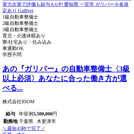
1級自動車整備士
2級自動車整備士
3級自動車整備士
育児・介護休暇あり
寮/社宅あり・住み込み
車通勤OK
学歴不問
あの『ガリバー』の自動車整備士〈3級
以上必須〉あなたに合った働き方が選
べる...
株式会社IDOM
給与
年収例
5,500,000
円
勤務地
千葉県 木更津市
＼最短45秒で完了／