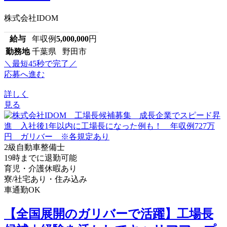
株式会社IDOM
給与
年収例
5,000,000
円
勤務地
千葉県 野田市
＼最短45秒で完了／
応募へ進む
詳しく
見る
2級自動車整備士
19時までに退勤可能
育児・介護休暇あり
寮/社宅あり・住み込み
車通勤OK
【全国展開のガリバーで活躍】工場長