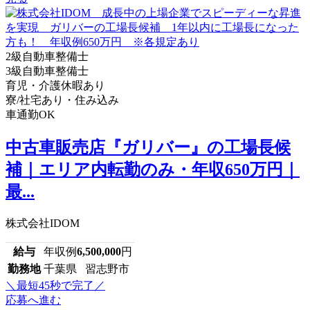
2級自動車整備士
3級自動車整備士
育児・介護休暇あり
寮/社宅あり・住み込み
車通勤OK
中古車販売店『ガリバー』の工場長候
補｜エリア内転勤のみ・年収650万円｜
最...
株式会社IDOM
給与
年収例
6,500,000
円
勤務地
千葉県 習志野市
＼最短45秒で完了／
応募へ進む