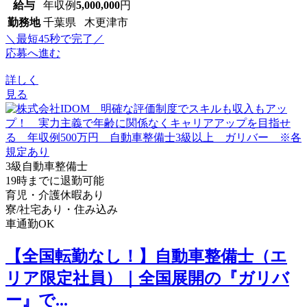
給与
年収例
5,000,000
円
勤務地
千葉県 木更津市
＼最短45秒で完了／
応募へ進む
詳しく
見る
3級自動車整備士
19時までに退勤可能
育児・介護休暇あり
寮/社宅あり・住み込み
車通勤OK
【全国転勤なし！】自動車整備士（エ
リア限定社員）｜全国展開の『ガリバ
ー』で...