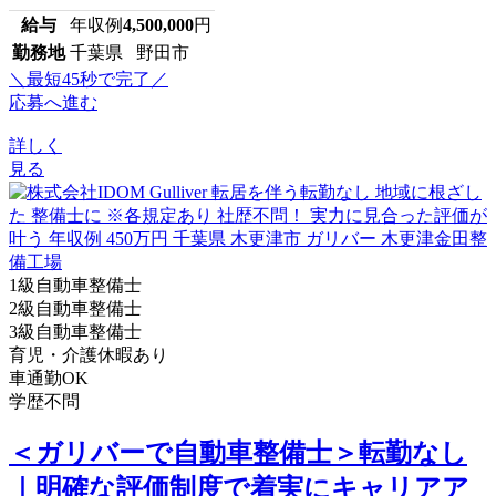
給与
年収例
4,500,000
円
勤務地
千葉県 野田市
＼最短45秒で完了／
応募へ進む
詳しく
見る
1級自動車整備士
2級自動車整備士
3級自動車整備士
育児・介護休暇あり
車通勤OK
学歴不問
＜ガリバーで自動車整備士＞転勤なし
｜明確な評価制度で着実にキャリアア