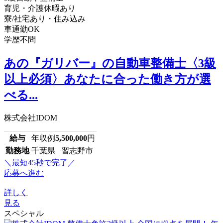
育児・介護休暇あり
寮/社宅あり・住み込み
車通勤OK
学歴不問
あの『ガリバー』の自動車整備士〈3級
以上必須〉あなたに合った働き方が選
べる...
株式会社IDOM
給与
年収例
5,500,000
円
勤務地
千葉県 習志野市
＼最短45秒で完了／
応募へ進む
詳しく
見る
スペシャル