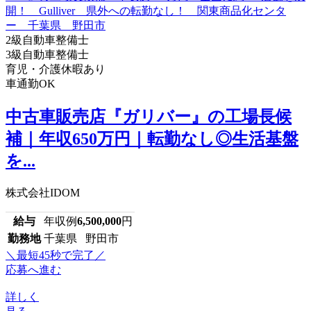
2級自動車整備士
3級自動車整備士
育児・介護休暇あり
車通勤OK
中古車販売店『ガリバー』の工場長候
補｜年収650万円｜転勤なし◎生活基盤
を...
株式会社IDOM
給与
年収例
6,500,000
円
勤務地
千葉県 野田市
＼最短45秒で完了／
応募へ進む
詳しく