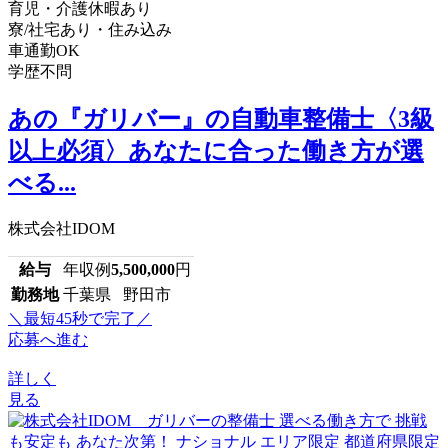
育児・介護休暇あり
寮/社宅あり・住み込み
車通勤OK
学歴不問
あの『ガリバー』の自動車整備士〈3級
以上必須〉あなたに合った働き方が選
べる...
株式会社IDOM
給与
年収例
5,500,000
円
勤務地
千葉県 野田市
＼最短45秒で完了／
応募へ進む
詳しく
見る