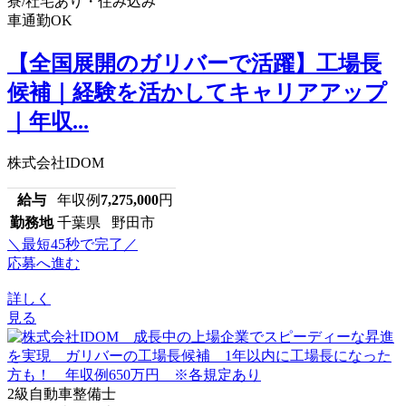
寮/社宅あり・住み込み
車通勤OK
【全国展開のガリバーで活躍】工場長
候補｜経験を活かしてキャリアアップ
｜年収...
株式会社IDOM
給与
年収例
7,275,000
円
勤務地
千葉県 野田市
＼最短45秒で完了／
応募へ進む
詳しく
見る
2級自動車整備士