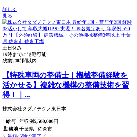
詳しく
見る
土日休み
19時までに退勤可能
残業20時間以内
【特殊車両の整備士｜機械整備経験を
活かせる】複雑な機構の整備技術を習
得！｜...
株式会社タダノテクノ東日本
給与
年収例
5,500,000
円
勤務地
千葉県 佐倉市
＼最短45秒で完了／