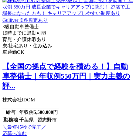
3級自動車整備士
19時までに退勤可能
育児・介護休暇あり
寮/社宅あり・住み込み
車通勤OK
【全国の拠点で経験を積める！】自動
車整備士｜年収例550万円｜実力主義の
評...
株式会社IDOM
給与
年収例
5,500,000
円
勤務地
千葉県 習志野市
＼最短45秒で完了／
応募へ進む