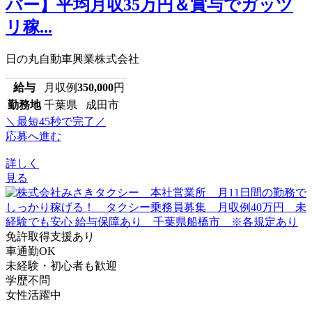
バー】平均月収35万円＆賞与でガッツ
リ稼...
日の丸自動車興業株式会社
給与
月収例
350,000
円
勤務地
千葉県 成田市
＼最短45秒で完了／
応募へ進む
詳しく
見る
免許取得支援あり
車通勤OK
未経験・初心者も歓迎
学歴不問
女性活躍中