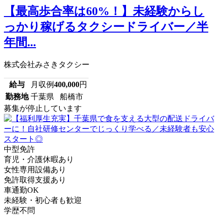
【最高歩合率は60%！】未経験からし
っかり稼げるタクシードライバー／半
年間...
株式会社みさきタクシー
給与
月収例
400,000
円
勤務地
千葉県 船橋市
募集が停止しています
中型免許
育児・介護休暇あり
女性専用設備あり
免許取得支援あり
車通勤OK
未経験・初心者も歓迎
学歴不問