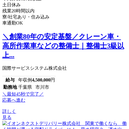
土日休み
残業20時間以内
寮/社宅あり・住み込み
車通勤OK
＼創業80年の安定基盤／クレーン車・
高所作業車などの整備士｜整備士3級以
上...
国際サービスシステム株式会社
給与
年収例
4,500,000
円
勤務地
千葉県 市川市
＼最短45秒で完了／
応募へ進む
詳しく
見る