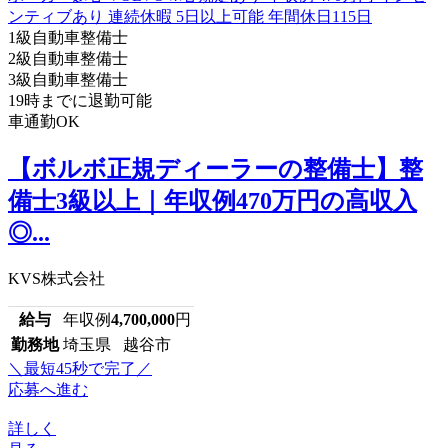
1級自動車整備士
2級自動車整備士
3級自動車整備士
19時までに退勤可能
車通勤OK
【ボルボ正規ディーラーの整備士】整
備士3級以上｜年収例470万円の高収入
◎...
KVS株式会社
給与
年収例
4,700,000
円
勤務地
埼玉県 越谷市
＼最短45秒で完了／
応募へ進む
詳しく