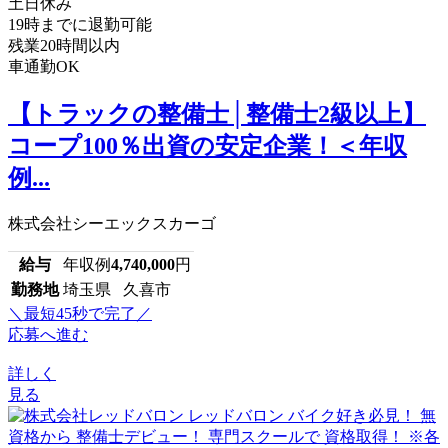
土日休み
19時までに退勤可能
残業20時間以内
車通勤OK
【トラックの整備士│整備士2級以上】
コープ100％出資の安定企業！＜年収
例...
株式会社シーエックスカーゴ
給与
年収例
4,740,000
円
勤務地
埼玉県 久喜市
＼最短45秒で完了／
応募へ進む
詳しく
見る