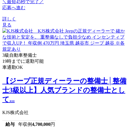
＼最短45秒で完了／
応募へ進む
詳しく
見る
3級自動車整備士
19時までに退勤可能
車通勤OK
【ジープ正規ディーラーの整備士│整備
士3級以上】人気ブランドの整備士とし
て...
KJS株式会社
給与
年収例
4,700,000
円