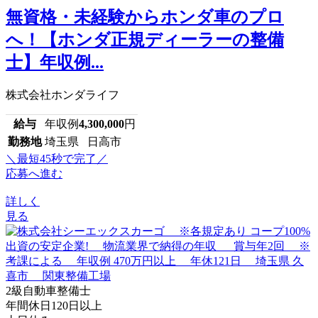
無資格・未経験からホンダ車のプロ
へ！【ホンダ正規ディーラーの整備
士】年収例...
株式会社ホンダライフ
給与
年収例
4,300,000
円
勤務地
埼玉県 日高市
＼最短45秒で完了／
応募へ進む
詳しく
見る
2級自動車整備士
年間休日120日以上