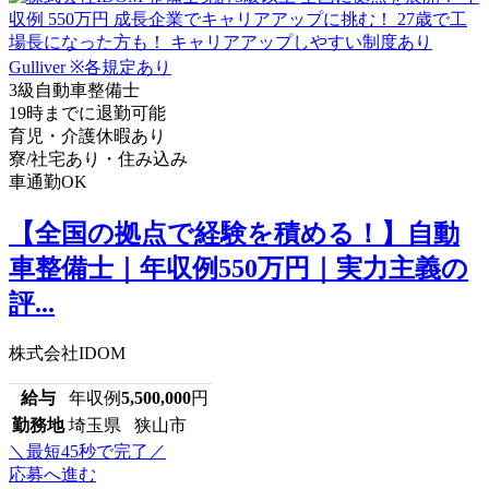
3級自動車整備士
19時までに退勤可能
育児・介護休暇あり
寮/社宅あり・住み込み
車通勤OK
【全国の拠点で経験を積める！】自動
車整備士｜年収例550万円｜実力主義の
評...
株式会社IDOM
給与
年収例
5,500,000
円
勤務地
埼玉県 狭山市
＼最短45秒で完了／
応募へ進む