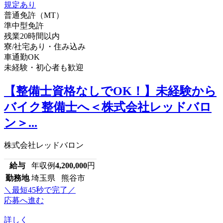
普通免許（MT）
準中型免許
残業20時間以内
寮/社宅あり・住み込み
車通勤OK
未経験・初心者も歓迎
【整備士資格なしでOK！】未経験から
バイク整備士へ＜株式会社レッドバロ
ン＞...
株式会社レッドバロン
給与
年収例
4,200,000
円
勤務地
埼玉県 熊谷市
＼最短45秒で完了／
応募へ進む
詳しく