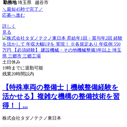
勤務地
埼玉県 越谷市
＼最短45秒で完了／
応募へ進む
詳しく
見る
土日休み
19時までに退勤可能
残業20時間以内
【特殊車両の整備士｜機械整備経験を
活かせる】複雑な機構の整備技術を習
得！｜...
株式会社タダノテクノ東日本