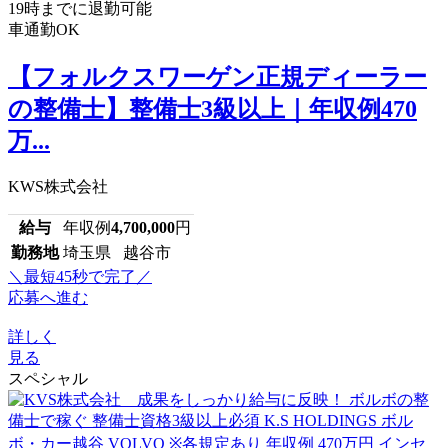
19時までに退勤可能
車通勤OK
【フォルクスワーゲン正規ディーラー
の整備士】整備士3級以上｜年収例470
万...
KWS株式会社
給与
年収例
4,700,000
円
勤務地
埼玉県 越谷市
＼最短45秒で完了／
応募へ進む
詳しく
見る
スペシャル