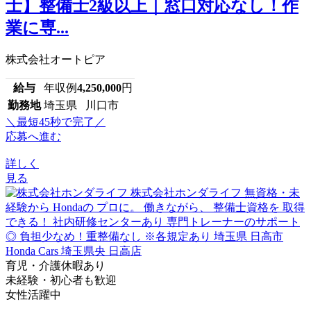
士】整備士2級以上｜窓口対応なし！作
業に専...
株式会社オートピア
給与
年収例
4,250,000
円
勤務地
埼玉県 川口市
＼最短45秒で完了／
応募へ進む
詳しく
見る
育児・介護休暇あり
未経験・初心者も歓迎
女性活躍中