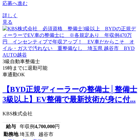
応募へ進む
詳しく
見る
3級自動車整備士
19時までに退勤可能
車通勤OK
【BYD正規ディーラーの整備士│整備士
3級以上】EV整備で最新技術が身に付...
KBS株式会社
給与
年収例
4,700,000
円
勤務地
埼玉県 越谷市