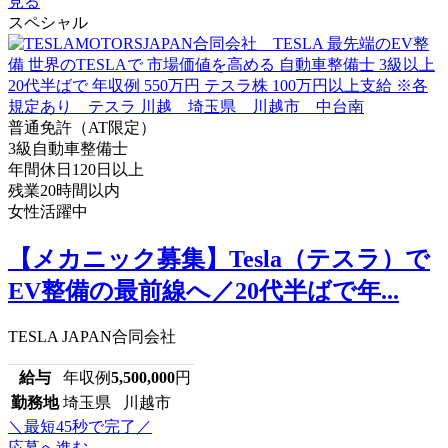
見る
スペシャル
普通免許（AT限定）
3級自動車整備士
年間休日120日以上
残業20時間以内
女性活躍中
【メカニック募集】Tesla（テスラ）で
EV整備の最前線へ／20代半ばで年...
TESLA JAPAN合同会社
給与
年収例
5,500,000
円
勤務地
埼玉県 川越市
＼最短45秒で完了／
応募へ進む