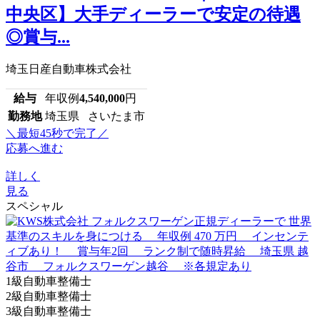
中央区】大手ディーラーで安定の待遇
◎賞与...
埼玉日産自動車株式会社
給与
年収例
4,540,000
円
勤務地
埼玉県 さいたま市
＼最短45秒で完了／
応募へ進む
詳しく
見る
スペシャル
1級自動車整備士
2級自動車整備士
3級自動車整備士