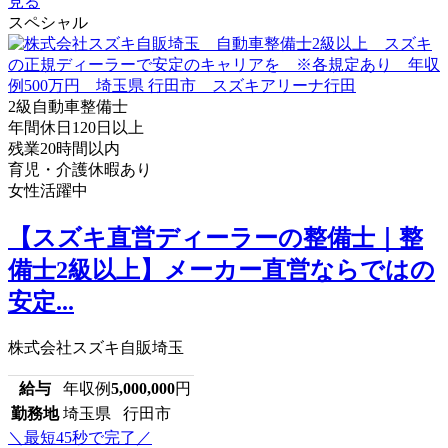
見る
スペシャル
2級自動車整備士
年間休日120日以上
残業20時間以内
育児・介護休暇あり
女性活躍中
【スズキ直営ディーラーの整備士｜整
備士2級以上】メーカー直営ならではの
安定...
株式会社スズキ自販埼玉
給与
年収例
5,000,000
円
勤務地
埼玉県 行田市
＼最短45秒で完了／