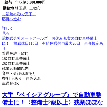
給与
年収例
5,500,000
円
勤務地
埼玉県 三郷市
＼最短45秒で完了／
応募へ進む
詳しく
見る
普通免許（MT）
1級自動車整備士
2級自動車整備士
残業20時間以内
育児・介護休暇あり
寮/社宅あり・住み込み
車通勤OK
大手『ベイシアグループ』で自動車整
備士に！〈整備士2級以上〉残業ほぼな