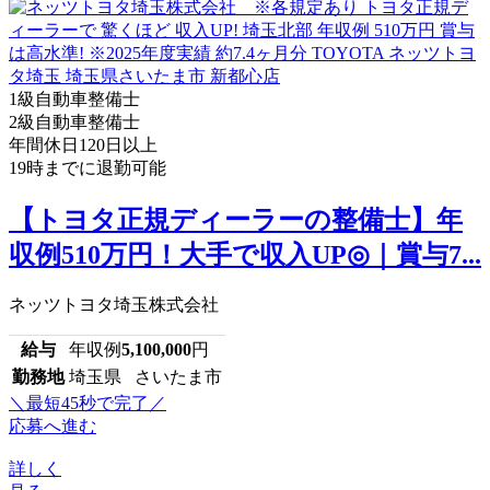
1級自動車整備士
2級自動車整備士
年間休日120日以上
19時までに退勤可能
【トヨタ正規ディーラーの整備士】年
収例510万円！大手で収入UP◎｜賞与7...
ネッツトヨタ埼玉株式会社
給与
年収例
5,100,000
円
勤務地
埼玉県 さいたま市
＼最短45秒で完了／
応募へ進む
詳しく