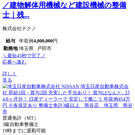
／建物解体用機械など建設機械の整備
士｜残...
株式会社テクノ
給与
年収例
4,000,000
円
勤務地
埼玉県 戸田市
＼最短45秒で完了／
応募へ進む
詳しく
見る
普通免許（MT）
3級自動車整備士
19時までに退勤可能