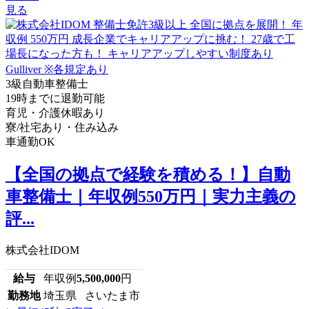
見る
3級自動車整備士
19時までに退勤可能
育児・介護休暇あり
寮/社宅あり・住み込み
車通勤OK
【全国の拠点で経験を積める！】自動
車整備士｜年収例550万円｜実力主義の
評...
株式会社IDOM
給与
年収例
5,500,000
円
勤務地
埼玉県 さいたま市