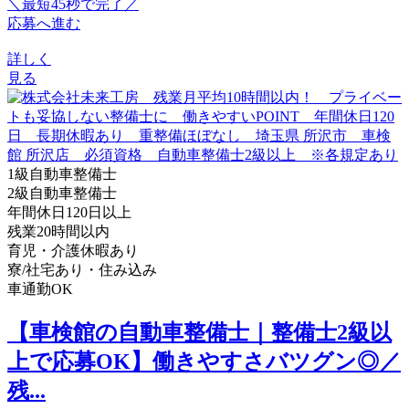
＼最短45秒で完了／
応募へ進む
詳しく
見る
1級自動車整備士
2級自動車整備士
年間休日120日以上
残業20時間以内
育児・介護休暇あり
寮/社宅あり・住み込み
車通勤OK
【車検館の自動車整備士｜整備士2級以
上で応募OK】働きやすさバツグン◎／
残...