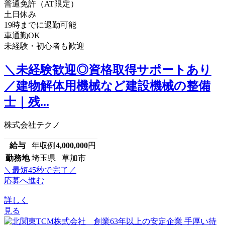
普通免許（AT限定）
土日休み
19時までに退勤可能
車通勤OK
未経験・初心者も歓迎
＼未経験歓迎◎資格取得サポートあり
／建物解体用機械など建設機械の整備
士｜残...
株式会社テクノ
給与
年収例
4,000,000
円
勤務地
埼玉県 草加市
＼最短45秒で完了／
応募へ進む
詳しく
見る