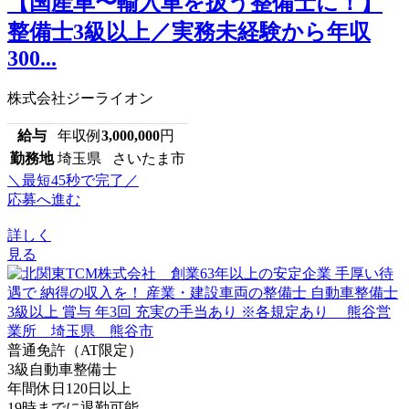
【国産車〜輸入車を扱う整備士に！】
整備士3級以上／実務未経験から年収
300...
株式会社ジーライオン
給与
年収例
3,000,000
円
勤務地
埼玉県 さいたま市
＼最短45秒で完了／
応募へ進む
詳しく
見る
普通免許（AT限定）
3級自動車整備士
年間休日120日以上
19時までに退勤可能