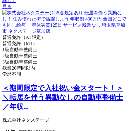
詳しく
見る
普通免許（AT限定）
普通免許（MT）
1級自動車整備士
2級自動車整備士
3級自動車整備士
残業20時間以内
学歴不問
＜期間限定で入社祝い金スタート！＞
＼転居を伴う異動なしの自動車整備士
／年収...
株式会社ネクステージ