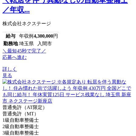
＼転居を伴う異動なしの自動車整備士
／年収...
株式会社ネクステージ
給与
年収例
4,300,000
円
勤務地
埼玉県 入間市
＼最短45秒で完了／
応募へ進む
詳しく
見る
普通免許（AT限定）
普通免許（MT）
1級自動車整備士
2級自動車整備士
3級自動車整備士