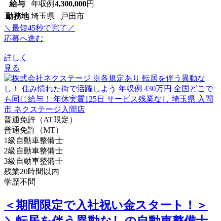
給与
年収例
4,300,000
円
勤務地
埼玉県 戸田市
＼最短45秒で完了／
応募へ進む
詳しく
見る
普通免許（AT限定）
普通免許（MT）
1級自動車整備士
2級自動車整備士
3級自動車整備士
残業20時間以内
学歴不問
＜期間限定で入社祝い金スタート！＞