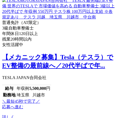
普通免許（AT限定）
3級自動車整備士
年間休日120日以上
残業20時間以内
女性活躍中
【メカニック募集】Tesla（テスラ）で
EV整備の最前線へ／20代半ばで年...
TESLA JAPAN合同会社
給与
年収例
5,500,000
円
勤務地
埼玉県 川越市
＼最短45秒で完了／
応募へ進む
詳しく