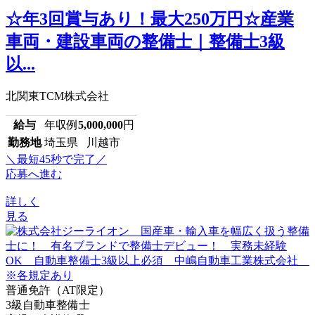
☆年3回賞与あり！最大250万円☆産業
車両・建設車両の整備士｜整備士3級
以...
北関東TCM株式会社
給与
年収例
5,000,000
円
勤務地
埼玉県 川越市
＼最短45秒で完了／
応募へ進む
詳しく
見る
普通免許（AT限定）
3級自動車整備士