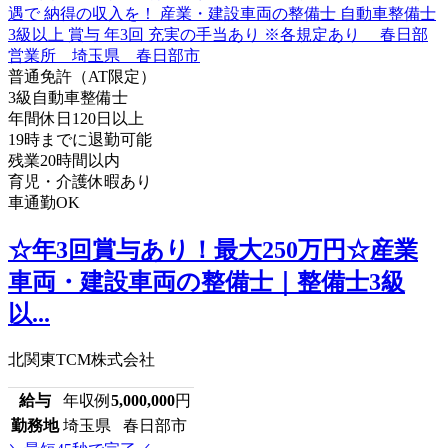
普通免許（AT限定）
3級自動車整備士
年間休日120日以上
19時までに退勤可能
残業20時間以内
育児・介護休暇あり
車通勤OK
☆年3回賞与あり！最大250万円☆産業
車両・建設車両の整備士｜整備士3級
以...
北関東TCM株式会社
給与
年収例
5,000,000
円
勤務地
埼玉県 春日部市