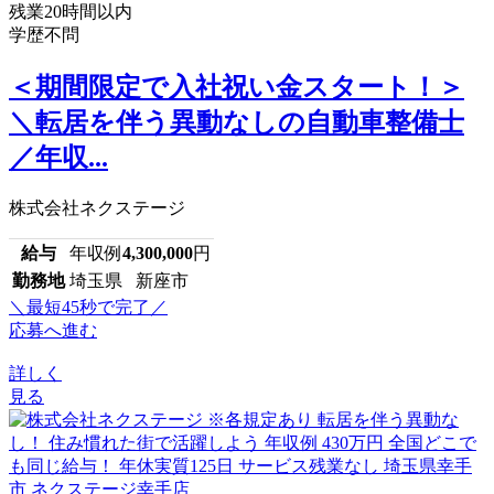
残業20時間以内
学歴不問
＜期間限定で入社祝い金スタート！＞
＼転居を伴う異動なしの自動車整備士
／年収...
株式会社ネクステージ
給与
年収例
4,300,000
円
勤務地
埼玉県 新座市
＼最短45秒で完了／
応募へ進む
詳しく
見る