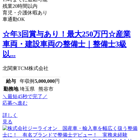
残業20時間以内
育児・介護休暇あり
車通勤OK
☆年3回賞与あり！最大250万円☆産業
車両・建設車両の整備士｜整備士3級
以...
北関東TCM株式会社
給与
年収例
5,000,000
円
勤務地
埼玉県 熊谷市
＼最短45秒で完了／
応募へ進む
詳しく
見る