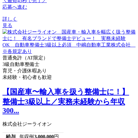
＼最短45秒で完了／
応募へ進む
詳しく
見る
普通免許（AT限定）
3級自動車整備士
育児・介護休暇あり
未経験・初心者も歓迎
【国産車〜輸入車を扱う整備士に！】
整備士3級以上／実務未経験から年収
300...
株式会社ジーライオン
給与
年収例
3,000,000
円