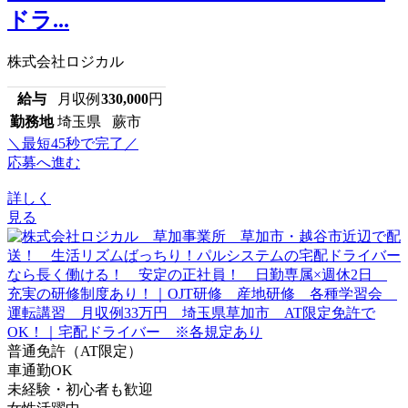
ドラ...
株式会社ロジカル
給与
月収例
330,000
円
勤務地
埼玉県 蕨市
＼最短45秒で完了／
応募へ進む
詳しく
見る
普通免許（AT限定）
車通勤OK
未経験・初心者も歓迎