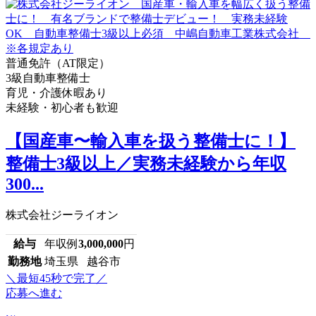
普通免許（AT限定）
3級自動車整備士
育児・介護休暇あり
未経験・初心者も歓迎
【国産車〜輸入車を扱う整備士に！】
整備士3級以上／実務未経験から年収
300...
株式会社ジーライオン
給与
年収例
3,000,000
円
勤務地
埼玉県 越谷市
＼最短45秒で完了／
応募へ進む