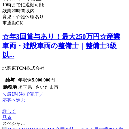
19時までに退勤可能
残業20時間以内
育児・介護休暇あり
車通勤OK
☆年3回賞与あり！最大250万円☆産業
車両・建設車両の整備士｜整備士3級
以...
北関東TCM株式会社
給与
年収例
5,000,000
円
勤務地
埼玉県 さいたま市
＼最短45秒で完了／
応募へ進む
詳しく
見る
スペシャル