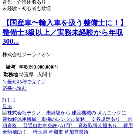
育児・介護休暇あり
未経験・初心者も歓迎
【国産車〜輸入車を扱う整備士に！】
整備士3級以上／実務未経験から年収
300...
株式会社ジーライオン
給与
年収例
3,000,000
円
勤務地
埼玉県 入間市
＼最短45秒で完了／
応募へ進む
詳しく
見る