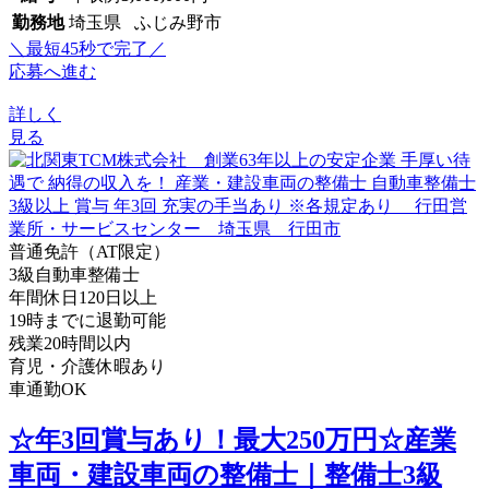
勤務地
埼玉県 ふじみ野市
＼最短45秒で完了／
応募へ進む
詳しく
見る
普通免許（AT限定）
3級自動車整備士
年間休日120日以上
19時までに退勤可能
残業20時間以内
育児・介護休暇あり
車通勤OK
☆年3回賞与あり！最大250万円☆産業
車両・建設車両の整備士｜整備士3級