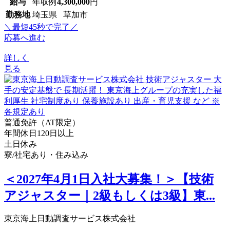
給与
年収例
4,300,000
円
勤務地
埼玉県 草加市
＼最短45秒で完了／
応募へ進む
詳しく
見る
普通免許（AT限定）
年間休日120日以上
土日休み
寮/社宅あり・住み込み
＜2027年4月1日入社大募集！＞【技術
アジャスター｜2級もしくは3級】東...
東京海上日動調査サービス株式会社