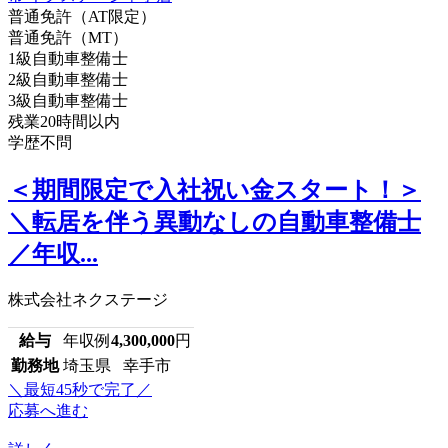
普通免許（AT限定）
普通免許（MT）
1級自動車整備士
2級自動車整備士
3級自動車整備士
残業20時間以内
学歴不問
＜期間限定で入社祝い金スタート！＞
＼転居を伴う異動なしの自動車整備士
／年収...
株式会社ネクステージ
給与
年収例
4,300,000
円
勤務地
埼玉県 幸手市
＼最短45秒で完了／
応募へ進む