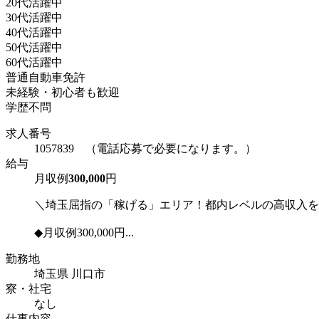
20代活躍中
30代活躍中
40代活躍中
50代活躍中
60代活躍中
普通自動車免許
未経験・初心者も歓迎
学歴不問
求人番号
1057839 （電話応募で必要になります。）
給与
月収例
300,000
円
＼埼玉屈指の「稼げる」エリア！都内レベルの高収入を
◆月収例300,000円...
勤務地
埼玉県 川口市
寮・社宅
なし
仕事内容