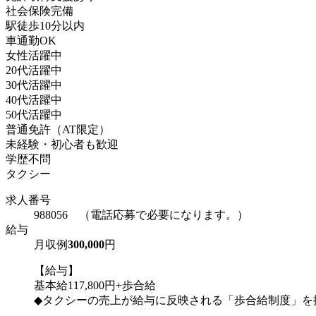
社会保険完備
駅徒歩10分以内
車通勤OK
女性活躍中
20代活躍中
30代活躍中
40代活躍中
50代活躍中
普通免許（AT限定）
未経験・初心者も歓迎
学歴不問
タクシー
求人番号
988056 （電話応募で必要になります。）
給与
月収例
300,000
円
【給与】
基本給117,800円+歩合給
◆タクシーの売上が給与に反映される「歩合給制度」を採.