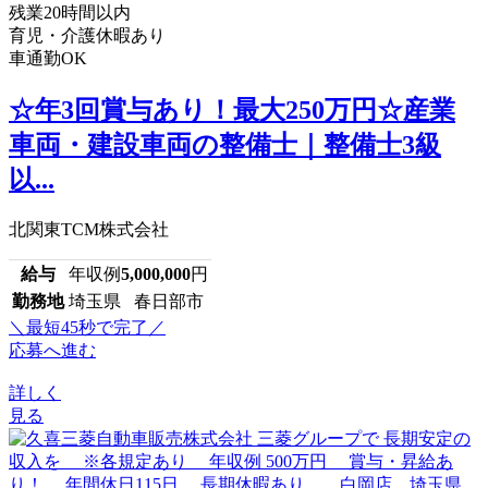
残業20時間以内
育児・介護休暇あり
車通勤OK
☆年3回賞与あり！最大250万円☆産業
車両・建設車両の整備士｜整備士3級
以...
北関東TCM株式会社
給与
年収例
5,000,000
円
勤務地
埼玉県 春日部市
＼最短45秒で完了／
応募へ進む
詳しく
見る