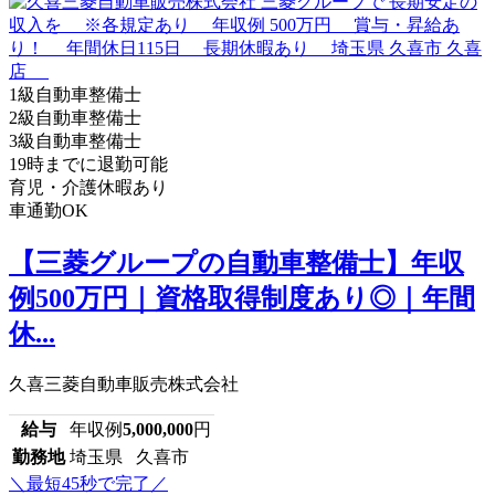
1級自動車整備士
2級自動車整備士
3級自動車整備士
19時までに退勤可能
育児・介護休暇あり
車通勤OK
【三菱グループの自動車整備士】年収
例500万円｜資格取得制度あり◎｜年間
休...
久喜三菱自動車販売株式会社
給与
年収例
5,000,000
円
勤務地
埼玉県 久喜市
＼最短45秒で完了／