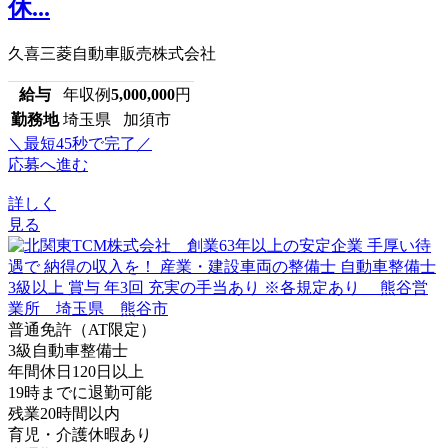
休...
久喜三菱自動車販売株式会社
給与
年収例
5,000,000
円
勤務地
埼玉県 加須市
＼最短45秒で完了／
応募へ進む
詳しく
見る
普通免許（AT限定）
3級自動車整備士
年間休日120日以上
19時までに退勤可能
残業20時間以内
育児・介護休暇あり