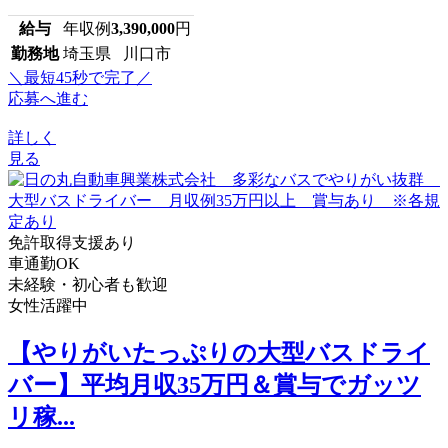
給与
年収例
3,390,000
円
勤務地
埼玉県 川口市
＼最短45秒で完了／
応募へ進む
詳しく
見る
免許取得支援あり
車通勤OK
未経験・初心者も歓迎
女性活躍中
【やりがいたっぷりの大型バスドライ
バー】平均月収35万円＆賞与でガッツ
リ稼...