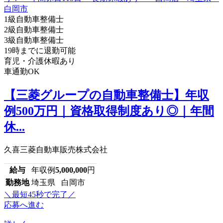
1級自動車整備士
2級自動車整備士
3級自動車整備士
19時までに退勤可能
育児・介護休暇あり
車通勤OK
【三菱グループの自動車整備士】年収
例500万円｜資格取得制度あり◎｜年間
休...
久喜三菱自動車販売株式会社
給与
年収例
5,000,000
円
勤務地
埼玉県 白岡市
＼最短45秒で完了／
応募へ進む