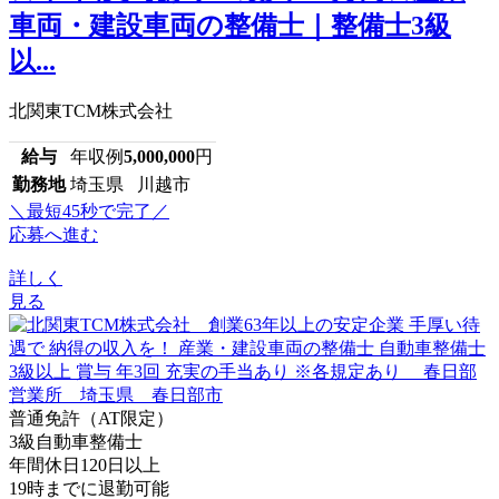
車両・建設車両の整備士｜整備士3級
以...
北関東TCM株式会社
給与
年収例
5,000,000
円
勤務地
埼玉県 川越市
＼最短45秒で完了／
応募へ進む
詳しく
見る
普通免許（AT限定）
3級自動車整備士
年間休日120日以上
19時までに退勤可能