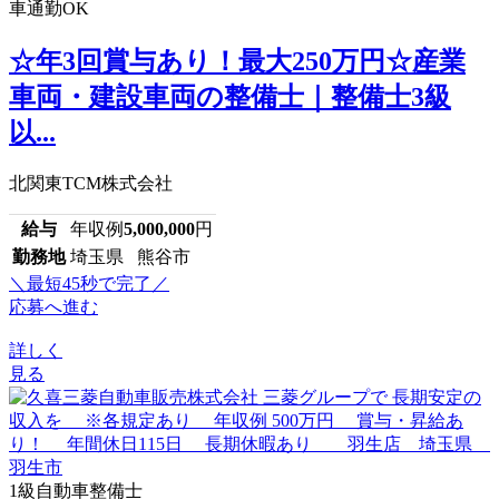
車通勤OK
☆年3回賞与あり！最大250万円☆産業
車両・建設車両の整備士｜整備士3級
以...
北関東TCM株式会社
給与
年収例
5,000,000
円
勤務地
埼玉県 熊谷市
＼最短45秒で完了／
応募へ進む
詳しく
見る
1級自動車整備士