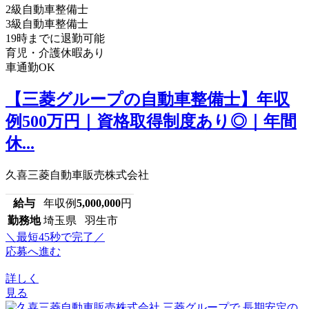
2級自動車整備士
3級自動車整備士
19時までに退勤可能
育児・介護休暇あり
車通勤OK
【三菱グループの自動車整備士】年収
例500万円｜資格取得制度あり◎｜年間
休...
久喜三菱自動車販売株式会社
給与
年収例
5,000,000
円
勤務地
埼玉県 羽生市
＼最短45秒で完了／
応募へ進む
詳しく
見る