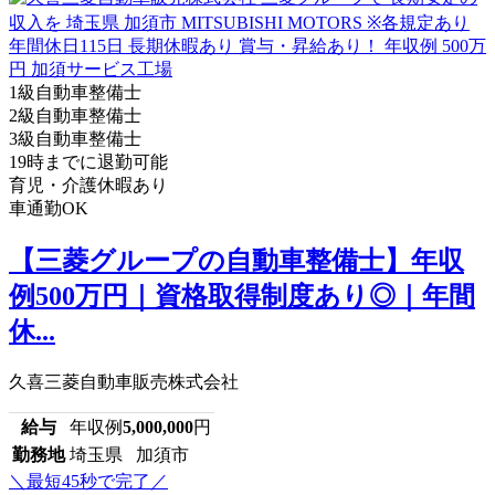
1級自動車整備士
2級自動車整備士
3級自動車整備士
19時までに退勤可能
育児・介護休暇あり
車通勤OK
【三菱グループの自動車整備士】年収
例500万円｜資格取得制度あり◎｜年間
休...
久喜三菱自動車販売株式会社
給与
年収例
5,000,000
円
勤務地
埼玉県 加須市
＼最短45秒で完了／