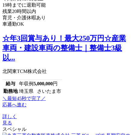
19時までに退勤可能
残業20時間以内
育児・介護休暇あり
車通勤OK
☆年3回賞与あり！最大250万円☆産業
車両・建設車両の整備士｜整備士3級
以...
北関東TCM株式会社
給与
年収例
5,000,000
円
勤務地
埼玉県 さいたま市
＼最短45秒で完了／
応募へ進む
詳しく
見る
スペシャル