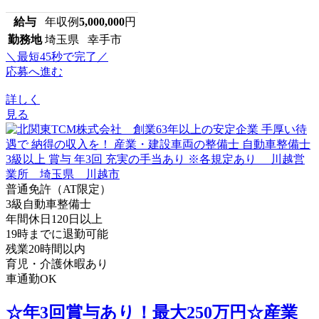
給与
年収例
5,000,000
円
勤務地
埼玉県 幸手市
＼最短45秒で完了／
応募へ進む
詳しく
見る
普通免許（AT限定）
3級自動車整備士
年間休日120日以上
19時までに退勤可能
残業20時間以内
育児・介護休暇あり
車通勤OK
☆年3回賞与あり！最大250万円☆産業