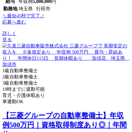
給与
年収例
5,000,000
円
勤務地
埼玉県 行田市
＼最短45秒で完了／
応募へ進む
詳しく
見る
1級自動車整備士
2級自動車整備士
3級自動車整備士
19時までに退勤可能
育児・介護休暇あり
車通勤OK
【三菱グループの自動車整備士】年収
例500万円｜資格取得制度あり◎｜年間