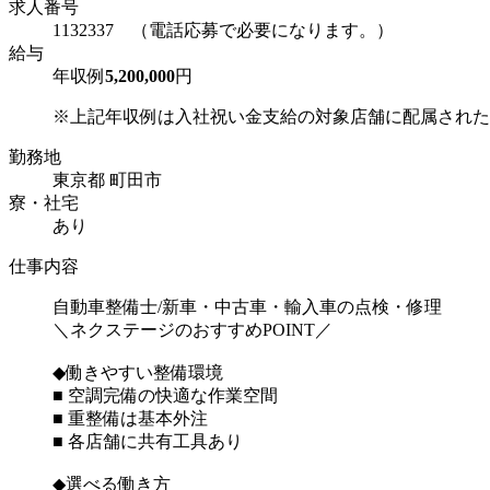
求人番号
1132337 （電話応募で必要になります。）
給与
年収例
5,200,000
円
※上記年収例は入社祝い金支給の対象店舗に配属された場
勤務地
東京都 町田市
寮・社宅
あり
仕事内容
自動車整備士/新車・中古車・輸入車の点検・修理
＼ネクステージのおすすめPOINT／
◆働きやすい整備環境
■ 空調完備の快適な作業空間
■ 重整備は基本外注
■ 各店舗に共有工具あり
◆選べる働き方