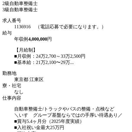
2級自動車整備士
3級自動車整備士
求人番号
1136916 （電話応募で必要になります。）
給与
年収例
4,000,000
円
【月給制】
■月収例：24万2,700～33万2,500円
■基本給：21万2,100〜29万...
勤務地
東京都 江東区
寮・社宅
なし
仕事内容
自動車整備士/トラックやバスの整備・点検など
＼いすゞグループ基盤ならではの手厚い待遇あり／
■賞与5.4ヶ月分（2025年度実績）
■入社祝い金最大25万円