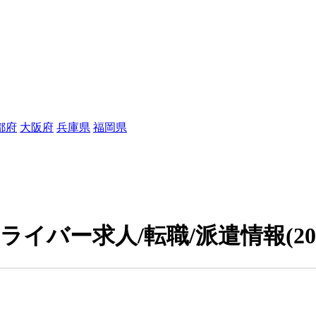
都府
大阪府
兵庫県
福岡県
ライバー求人/転職/派遣情報
(2