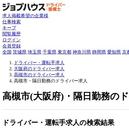
求人掲載希望の企業様
仕事検索
キープ
閲覧履歴
ログイン
会員登録
全国
茨城県
埼玉県
千葉県
東京都
神奈川県
静岡県
愛知県
京
ドライバー・運転手求人
大阪府のドライバー求人
高槻市のドライバー求人
高槻市・隔日勤務のドライバー求人
高槻市(大阪府)・隔日勤務のド
ドライバー・運転手求人の検索結果