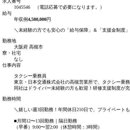
求人番号
1045546 （電話応募で必要になります。）
給与
年収例
4,580,000
円
＼未経験の方でも安心の「給与保障」＆「支援金制度」完
勤務地
大阪府 高槻市
寮・社宅
なし
仕事内容
タクシー乗務員
東京・日本交通株式会社の高槻営業所で、タクシー乗務
同社はドライバー未経験の方も歓迎！研修支援制度が充
勤務時間
＼嬉しい週3回勤務！年間休日210日で、プライベート
■月間12〜13回勤務｜隔日勤務
（早番）9:00〜翌2:00（休憩時間：3時間）