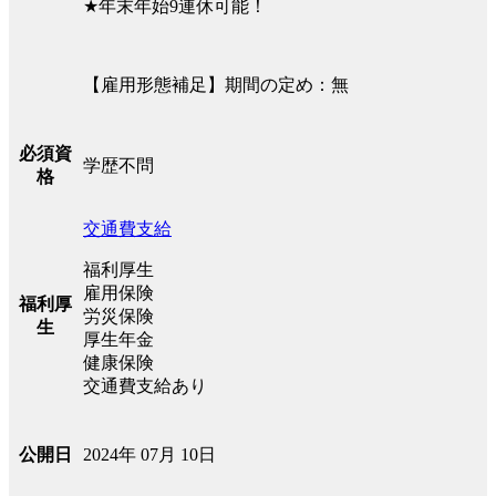
★年末年始9連休可能！
【雇用形態補足】期間の定め：無
必須資
学歴不問
格
交通費支給
福利厚生
雇用保険
福利厚
労災保険
生
厚生年金
健康保険
交通費支給あり
2024年 07月 10日
公開日