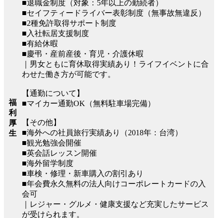
■退職金制度（対象：5年以上の勤続者）
■セイフティードライバー表彰制度（無事故無違反）
■2種免許取得サポート制度
■入社転居支援制度
■有給休暇
■慶弔・産前産後・育児・介護休暇
｜男女ともに育休取得実績あり！ライフイベントに合
わせた働き方が可能です。
【通勤について】
福
■マイカー通勤OK（無料駐車場完備）
利
【その他】
厚
■海外への社員旅行実績あり（2018年：台湾）
生
■観光勉強会開催
■英会話レッスン開催
■海外留学制度
■車検・修理・新車購入の割引あり
■年会費永久無料の法人向けコーポレートカードの入
会可
｜レジャー・グルメ・健康支援など充実したサービス
が受けられます。