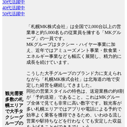
30代活躍中
40代活躍中
50代活躍中
「札幌MK株式会社」は全国で2,000台以上の営
業車と約5,000名もの従業員を擁する「MKグル
ープ」の一員です。
MKグループはタクシー・ハイヤー事業に加
え、近年ではアミューズメント事業・飲食業・
エネルギー事業なども幅広く展開し、精力的に
成長を続けています。
こうした大手グループのブランド力に支えられ
ながら「札幌MK株式会社」は北海道の地で安
定した経営を継続してきました。
同社の営業スタイルの特色は、送迎業務の約8割
観光需要
が「予約送迎」であること。これはMKグルー
多数の札
プ全体で見ても非常に高い数字です。観光客が
幌エリア
多い札幌エリアではアプリや電話による予約で
で大手タ
効率よく乗客を獲得できるため、いわゆる流し
クシーグ
営業や駅待ちなどを行わなくても安定した収益
ループの
を上げることができるでしょう。