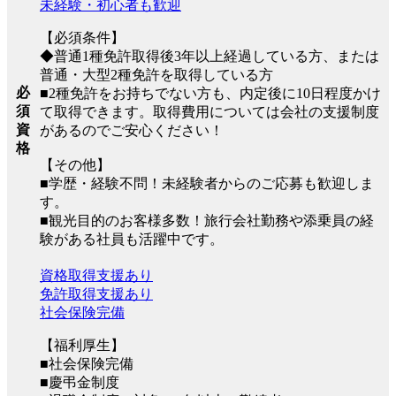
未経験・初心者も歓迎
【必須条件】
◆普通1種免許取得後3年以上経過している方、または
普通・大型2種免許を取得している方
必
■2種免許をお持ちでない方も、内定後に10日程度かけ
須
て取得できます。取得費用については会社の支援制度
資
があるのでご安心ください！
格
【その他】
■学歴・経験不問！未経験者からのご応募も歓迎しま
す。
■観光目的のお客様多数！旅行会社勤務や添乗員の経
験がある社員も活躍中です。
資格取得支援あり
免許取得支援あり
社会保険完備
【福利厚生】
■社会保険完備
■慶弔金制度