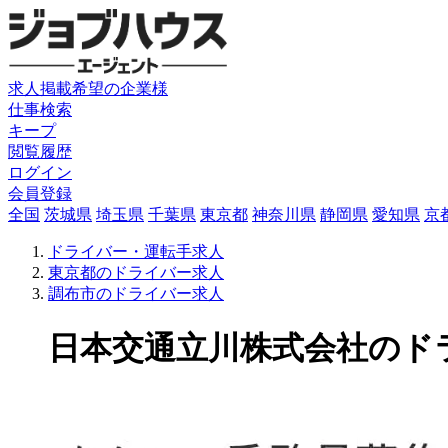
求人掲載希望の企業様
仕事検索
キープ
閲覧履歴
ログイン
会員登録
全国
茨城県
埼玉県
千葉県
東京都
神奈川県
静岡県
愛知県
京
ドライバー・運転手求人
東京都のドライバー求人
調布市のドライバー求人
日本交通立川株式会社のドライ