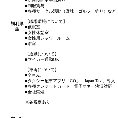
■研修期間中手当あり
■制服貸与
■各種サークル活動（野球・ゴルフ・釣り）など
【職場環境について】
福利厚
■仮眠室
生
■女性休憩室
■女性用シャワールーム
■浴室
【通勤について】
■マイカー通勤OK
【車両について】
■全車AT
■タクシー配車アプリ「GO」「Japan Taxi」導入
■各種クレジットカード・電子マネー決済対応
■全社禁煙
※各規定あり