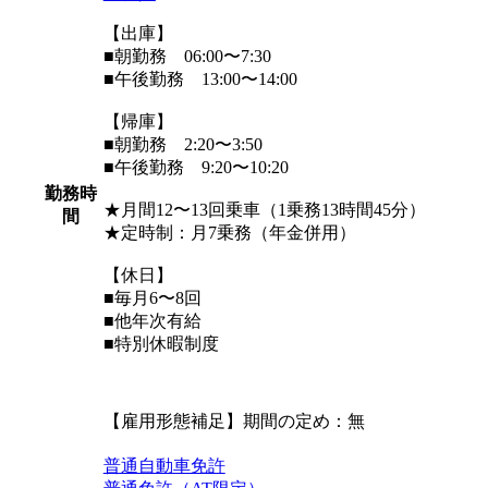
【出庫】
■朝勤務 06:00〜7:30
■午後勤務 13:00〜14:00
【帰庫】
■朝勤務 2:20〜3:50
■午後勤務 9:20〜10:20
勤務時
★月間12〜13回乗車（1乗務13時間45分）
間
★定時制：月7乗務（年金併用）
【休日】
■毎月6〜8回
■他年次有給
■特別休暇制度
【雇用形態補足】期間の定め：無
普通自動車免許