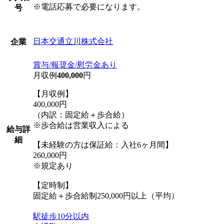
※電話応募で必要になります。
号
日本交通立川株式会社
企業
賞与/報奨金/慰労金あり
月収例
400,000
円
【月収例】
400,000円
（内訳：固定給＋歩合給）
※歩合給は営業収入による
給与詳
細
【未経験の方は保証給：入社6ヶ月間】
260,000円
※規定あり
【定時制】
固定給＋歩合給制250,000円以上（平均）
駅徒歩10分以内