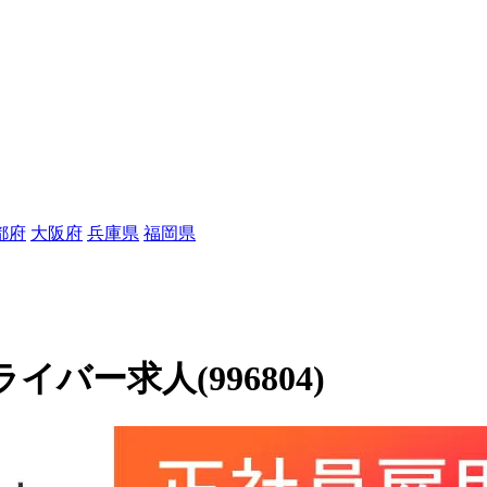
都府
大阪府
兵庫県
福岡県
バー求人(996804)