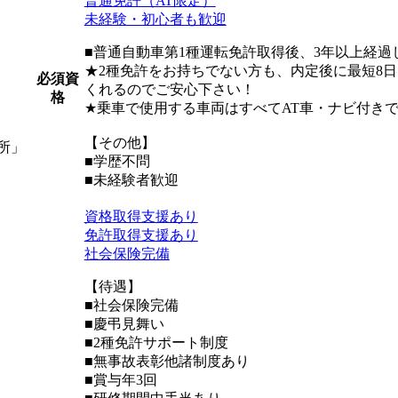
普通免許（AT限定）
未経験・初心者も歓迎
■普通自動車第1種運転免許取得後、3年以上経過
★2種免許をお持ちでない方も、内定後に最短8
必須資
くれるのでご安心下さい！
格
★乗車で使用する車両はすべてAT車・ナビ付き
【その他】
所」
■学歴不問
■未経験者歓迎
資格取得支援あり
免許取得支援あり
社会保険完備
【待遇】
ス
■社会保険完備
■慶弔見舞い
■2種免許サポート制度
■無事故表彰他諸制度あり
■賞与年3回