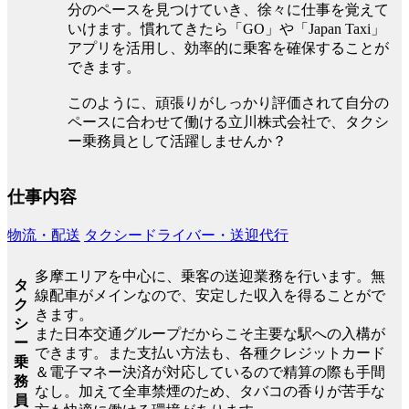
分のペースを見つけていき、徐々に仕事を覚えて
いけます。慣れてきたら「GO」や「Japan Taxi」
アプリを活用し、効率的に乗客を確保することが
できます。
このように、頑張りがしっかり評価されて自分の
ペースに合わせて働ける立川株式会社で、タクシ
ー乗務員として活躍しませんか？
仕事内容
物流・配送
タクシードライバー・送迎代行
多摩エリアを中心に、乗客の送迎業務を行います。無
タ
線配車がメインなので、安定した収入を得ることがで
ク
きます。
シ
また日本交通グループだからこそ主要な駅への入構が
ー
できます。また支払い方法も、各種クレジットカード
乗
＆電子マネー決済が対応しているので精算の際も手間
務
なし。加えて全車禁煙のため、タバコの香りが苦手な
員