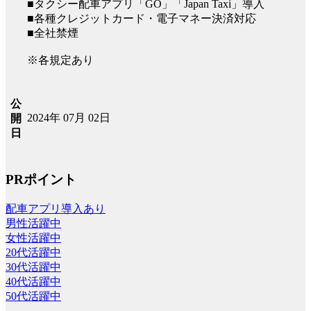
■タクシー配車アプリ「GO」「Japan Taxi」導入
■各種クレジットカード・電子マネー決済対応
■全社禁煙
※各規定あり
公
2024年 07月 02日
開
日
PRポイント
配車アプリ導入あり
男性活躍中
女性活躍中
20代活躍中
30代活躍中
40代活躍中
50代活躍中