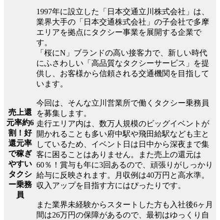
1997年に設立した「日本交通立川株式会社」は、
業界大手の「日本交通株式会社」の子会社で多摩
エリアを拠点にタクシー事業を展開する企業で
す。
「桜にN」ブランドの高い接客力で、新しい時代
にふさわしい「高品質なタクシーサービス」を提
供し、お客様から信頼される交通機関を目指して
います。
今回は、そんな立川営業所で働くタクシー乗務員
売上還
を募集します。
元率約6
走行エリア内は、数万人規模のビッグイベントが
割！好
開かれることも多い府中駅や飛田給駅なども主と
還元率
しているため、イベント日は日中から深夜まで集
で稼ぎ
客に困ることはありません。また売上の還元は
やすい
60％！賞与も年に3回あるので、頑張りがしっかり
タクシ
給与に反映されます。月収例は40万円と高水準。
ー乗務
収入アップを目指す方にはぴったりです。
員
また業界未経験からスタートした方も入社後6ヶ月
間は26万円の保障があるので、最初はゆっくり自