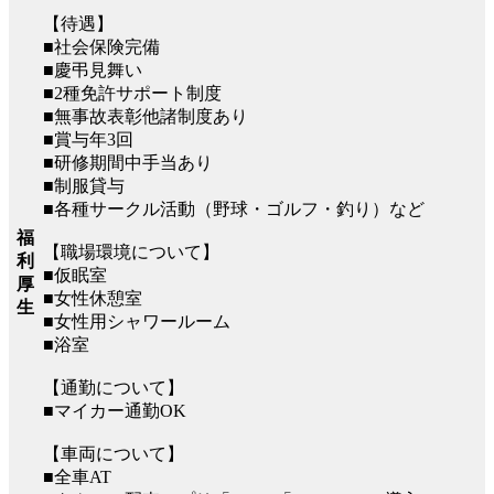
【待遇】
■社会保険完備
■慶弔見舞い
■2種免許サポート制度
■無事故表彰他諸制度あり
■賞与年3回
■研修期間中手当あり
■制服貸与
■各種サークル活動（野球・ゴルフ・釣り）など
福
【職場環境について】
利
■仮眠室
厚
■女性休憩室
生
■女性用シャワールーム
■浴室
【通勤について】
■マイカー通勤OK
【車両について】
■全車AT