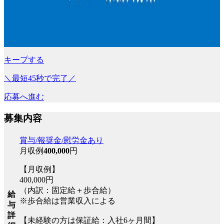
キープする
＼最短45秒で完了／
応募へ進む
募集内容
賞与/報奨金/慰労金あり
月収例
400,000
円
【月収例】
400,000円
（内訳：固定給＋歩合給）
給
※歩合給は営業収入による
与
詳
【未経験の方は保証給：入社6ヶ月間】