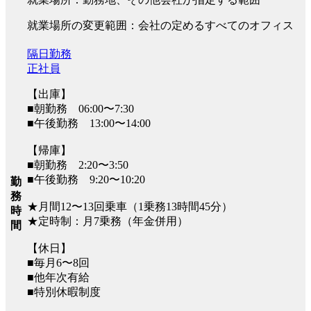
就業場所の変更範囲：会社の定めるすべてのオフィス
隔日勤務
正社員
【出庫】
■朝勤務 06:00〜7:30
■午後勤務 13:00〜14:00
【帰庫】
■朝勤務 2:20〜3:50
■午後勤務 9:20〜10:20
勤
務
★月間12〜13回乗車（1乗務13時間45分）
時
★定時制：月7乗務（年金併用）
間
【休日】
■毎月6〜8回
■他年次有給
■特別休暇制度