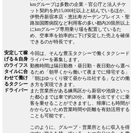
kmグループは多数の企業・官公庁と法人チケ
ット契約を約15,000社以上と結んでいるほか、
伊勢丹新宿本店・恵比寿ガーデンプレイス・聖
路加国際病院など利用客の多い都内20箇所以上
にkmグループ専用乗り場を配置しているた
め、空車率を効率的に下げ安定した売上を確保
できるのが特長です。
安定して稼
今回は、そんな豊玉タクシーで働くタクシード
げる＆自身
ライバーを募集します。
のライフス
勤務時間は隔日勤務・昼日勤・夜日勤から選べ
タイルに合
るため「朝早くから働いて夜までに帰宅する」
わせて働け
「朝はゆっくり寝て昼から出社する」などの働
るタクシー
き方を実現できます。
ドライバー
また営業所がある練馬区から新宿や池袋といっ
た都心までは車で約20分。車庫を出てすぐに乗
客を乗せることができますし、帰庫にも時間が
かからないため営業時間や距離を有効活用する
ことも可能です。
このように、グループ・営業所ともに収入を得