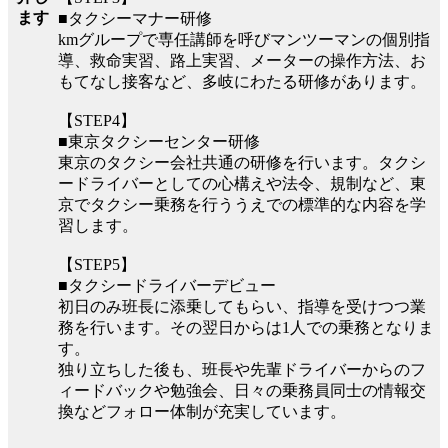
ます
■タクシーマナー研修
kmグループで専任講師を呼びマンツーマンの個別指
導、救命実習、路上実習、メーターの操作方法、お
もてなし接客など、多岐にわたる研修があります。
【STEP4】
■東京タクシーセンター研修
東京のタクシー会社共通の研修を行います。タクシ
ードライバーとしての心構えや法令、規制など、東
京でタクシー乗務を行ううえでの標準的な内容を学
習します。
【STEP5】
■タクシードライバーデビュー
初日のみ班長に添乗してもらい、指導を受けつつ業
務を行います。その翌日からは1人での乗務となりま
す。
独り立ちした後も、班長や先輩ドライバーからのフ
ィードバックや勉強会、日々の乗務員同士の情報交
換などフォロー体制が充実しています。