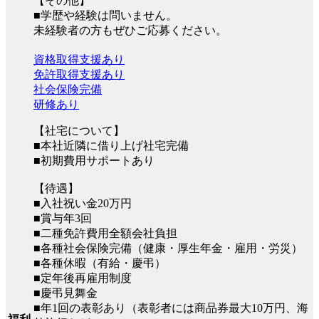
【その他】
■学歴や経験は問いません。
未経験者の方もぜひご応募ください。
資格取得支援あり
免許取得支援あり
社会保険完備
研修あり
【社宅について】
■本社近隣に借り上げ社宅完備
■初期費用サポートあり
【待遇】
■入社祝い金20万円
■賞与年3回
■二種免許費用全額会社負担
■各種社会保険完備（健康・厚生年金・雇用・労災）
■各種休暇（有給・慶弔）
■定年後再雇用制度
■慶弔見舞金
■年1回の表彰あり（表彰者には商品券最大10万円、海