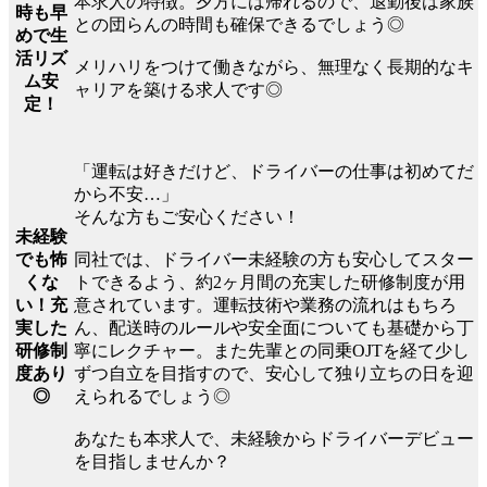
本求人の特徴。夕方には帰れるので、退勤後は家族
時も早
との団らんの時間も確保できるでしょう◎
めで生
活リズ
メリハリをつけて働きながら、無理なく長期的なキ
ム安
ャリアを築ける求人です◎
定！
「運転は好きだけど、ドライバーの仕事は初めてだ
から不安…」
そんな方もご安心ください！
未経験
でも怖
同社では、ドライバー未経験の方も安心してスター
くな
トできるよう、約2ヶ月間の充実した研修制度が用
い！充
意されています。運転技術や業務の流れはもちろ
実した
ん、配送時のルールや安全面についても基礎から丁
研修制
寧にレクチャー。また先輩との同乗OJTを経て少し
度あり
ずつ自立を目指すので、安心して独り立ちの日を迎
◎
えられるでしょう◎
あなたも本求人で、未経験からドライバーデビュー
を目指しませんか？