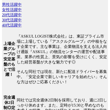
男性活躍中
女性活躍中
20代活躍中
30代活躍中
40代活躍中
『ASKUL LOGIST株式会社』は、東証プライム市
場に上場している『アスクルグループ』の中核をな
上場企
す企業です。主な事業は、企業物流を支える法人向
業グル
け通販『ASKUL』の物流センターの運営や配送事
ープの
業。業界の性質上、景気の影響を受けにくく、安定
安定基
した経営基盤が大きな魅力です◎
盤のも
とで活
そんな同社では現在、新たに配送ドライバーを募集
躍！
中。「安定企業で新しいキャリアを始めたい」そん
な方はぜひご応募ください！
完全週
同社では完全週休2日制を採用しており、週に2日し
休2日
っかり休めます。また、定時が15:30と早めなのも
制◎定