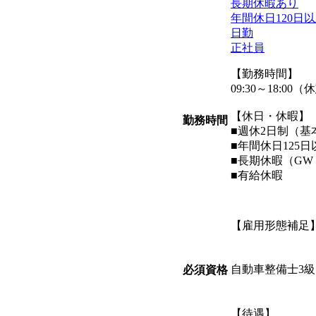
長期休暇あり
年間休日120日
日勤
正社員
【勤務時間】
09:30～18:00
【休日・休暇】
勤務時間
■週休2日制（
■年間休日125
■長期休暇（G
■有給休暇
【雇用形態補足
自動車整備士3
必須資格
【待遇】