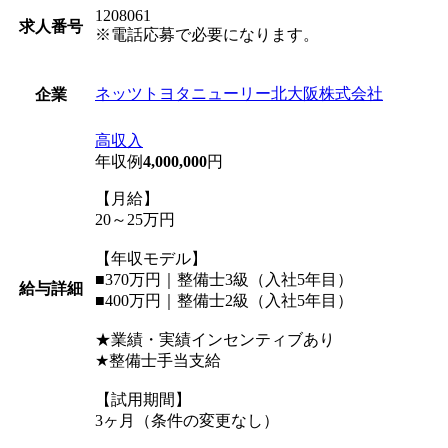
1208061
求人番号
※電話応募で必要になります。
ネッツトヨタニューリー北大阪株式会社
企業
高収入
年収例
4,000,000
円
【月給】
20～25万円
【年収モデル】
■370万円｜整備士3級（入社5年目）
給与詳細
■400万円｜整備士2級（入社5年目）
★業績・実績インセンティブあり
★整備士手当支給
【試用期間】
3ヶ月（条件の変更なし）