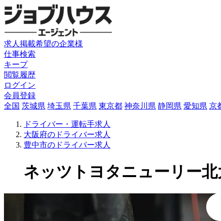
求人掲載希望の企業様
仕事検索
キープ
閲覧履歴
ログイン
会員登録
全国
茨城県
埼玉県
千葉県
東京都
神奈川県
静岡県
愛知県
京
ドライバー・運転手求人
大阪府のドライバー求人
豊中市のドライバー求人
ネッツトヨタニューリー北大阪