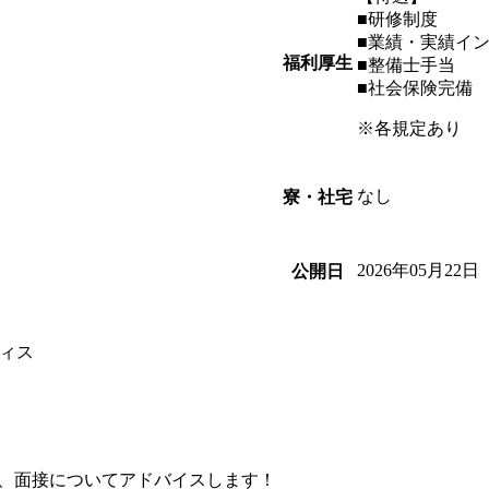
■研修制度
■業績・実績イ
福利厚生
■整備士手当
■社会保険完備
※各規定あり
なし
寮・社宅
2026年05月22日
公開日
ィス
、面接についてアドバイスします！