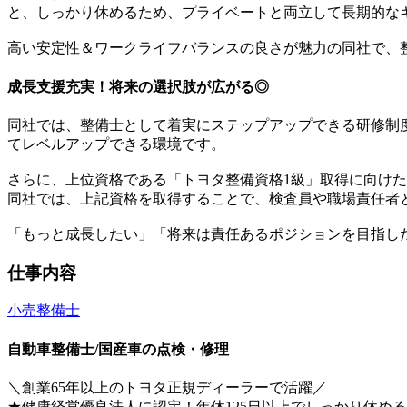
と、しっかり休めるため、プライベートと両立して長期的な
高い安定性＆ワークライフバランスの良さが魅力の同社で、
成長支援充実！将来の選択肢が広がる◎
同社では、整備士として着実にステップアップできる研修制
てレベルアップできる環境です。
さらに、上位資格である「トヨタ整備資格1級」取得に向け
同社では、上記資格を取得することで、検査員や職場責任者
「もっと成長したい」「将来は責任あるポジションを目指し
仕事内容
小売
整備士
自動車整備士/国産車の点検・修理
＼創業65年以上のトヨタ正規ディーラーで活躍／
★健康経営優良法人に認定！年休125日以上でしっかり休める