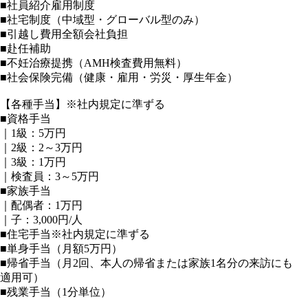
■社員紹介雇用制度
■社宅制度（中域型・グローバル型のみ）
■引越し費用全額会社負担
■赴任補助
■不妊治療提携（AMH検査費用無料）
■社会保険完備（健康・雇用・労災・厚生年金）
【各種手当】※社内規定に準ずる
■資格手当
｜1級：5万円
｜2級：2～3万円
｜3級：1万円
｜検査員：3～5万円
■家族手当
｜配偶者：1万円
｜子：3,000円/人
■住宅手当※社内規定に準ずる
■単身手当（月額5万円）
■帰省手当（月2回、本人の帰省または家族1名分の来訪にも
適用可）
■残業手当（1分単位）