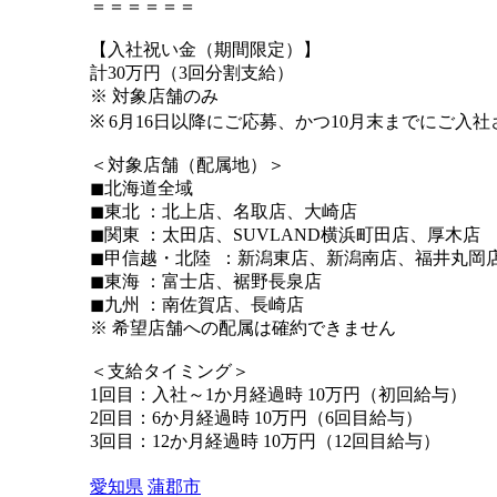
＝＝＝＝＝＝
【入社祝い金（期間限定）】
計30万円（3回分割支給）
※ 対象店舗のみ
※ 6月16日以降にご応募、かつ10月末までにご入
＜対象店舗（配属地）＞
◼︎北海道全域
◼︎東北 ：北上店、名取店、大崎店
◼︎関東 ：太田店、SUVLAND横浜町田店、厚木店
◼︎甲信越・北陸 ：新潟東店、新潟南店、福井丸岡
◼︎東海 ：富士店、裾野長泉店
◼︎九州 ：南佐賀店、長崎店
※ 希望店舗への配属は確約できません
＜支給タイミング＞
1回目：入社～1か月経過時 10万円（初回給与）
2回目：6か月経過時 10万円（6回目給与）
3回目：12か月経過時 10万円（12回目給与）
愛知県
蒲郡市