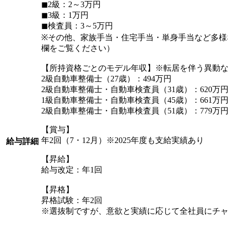
◼︎2級：2～3万円
◼︎3級：1万円
◼︎検査員：3～5万円
※その他、家族手当・住宅手当・単身手当など多様
欄をご覧ください）
【所持資格ごとのモデル年収】※転居を伴う異動
2級自動車整備士（27歳）：494万円
2級自動車整備士・自動車検査員（31歳）：620万
1級自動車整備士・自動車検査員（45歳）：661万
2級自動車整備士・自動車検査員（51歳）：779万
【賞与】
年2回（7・12月）※2025年度も支給実績あり
給与詳細
【昇給】
給与改定：年1回
【昇格】
昇格試験：年2回
※選抜制ですが、意欲と実績に応じて全社員にチ