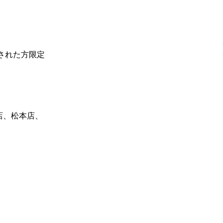
社された方限定
店、松本店、