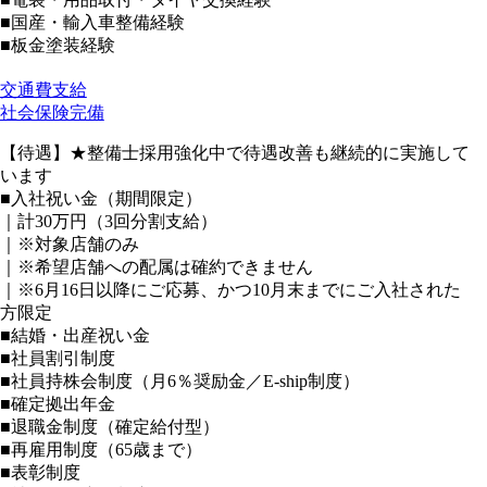
■国産・輸入車整備経験
■板金塗装経験
交通費支給
社会保険完備
【待遇】★整備士採用強化中で待遇改善も継続的に実施して
います
■入社祝い金（期間限定）
｜計30万円（3回分割支給）
｜※対象店舗のみ
｜※希望店舗への配属は確約できません
｜※6月16日以降にご応募、かつ10月末までにご入社された
方限定
■結婚・出産祝い金
■社員割引制度
■社員持株会制度（月6％奨励金／E-ship制度）
■確定拠出年金
■退職金制度（確定給付型）
■再雇用制度（65歳まで）
■表彰制度