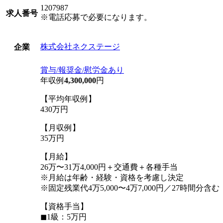
1207987
求人番号
※電話応募で必要になります。
株式会社ネクステージ
企業
賞与/報奨金/慰労金あり
年収例
4,300,000
円
【平均年収例】
430万円
【月収例】
35万円
【月給】
26万〜31万4,000円＋交通費＋各種手当
※月給は年齢・経験・資格を考慮し決定
※固定残業代4万5,000〜4万7,000円／27時間分
【資格手当】
◼︎1級：5万円