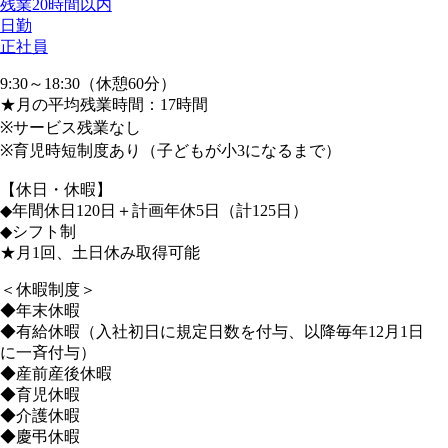
残業20時間以内
日勤
正社員
9:30～18:30（休憩60分）
★月の平均残業時間：17時間
※サービス残業なし
※育児時短制度あり（子どもが小3になるまで）
【休日・休暇】
◆年間休日120日＋計画年休5日（計125日）
◆シフト制
★月1回、土日休み取得可能
＜休暇制度＞
◆年末休暇
◆有給休暇（入社初日に規定日数を付与、以降毎年12月1日
に一斉付与）
◆産前産後休暇
◆育児休暇
◆介護休暇
◆慶弔休暇