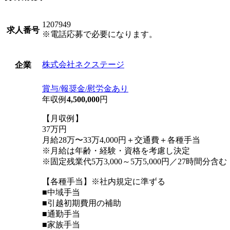
1207949
求人番号
※電話応募で必要になります。
株式会社ネクステージ
企業
賞与/報奨金/慰労金あり
年収例
4,500,000
円
【月収例】
37万円
月給28万〜33万4,000円＋交通費＋各種手当
※月給は年齢・経験・資格を考慮し決定
※固定残業代5万3,000～5万5,000円／27時間分
【各種手当】※社内規定に準ずる
■中域手当
■引越初期費用の補助
■通勤手当
■家族手当