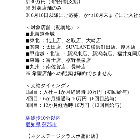
計30万円（3回分割支給）
※ 対象店舗のみ
※ 6月16日以降にご応募、かつ10月末までにご入
＜対象店舗（配属地）＞
◼︎北海道全域
◼︎東北 ：北上店、名取店、大崎店
◼︎関東 ：太田店、SUVLAND横浜町田店、厚木店
◼︎甲信越・北陸 ：新潟東店、新潟南店、福井丸岡
◼︎東海 ：富士店、裾野長泉店
◼︎九州 ：南佐賀店、長崎店
※ 希望店舗への配属は確約できません
＜支給タイミング＞
1回目：入社～1か月経過時 10万円（初回給与）
2回目：6か月経過時 10万円（6回目給与）
3回目：12か月経過時 10万円（12回目給与）
駅徒歩10分以内
愛知県
蒲郡市
【ネクステージクラスポ蒲郡店】