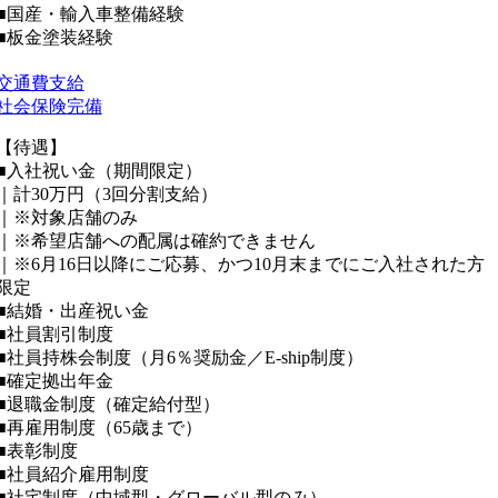
■国産・輸入車整備経験
■板金塗装経験
交通費支給
社会保険完備
【待遇】
■入社祝い金（期間限定）
｜計30万円（3回分割支給）
｜※対象店舗のみ
｜※希望店舗への配属は確約できません
｜※6月16日以降にご応募、かつ10月末までにご入社された方
限定
■結婚・出産祝い金
■社員割引制度
■社員持株会制度（月6％奨励金／E-ship制度）
■確定拠出年金
■退職金制度（確定給付型）
■再雇用制度（65歳まで）
■表彰制度
■社員紹介雇用制度
■社宅制度（中域型・グローバル型のみ）