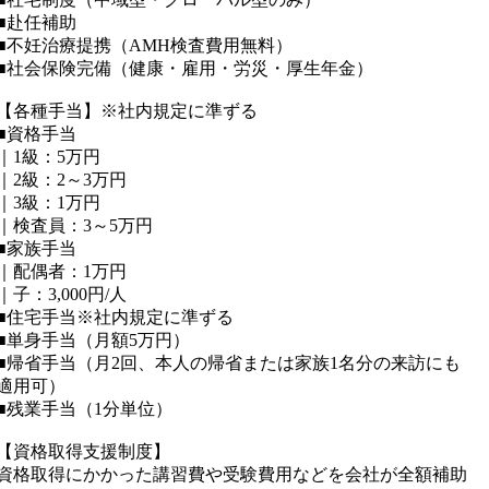
■赴任補助
■不妊治療提携（AMH検査費用無料）
■社会保険完備（健康・雇用・労災・厚生年金）
【各種手当】※社内規定に準ずる
■資格手当
｜1級：5万円
｜2級：2～3万円
｜3級：1万円
｜検査員：3～5万円
■家族手当
｜配偶者：1万円
｜子：3,000円/人
■住宅手当※社内規定に準ずる
■単身手当（月額5万円）
■帰省手当（月2回、本人の帰省または家族1名分の来訪にも
適用可）
■残業手当（1分単位）
【資格取得支援制度】
資格取得にかかった講習費や受験費用などを会社が全額補助