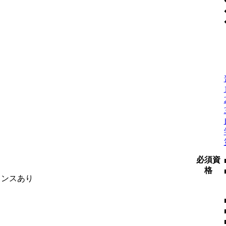
必須資
格
ャンスあり