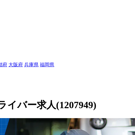
都府
大阪府
兵庫県
福岡県
ー求人(1207949)