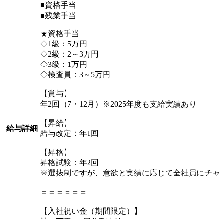
■資格手当
■残業手当
★資格手当
◇1級：5万円
◇2級：2～3万円
◇3級：1万円
◇検査員：3～5万円
【賞与】
年2回（7・12月）※2025年度も支給実績あり
【昇給】
給与詳細
給与改定：年1回
【昇格】
昇格試験：年2回
※選抜制ですが、意欲と実績に応じて全社員にチ
＝＝＝＝＝＝
【入社祝い金（期間限定）】