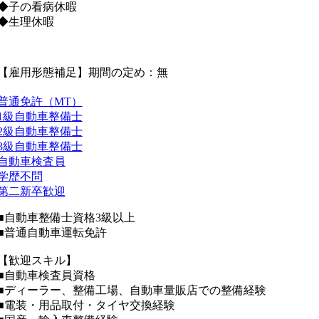
◆子の看病休暇
◆生理休暇
【雇用形態補足】期間の定め：無
普通免許（MT）
1級自動車整備士
2級自動車整備士
3級自動車整備士
自動車検査員
学歴不問
第二新卒歓迎
■自動車整備士資格3級以上
■普通自動車運転免許
【歓迎スキル】
■自動車検査員資格
■ディーラー、整備工場、自動車量販店での整備経験
■電装・用品取付・タイヤ交換経験