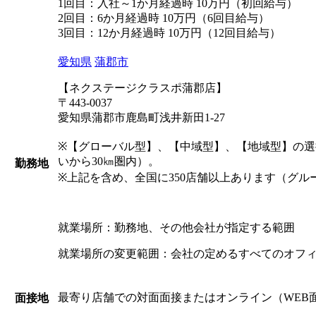
1回目：入社～1か月経過時 10万円（初回給与）
2回目：6か月経過時 10万円（6回目給与）
3回目：12か月経過時 10万円（12回目給与）
愛知県
蒲郡市
【ネクステージクラスポ蒲郡店】
〒443-0037
愛知県蒲郡市鹿島町浅井新田1-27
※【グローバル型】、【中域型】、【地域型】の
いから30㎞圏内）。
勤務地
※上記を含め、全国に350店舗以上あります（グル
就業場所：勤務地、その他会社が指定する範囲
就業場所の変更範囲：会社の定めるすべてのオフ
最寄り店舗での対面面接またはオンライン（WEB
面接地