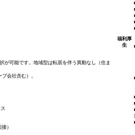
福利厚
生
選択が可能です。地域型は転居を伴う異動なし（住ま
ープ会社含む）。
ィス
面接）