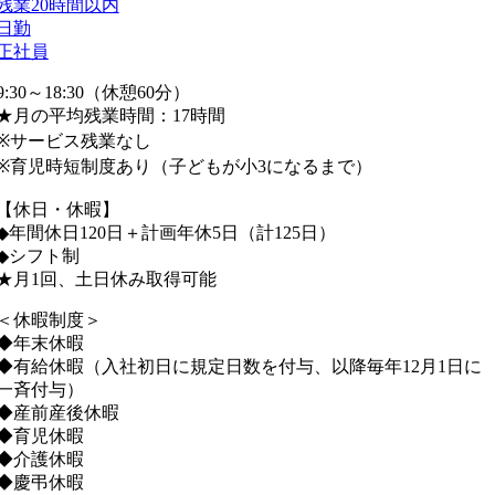
残業20時間以内
日勤
正社員
9:30～18:30（休憩60分）
★月の平均残業時間：17時間
※サービス残業なし
※育児時短制度あり（子どもが小3になるまで）
【休日・休暇】
◆年間休日120日＋計画年休5日（計125日）
◆シフト制
★月1回、土日休み取得可能
＜休暇制度＞
◆年末休暇
◆有給休暇（入社初日に規定日数を付与、以降毎年12月1日に
一斉付与）
◆産前産後休暇
◆育児休暇
◆介護休暇
◆慶弔休暇