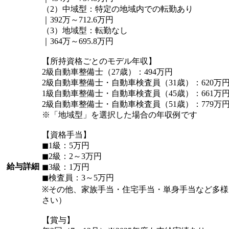
（2）中域型：特定の地域内での転勤あり
｜392万～712.6万円
（3）地域型：転勤なし
｜364万～695.8万円
【所持資格ごとのモデル年収】
2級自動車整備士（27歳）：494万円
2級自動車整備士・自動車検査員（31歳）：620万
1級自動車整備士・自動車検査員（45歳）：661万
2級自動車整備士・自動車検査員（51歳）：779万
※「地域型」を選択した場合の年収例です
【資格手当】
◼︎1級：5万円
◼︎2級：2～3万円
給与詳細
◼︎3級：1万円
◼︎検査員：3～5万円
※その他、家族手当・住宅手当・単身手当など多
さい）
【賞与】