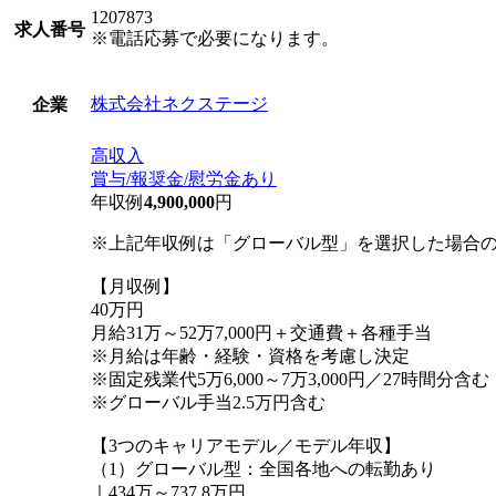
1207873
求人番号
※電話応募で必要になります。
株式会社ネクステージ
企業
高収入
賞与/報奨金/慰労金あり
年収例
4,900,000
円
※上記年収例は「グローバル型」を選択した場合
【月収例】
40万円
月給31万～52万7,000円＋交通費＋各種手当
※月給は年齢・経験・資格を考慮し決定
※固定残業代5万6,000～7万3,000円／27時間分
※グローバル手当2.5万円含む
【3つのキャリアモデル／モデル年収】
（1）グローバル型：全国各地への転勤あり
｜434万～737.8万円