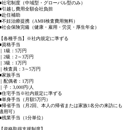
■社宅制度（中域型・グローバル型のみ）
■引越し費用全額会社負担
■赴任補助
■不妊治療提携（AMH検査費用無料）
■社会保険完備（健康・雇用・労災・厚生年金）
【各種手当】※社内規定に準ずる
■資格手当
｜1級：5万円
｜2級：2～3万円
｜3級：1万円
｜検査員：3～5万円
■家族手当
｜配偶者：1万円
｜子：3,000円/人
■住宅手当※社内規定に準ずる
■単身手当（月額5万円）
■帰省手当（月2回、本人の帰省または家族1名分の来訪にも
適用可）
■残業手当（1分単位）
【資格取得支援制度】