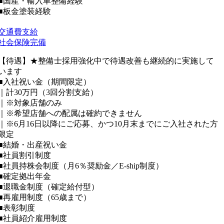
■国産・輸入車整備経験
■板金塗装経験
交通費支給
社会保険完備
【待遇】★整備士採用強化中で待遇改善も継続的に実施して
います
■入社祝い金（期間限定）
｜計30万円（3回分割支給）
｜※対象店舗のみ
｜※希望店舗への配属は確約できません
｜※6月16日以降にご応募、かつ10月末までにご入社された方
限定
■結婚・出産祝い金
■社員割引制度
■社員持株会制度（月6％奨励金／E-ship制度）
■確定拠出年金
■退職金制度（確定給付型）
■再雇用制度（65歳まで）
■表彰制度
■社員紹介雇用制度