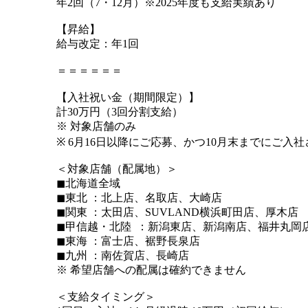
年2回（7・12月）※2025年度も支給実績あり
【昇給】
給与改定：年1回
＝＝＝＝＝＝
【入社祝い金（期間限定）】
計30万円（3回分割支給）
※ 対象店舗のみ
※ 6月16日以降にご応募、かつ10月末までにご入
＜対象店舗（配属地）＞
◼︎北海道全域
◼︎東北 ：北上店、名取店、大崎店
◼︎関東 ：太田店、SUVLAND横浜町田店、厚木店
◼︎甲信越・北陸 ：新潟東店、新潟南店、福井丸岡
◼︎東海 ：富士店、裾野長泉店
◼︎九州 ：南佐賀店、長崎店
※ 希望店舗への配属は確約できません
＜支給タイミング＞