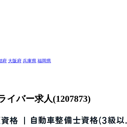
都府
大阪府
兵庫県
福岡県
ー求人(1207873)