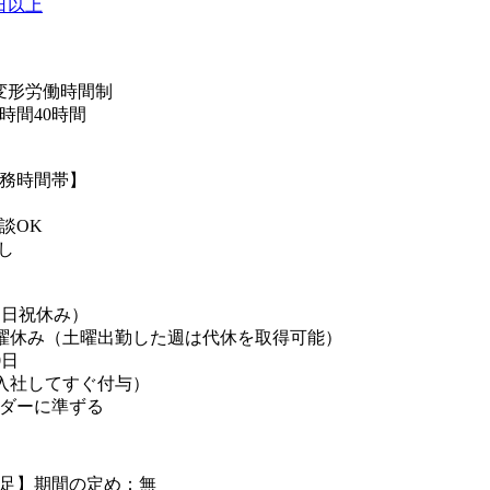
日以上
変形労働時間制
時間40時間
務時間帯】
談OK
し
（日祝休み）
土曜休み（土曜出勤した週は代休を取得可能）
0日
入社してすぐ付与）
ダーに準ずる
足】期間の定め：無