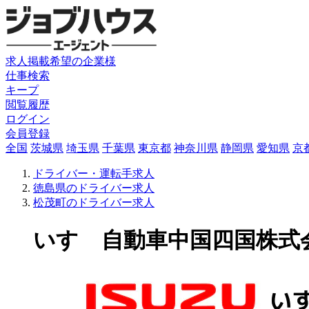
求人掲載希望の企業様
仕事検索
キープ
閲覧履歴
ログイン
会員登録
全国
茨城県
埼玉県
千葉県
東京都
神奈川県
静岡県
愛知県
京
ドライバー・運転手求人
徳島県のドライバー求人
松茂町のドライバー求人
いすゞ自動車中国四国株式会社