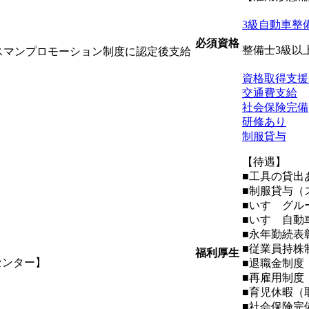
3級自動車整
必須資格
整備士3級以
ビスマンプロモーション制度に認定後支給
資格取得支援
交通費支給
社会保険完備
研修あり
制服貸与
【待遇】
■工具の貸出
■制服貸与（
■いすゞグル
■いすゞ自動
■永年勤続表
■従業員持株
福利厚生
センター】
■退職金制度
■再雇用制度
■育児休暇（
■社会保険完