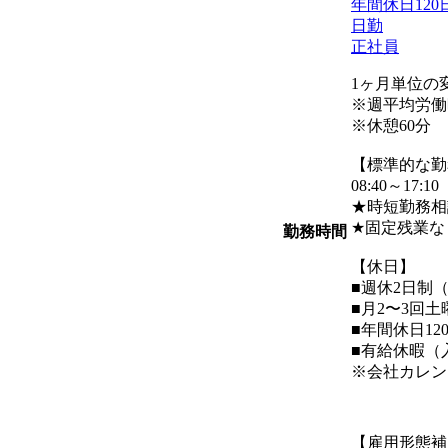
年間休日120
日勤
正社員
1ヶ月単位の
※週平均労働
※休憩60分
【標準的な勤
08:40～17:10
★時短勤務相
★固定残業な
勤務時間
【休日】
■週休2日制
■月2〜3回
■年間休日12
■有給休暇（
※会社カレン
【雇用形態補