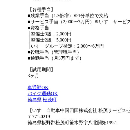
【各種手当】
■残業手当（1.3倍増）※1分単位で支給
■サービス手当（2,000〜3万円）※いすゞサー
■資格手当
│整備士3級：2,000円
│整備士2級：5,000円
│いすゞグループ検定：2,000〜6万円
■役職手当（管理職手当）
■通勤手当（月5万円まで）
【試用期間】
3ヶ月
車通勤OK
バイク通勤OK
徳島県
松茂町
【いすゞ自動車中国四国株式会社 松茂サービス
〒771-0219
徳島県板野郡松茂町笹木野字八北開拓199-1