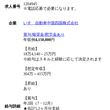
1204945
求人番号
※電話応募で必要になります。
いすゞ自動車中国四国株式会社
企業
賞与/報奨金/慰労金あり
年収例
4,150,000
円
【月給】
18万4,140～25万円
※給与はスキルと経験に応じて決定されます
【想定年収】
304万～415万円
【昇給】
あり
【賞与】
年2回（7・12月）
給与詳細
★合計5.2ヶ月分支給