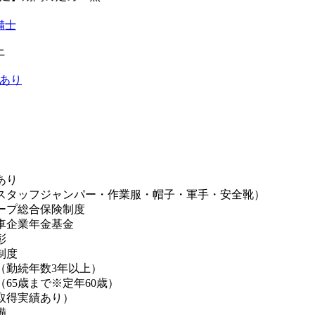
備士
上
あり
あり
スタッフジャンパー・作業服・帽子・軍手・安全靴）
ープ総合保険制度
車企業年金基金
彰
制度
（勤続年数3年以上）
（65歳まで※定年60歳）
取得実績あり）
備