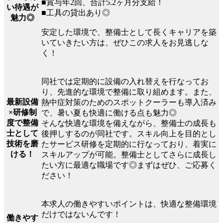
■賞与年2回、合計5.2ヶ月分支給！
い待遇が
■工具の貸出あり◎
魅力◎
安定した環境で、整備士として長くキャリアを築
いていきたい方は、ぜひこの求人をお見逃しな
く！
同社では定期的に設備の入れ替えを行なってお
り、先進的な環境で整備に取り組めます。また、
最新設備
熱中症対策のためのスポットクーラーも導入済み
×研修制
で、暑い夏も快適に働ける点も魅力◎
度で整備
そんな快適な環境を備えながら、整備士の成長も
士として
後押しするのが同社です。スキル向上を目的とし
技術を磨
たサービス研修を定期的に行なっており、着実に
ける！
スキルアップが可能。整備士としてさらに成長し
たい方に最適な職場です◎まずはぜひ、ご応募く
ださい！
本求人の働きやすいポイントは、快適な整備環境
だけではないんです！
働きやす