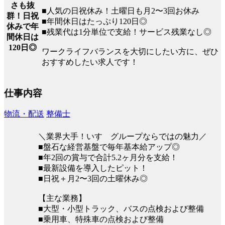
さも抜
■人気の日祝休み！土曜日も月2〜3回お休み
群！日祝
■年間休日はたっぷり120日◎
休みで年
■残業代は1分単位で支給！サービス残業なし◎
間休日は
120日◎
ワークライフバランスを大切にしたい方に、ぜひ
おすすめしたい求人です！
仕事内容
物流・配送
整備士
＼業界大手！いすゞグループならではの魅力／
■盤石な経営基盤で毎年基本給アップ◎
■年2回の賞与で合計5.2ヶ月分を支給！
■最新設備を導入したピット！
■日祝＋月2〜3回の土曜休み◎
【主な業務】
■大型・小型トラック、バスの点検および整備
■乗用車、特殊車の点検および整備