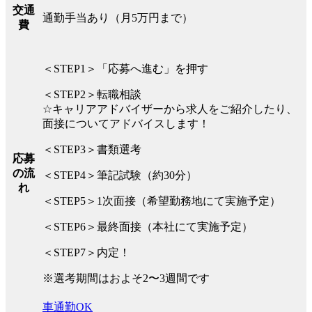
交通
通勤手当あり（月5万円まで）
費
＜STEP1＞「応募へ進む」を押す
＜STEP2＞転職相談
☆キャリアアドバイザーから求人をご紹介したり、
面接についてアドバイスします！
＜STEP3＞書類選考
応募
の流
＜STEP4＞筆記試験（約30分）
れ
＜STEP5＞1次面接（希望勤務地にて実施予定）
＜STEP6＞最終面接（本社にて実施予定）
＜STEP7＞内定！
※選考期間はおよそ2〜3週間です
車通勤OK