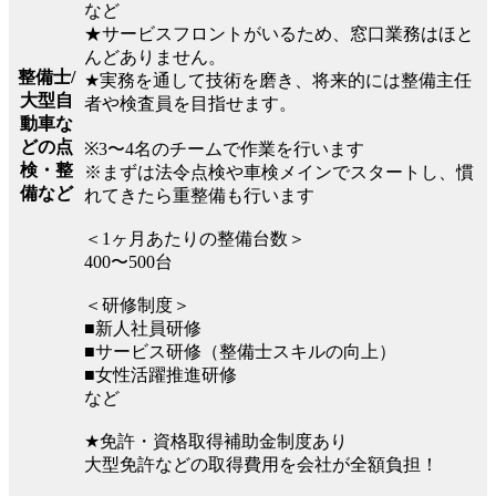
など
★サービスフロントがいるため、窓口業務はほと
んどありません。
整備士/
★実務を通して技術を磨き、将来的には整備主任
大型自
者や検査員を目指せます。
動車な
どの点
※3〜4名のチームで作業を行います
検・整
※まずは法令点検や車検メインでスタートし、慣
備など
れてきたら重整備も行います
＜1ヶ月あたりの整備台数＞
400〜500台
＜研修制度＞
■新人社員研修
■サービス研修（整備士スキルの向上）
■女性活躍推進研修
など
★免許・資格取得補助金制度あり
大型免許などの取得費用を会社が全額負担！