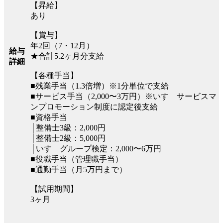
【昇給】
あり
【賞与】
年2回（7・12月）
給与
★合計5.2ヶ月分支給
詳細
【各種手当】
■残業手当（1.3倍増）※1分単位で支給
■サービス手当（2,000〜3万円）※いすゞサービスマ
ンプロモーション制度に認定後支給
■資格手当
│整備士3級：2,000円
│整備士2級：5,000円
│いすゞグループ検定：2,000〜6万円
■役職手当（管理職手当）
■通勤手当（月5万円まで）
【試用期間】
3ヶ月