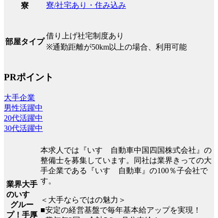
寮/社宅あり・住み込み
寮
借り上げ社宅制度あり
部屋タイプ
※通勤距離が50km以上の場合、利用可能
PRポイント
大手企業
男性活躍中
20代活躍中
30代活躍中
本求人では『いすゞ自動車中国四国株式会社』の
整備士を募集しています。同社は業界きっての大
手企業である『いすゞ自動車』の100％子会社で
す。
業界大手
のいすゞ
＜大手ならではの魅力＞
グルー
■安定の経営基盤で毎年基本給アップを実現！
プ！手厚