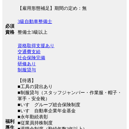
【雇用形態補足】期間の定め：無
3級自動車整備士
必須
整備士3級以上
資格
資格取得支援あり
交通費支給
社会保険完備
研修あり
制服貸与
【待遇】
■工具の貸出あり
■制服貸与（スタッフジャンパー・作業服・帽子・
軍手・安全靴）
■いすゞグループ総合保険制度
■いすゞ自動車企業年金基金
■永年勤続表彰
福利
■従業員持株制度
厚生
■退職金制度（勤続年数3年以上）