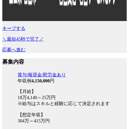
キープする
＼最短45秒で完了／
応募へ進む
募集内容
賞与/報奨金/慰労金あり
年収例
4,150,000
円
【月給】
18万4,140～25万円
※給与はスキルと経験に応じて決定されます
【想定年収】
304万～415万円