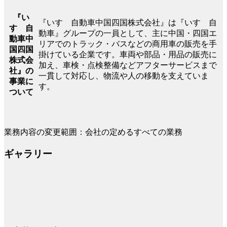
『い
『いすゞ自動車中国四国株式会社』は『いすゞ自
すゞ自
動車』グループの一員として、主に中国・四国エ
動車中
リアでのトラック・バスなどの商用車の販売を手
国四国
掛けている企業です。車両や部品・用品の販売に
株式会
加え、車検・点検整備などアフターサービスまで
社』の
一貫して対応し、物流や人の移動を支えていま
事業に
す。
ついて
業務内容の変更範囲：会社の定めるすべての業務
ギャラリー