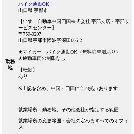
バイク通勤OK
山口県 宇部市
【いすゞ自動車中国四国株式会社 宇部支店・宇部サ
ービスセンター】
〒759-0207
山口県宇部市際波字深田665-2
★マイカー・バイク通勤OK（無料駐車場あり）
★通勤車両の制限なし
勤務
地
【転勤】
あり
※上記を含め、中国・四国に全23拠点あります
就業場所：勤務地、その他会社が指定する範囲
就業場所の変更範囲：会社の定めるすべてのオフィ
ス