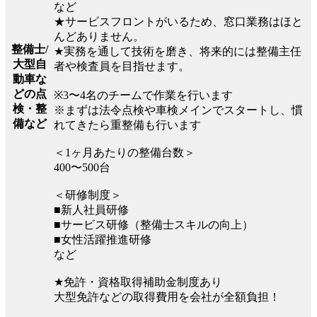
など
★サービスフロントがいるため、窓口業務はほと
んどありません。
整備士/
★実務を通して技術を磨き、将来的には整備主任
大型自
者や検査員を目指せます。
動車な
どの点
※3〜4名のチームで作業を行います
検・整
※まずは法令点検や車検メインでスタートし、慣
備など
れてきたら重整備も行います
＜1ヶ月あたりの整備台数＞
400〜500台
＜研修制度＞
■新人社員研修
■サービス研修（整備士スキルの向上）
■女性活躍推進研修
など
★免許・資格取得補助金制度あり
大型免許などの取得費用を会社が全額負担！