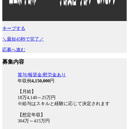
キープする
＼最短45秒で完了／
応募へ進む
募集内容
賞与/報奨金/慰労金あり
年収例
4,150,000
円
【月給】
18万4,140～25万円
※給与はスキルと経験に応じて決定されます
【想定年収】
304万～415万円