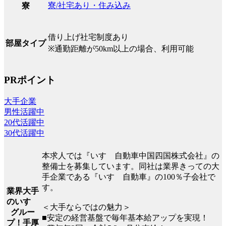
寮/社宅あり・住み込み
寮
借り上げ社宅制度あり
部屋タイプ
※通勤距離が50km以上の場合、利用可能
PRポイント
大手企業
男性活躍中
20代活躍中
30代活躍中
本求人では『いすゞ自動車中国四国株式会社』の
整備士を募集しています。同社は業界きっての大
手企業である『いすゞ自動車』の100％子会社で
す。
業界大手
のいすゞ
＜大手ならではの魅力＞
グルー
■安定の経営基盤で毎年基本給アップを実現！
プ！手厚