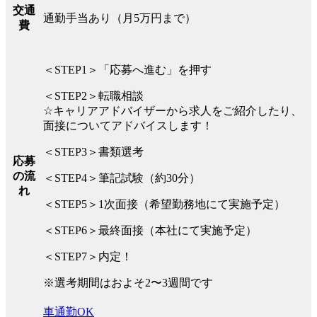
交通
通勤手当あり（月5万円まで）
費
＜STEP1＞「応募へ進む」を押す
＜STEP2＞転職相談
☆キャリアアドバイザーから求人をご紹介したり、
面接についてアドバイスします！
＜STEP3＞書類選考
応募
の流
＜STEP4＞筆記試験（約30分）
れ
＜STEP5＞1次面接（希望勤務地にて実施予定）
＜STEP6＞最終面接（本社にて実施予定）
＜STEP7＞内定！
※選考期間はおよそ2〜3週間です
車通勤OK