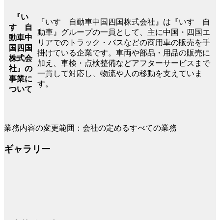
『い
『いすゞ自動車中国四国株式会社』は『いすゞ自
すゞ自
動車』グループの一員として、主に中国・四国エ
動車中
リアでのトラック・バスなどの商用車の販売を手
国四国
掛けている企業です。車両や部品・用品の販売に
株式会
加え、車検・点検整備などアフターサービスまで
社』の
一貫して対応し、物流や人の移動を支えていま
事業に
す。
ついて
業務内容の変更範囲：会社の定めるすべての業務
ギャラリー