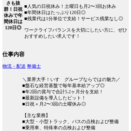
さも抜
■人気の日祝休み！土曜日も月2〜3回お休み
群！日祝
■年間休日はたっぷり120日◎
休みで年
■残業代は1分単位で支給！サービス残業なし◎
間休日は
120日◎
ワークライフバランスを大切にしたい方に、ぜひ
おすすめしたい求人です！
仕事内容
物流・配送
整備士
＼業界大手！いすゞグループならではの魅力／
■盤石な経営基盤で毎年基本給アップ◎
■年2回の賞与で合計5.2ヶ月分を支給！
■最新設備を導入したピット！
■日祝＋月2〜3回の土曜休み◎
【主な業務】
■大型・小型トラック、バスの点検および整備
■乗用車、特殊車の点検および整備