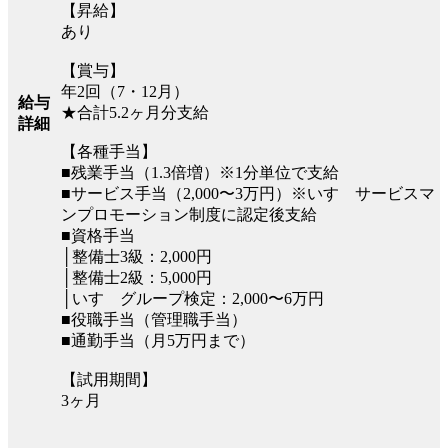
【昇給】
あり
【賞与】
年2回（7・12月）
給与
★合計5.2ヶ月分支給
詳細
【各種手当】
■残業手当（1.3倍増）※1分単位で支給
■サービス手当（2,000〜3万円）※いすゞサービスマ
ンプロモーション制度に認定後支給
■資格手当
│整備士3級：2,000円
│整備士2級：5,000円
│いすゞグループ検定：2,000〜6万円
■役職手当（管理職手当）
■通勤手当（月5万円まで）
【試用期間】
3ヶ月