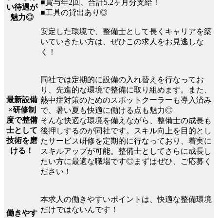
■賞与年2回、合計5.2ヶ月分支給！
い待遇が
■工具の貸出あり◎
魅力◎
安定した環境で、整備士として長くキャリアを築
いていきたい方は、ぜひこの求人をお見逃しな
く！
同社では定期的に設備の入れ替えを行なってお
り、先進的な環境で整備に取り組めます。また、
最新設備
熱中症対策のためのスポットクーラーも導入済み
×研修制
で、暑い夏も快適に働ける点も魅力◎
度で整備
そんな快適な環境を備えながら、整備士の成長も
士として
後押しするのが同社です。スキル向上を目的とし
技術を磨
たサービス研修を定期的に行なっており、着実に
ける！
スキルアップが可能。整備士としてさらに成長し
たい方に最適な職場です◎まずはぜひ、ご応募く
ださい！
本求人の働きやすいポイントは、快適な整備環境
だけではないんです！
働きやす