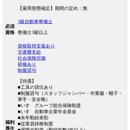
【雇用形態補足】期間の定め：無
3級自動車整備士
必須
整備士3級以上
資格
資格取得支援あり
交通費支給
社会保険完備
研修あり
制服貸与
【待遇】
■工具の貸出あり
■制服貸与（スタッフジャンパー・作業服・帽子・
軍手・安全靴）
■いすゞグループ総合保険制度
■いすゞ自動車企業年金基金
■永年勤続表彰
福利
■従業員持株制度
厚生
■退職金制度（勤続年数3年以上）