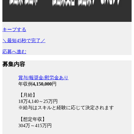
キープする
＼最短45秒で完了／
応募へ進む
募集内容
賞与/報奨金/慰労金あり
年収例
4,150,000
円
【月給】
18万4,140～25万円
※給与はスキルと経験に応じて決定されます
【想定年収】
304万～415万円