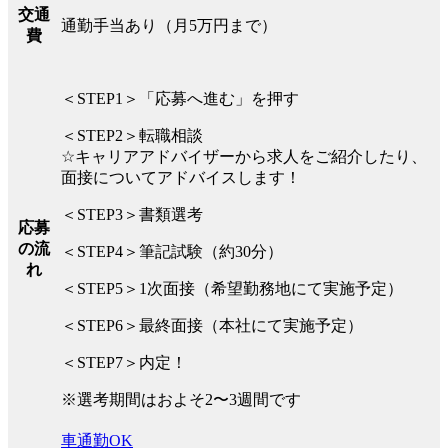
交通
通勤手当あり（月5万円まで）
費
＜STEP1＞「応募へ進む」を押す
＜STEP2＞転職相談
☆キャリアアドバイザーから求人をご紹介したり、
面接についてアドバイスします！
＜STEP3＞書類選考
応募
の流
＜STEP4＞筆記試験（約30分）
れ
＜STEP5＞1次面接（希望勤務地にて実施予定）
＜STEP6＞最終面接（本社にて実施予定）
＜STEP7＞内定！
※選考期間はおよそ2〜3週間です
車通勤OK