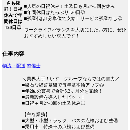
さも抜
■人気の日祝休み！土曜日も月2〜3回お休み
群！日祝
■年間休日はたっぷり120日◎
休みで年
■残業代は1分単位で支給！サービス残業なし◎
間休日は
120日◎
ワークライフバランスを大切にしたい方に、ぜひ
おすすめしたい求人です！
仕事内容
物流・配送
整備士
＼業界大手！いすゞグループならではの魅力／
■盤石な経営基盤で毎年基本給アップ◎
■年2回の賞与で合計5.2ヶ月分を支給！
■最新設備を導入したピット！
■日祝＋月2〜3回の土曜休み◎
【主な業務】
■大型・小型トラック、バスの点検および整備
■乗用車、特殊車の点検および整備