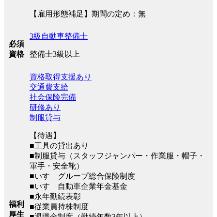
【雇用形態補足】期間の定め：無
3級自動車整備士
必須
整備士3級以上
資格
資格取得支援あり
交通費支給
社会保険完備
研修あり
制服貸与
【待遇】
■工具の貸出あり
■制服貸与（スタッフジャンパー・作業服・帽子・
軍手・安全靴）
■いすゞグループ総合保険制度
■いすゞ自動車企業年金基金
■永年勤続表彰
福利
■従業員持株制度
厚生
■退職金制度（勤続年数3年以上）