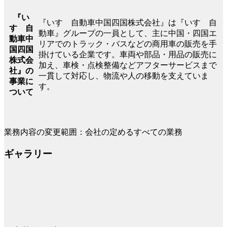
『い
『いすゞ自動車中国四国株式会社』は『いすゞ自
すゞ自
動車』グループの一員として、主に中国・四国エ
動車中
リアでのトラック・バスなどの商用車の販売を手
国四国
掛けている企業です。車両や部品・用品の販売に
株式会
加え、車検・点検整備などアフターサービスまで
社』の
一貫して対応し、物流や人の移動を支えていま
事業に
す。
ついて
業務内容の変更範囲：会社の定めるすべての業務
ギャラリー