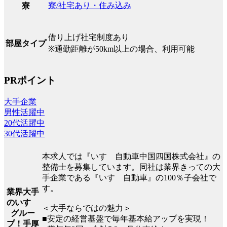
寮/社宅あり・住み込み
寮
借り上げ社宅制度あり
部屋タイプ
※通勤距離が50km以上の場合、利用可能
PRポイント
大手企業
男性活躍中
20代活躍中
30代活躍中
本求人では『いすゞ自動車中国四国株式会社』の
整備士を募集しています。同社は業界きっての大
手企業である『いすゞ自動車』の100％子会社で
す。
業界大手
のいすゞ
＜大手ならではの魅力＞
グルー
■安定の経営基盤で毎年基本給アップを実現！
プ！手厚