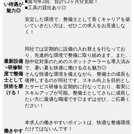
■賞与年2回、合計5.2ヶ月分支給！
い待遇が
■工具の貸出あり◎
魅力◎
安定した環境で、整備士として長くキャリアを築
いていきたい方は、ぜひこの求人をお見逃しな
く！
同社では定期的に設備の入れ替えを行なってお
り、先進的な環境で整備に取り組めます。また、
最新設備
熱中症対策のためのスポットクーラーも導入済み
×研修制
で、暑い夏も快適に働ける点も魅力◎
度で整備
そんな快適な環境を備えながら、整備士の成長も
士として
後押しするのが同社です。スキル向上を目的とし
技術を磨
たサービス研修を定期的に行なっており、着実に
ける！
スキルアップが可能。整備士としてさらに成長し
たい方に最適な職場です◎まずはぜひ、ご応募く
ださい！
本求人の働きやすいポイントは、快適な整備環境
だけではないんです！
働きやす