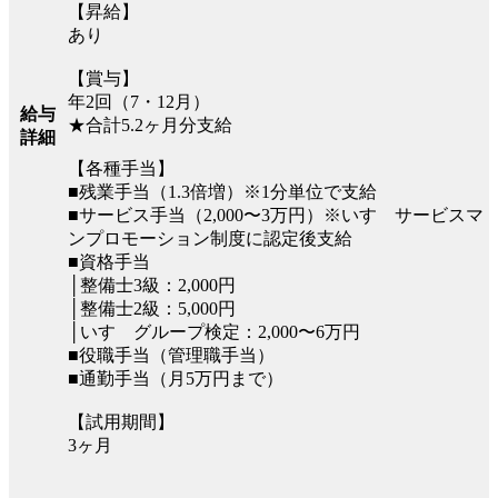
【昇給】
あり
【賞与】
年2回（7・12月）
給与
★合計5.2ヶ月分支給
詳細
【各種手当】
■残業手当（1.3倍増）※1分単位で支給
■サービス手当（2,000〜3万円）※いすゞサービスマ
ンプロモーション制度に認定後支給
■資格手当
│整備士3級：2,000円
│整備士2級：5,000円
│いすゞグループ検定：2,000〜6万円
■役職手当（管理職手当）
■通勤手当（月5万円まで）
【試用期間】
3ヶ月