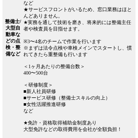
など
★サービスフロントがいるため、窓口業務はほと
んどありません。
整備士/
★実務を通して技術を磨き、将来的には整備主任
大型自
者や検査員を目指せます。
動車な
どの点
※3〜4名のチームで作業を行います
検・整
※まずは法令点検や車検メインでスタートし、慣
備など
れてきたら重整備も行います
＜1ヶ月あたりの整備台数＞
400〜500台
＜研修制度＞
■新人社員研修
■サービス研修（整備士スキルの向上）
■女性活躍推進研修
など
★免許・資格取得補助金制度あり
大型免許などの取得費用を会社が全額負担！