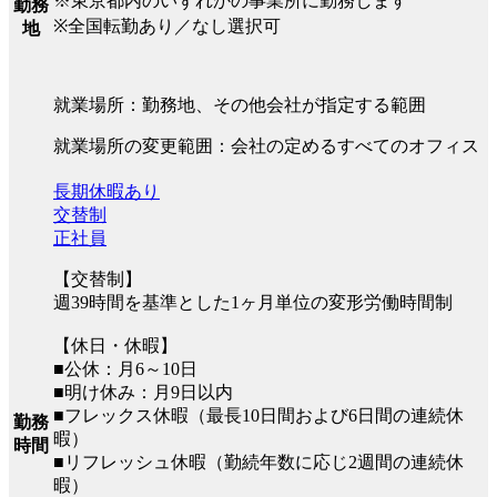
※東京都内のいずれかの事業所に勤務します
勤務
※全国転勤あり／なし選択可
地
就業場所：勤務地、その他会社が指定する範囲
就業場所の変更範囲：会社の定めるすべてのオフィス
長期休暇あり
交替制
正社員
【交替制】
週39時間を基準とした1ヶ月単位の変形労働時間制
【休日・休暇】
■公休：月6～10日
■明け休み：月9日以内
■フレックス休暇（最長10日間および6日間の連続休
勤務
暇）
時間
■リフレッシュ休暇（勤続年数に応じ2週間の連続休
暇）