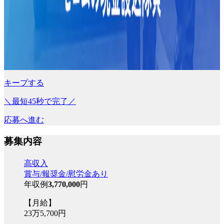
キープする
＼最短45秒で完了／
応募へ進む
募集内容
高収入
賞与/報奨金/慰労金あり
年収例
3,770,000
円
【月給】
23万5,700円