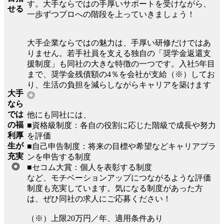
す。大手ならではの手厚いサポートを受けながら、
せる
一歩ずつプロへの階段を上っていきましょう！
大手企業ならではの魅力は、手厚い研修だけではあ
りません。若手社員を支える独自の「奨学金返還支
援制度」も同社の大きな特徴の一つです。入社5年目
まで、奨学金残債額の4％を会社が支給（※）してお
り、生活の負担を減らしながらキャリアを築けます
大手
◎
なら
では
他にも同社には、
の福
■資格級制度：各自の役割に応じた階級で成長や努力
利厚
を評価
生が
■自己申告制度：将来の目標や希望などキャリアプラ
充実
ンを申告する制度
◎
■セコム大賞：個人を表彰する制度
など、モチベーションアップにつながるような評価
制度も充実しています。気になる制度があった方
は、ぜひ同社の求人にご応募ください！
（※）上限20万円／年、適用条件あり