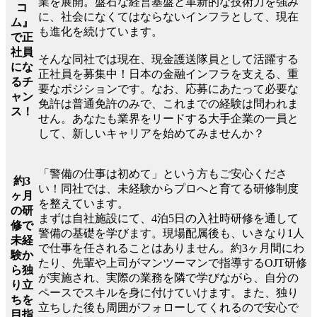
業を展開。盤石な経営基盤と革新的な技術力を強み
コ
に、社会になくてはならないインフラとして、現在
ム』
も進化を続けています。
で正
社員
そんな同社では現在、現金護送隊員として活躍する
にな
正社員を募集中！日本の金融インフラを支える、重
るチ
要なポジションです。なお、応募にあたって必要な
ャン
免許は普通免許のみで、これまでの経験は問われま
ス！
せん。あなたも業界をリードする大手企業の一員と
して、新しいキャリアを始めてみませんか？
「警備の仕事は初めて」という方もご安心くださ
約3
い！同社では、未経験からプロへと育てる研修制度
ヶ月
を整えています。
の研
まずは自社施設にて、4泊5日の入社時研修を通して
修で
警備の基礎を学びます。現場配属後も、いきなり1人
未経
で仕事を任されることはありません。約3ヶ月間にわ
験か
たり、先輩や上司がマンツーマンで指導するOJT研修
ら独
が実施され、実際の業務を隣で学びながら、自分の
り立
ペースでスキルを身に付けていけます。また、独り
ちを
立ちした後も周囲がフォローしてくれるので安心で
目指