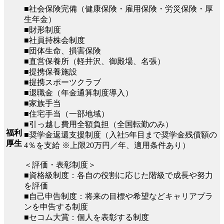
■社会保険完備（健康保険・雇用保険・労災保険・厚
生年金）
■財形制度
■社員持株会制度
■団体生命、損害保険
■直営保養所（軽井沢、御殿場、名張）
■提携保養施設
■提携スポーツクラブ
■退職金（年金通算制度導入）
■家族手当
■住宅手当（一部地域）
■引っ越し費用全額負担（全国転勤のみ）
福利
■奨学金返還支援制度（入社5年目まで奨学金残債額の
厚生
4％を支給 ※上限20万円／年、適用条件あり）
＜評価・表彰制度＞
■資格級制度：各自の役割に応じた階級で成長や努力
を評価
■自己申告制度：将来の目標や希望などキャリアプラ
ンを申告する制度
■セコム大賞：個人を表彰する制度