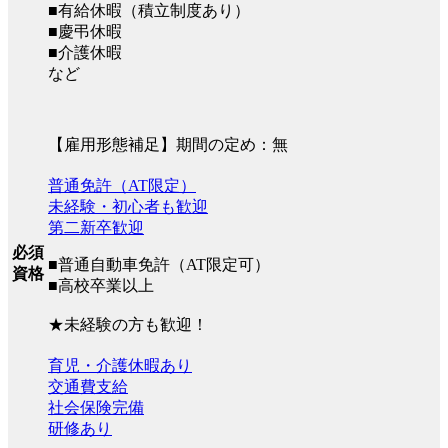
■有給休暇（積立制度あり）
■慶弔休暇
■介護休暇
など
【雇用形態補足】期間の定め：無
普通免許（AT限定）
未経験・初心者も歓迎
第二新卒歓迎
必須
■普通自動車免許（AT限定可）
資格
■高校卒業以上
★未経験の方も歓迎！
育児・介護休暇あり
交通費支給
社会保険完備
研修あり