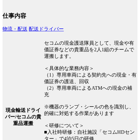
仕事内容
物流・配送
配送ドライバー
セコムの現金護送隊員として、現金や有
価証券などの貴重品を2人1組のチームで
運搬します。
＜具体的な業務内容＞
（1）専用車両による契約先への現金・有
価証券の護送、回収
（2）専用車両によるATMへの現金の補
充
※機器のランプ・シールの色を識別し、
現金輸送ドライ
的確に対処する作業があります
バー/セコムの貴
重品運搬
＜研修について＞
■入社時研修：自社施設「セコムHDセン
ター」で4泊5日の研修