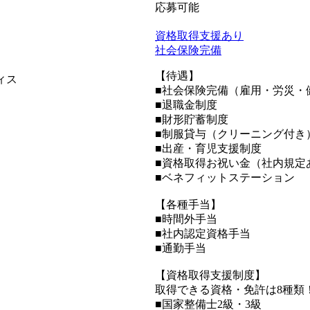
応募可能
資格取得支援あり
社会保険完備
【待遇】
ィス
■社会保険完備（雇用・労災・
■退職金制度
■財形貯蓄制度
■制服貸与（クリーニング付き
■出産・育児支援制度
■資格取得お祝い金（社内規定
■ベネフィットステーション
【各種手当】
■時間外手当
■社内認定資格手当
■通勤手当
【資格取得支援制度】
取得できる資格・免許は8種類
■国家整備士2級・3級