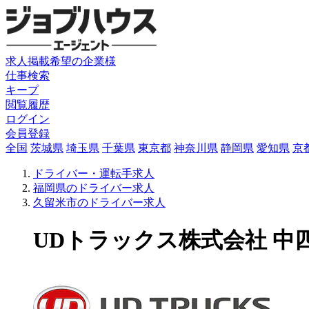
求人掲載希望の企業様
仕事検索
キープ
閲覧履歴
ログイン
会員登録
全国
茨城県
埼玉県
千葉県
東京都
神奈川県
静岡県
愛知県
京
ドライバー・運転手求人
福岡県のドライバー求人
久留米市のドライバー求人
UDトラックス株式会社 中四