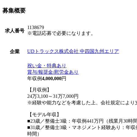
募集概要
1138679
求人番号
※電話応募で必要になります。
UDトラックス株式会社 中四国九州エリア
企業
祝い金・特典あり
賞与/報奨金/慰労金あり
年収例
4,000,000
円
【月収例】
24万3,100～31万7,000円
※経験や能力などを考慮した上、会社規定により
【モデル年収】
■23歳／整備士3級：年収例441万円（残業月30時
■31歳／整備士3級・マネジメント経験あり：年収例
時間）