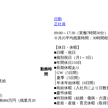
日勤
正社員
09:00～17:30（実働7時間30分
※月の平均残業時間：30時間
【休日・休暇】
■日曜・祝日
■個別祝日（月1～3日）
■年間休日110日
■長期休暇あり
勤務時
│GW（5日間）
間
│夏季（5日間）
支給
│年末年始休暇（6日間）
■有給休暇（入社月により日数変
■慶弔休暇
間）
■特別休暇（結婚・傷病・介護
484万円（残業月20
■産前・産後・育児休暇（取得