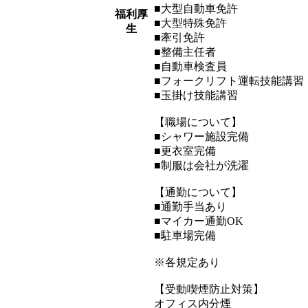
■大型自動車免許
福利厚
■大型特殊免許
生
■牽引免許
■整備主任者
■自動車検査員
■フォークリフト運転技能講習
■玉掛け技能講習
【職場について】
■シャワー施設完備
■更衣室完備
■制服は会社が洗濯
【通勤について】
■通勤手当あり
■マイカー通勤OK
■駐車場完備
※各規定あり
【受動喫煙防止対策】
オフィス内分煙