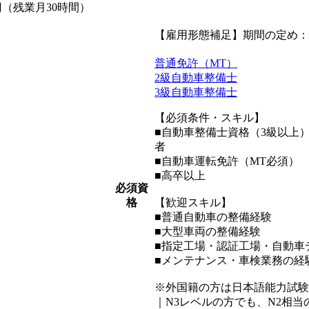
円（残業月30時間）
【雇用形態補足】期間の定め
普通免許（MT）
2級自動車整備士
3級自動車整備士
【必須条件・スキル】
■自動車整備士資格（3級以上
者
■自動車運転免許（MT必須）
■高卒以上
必須資
格
【歓迎スキル】
■普通自動車の整備経験
■大型車両の整備経験
■指定工場・認証工場・自動車
■メンテナンス・車検業務の経
※外国籍の方は日本語能力試験
｜N3レベルの方でも、N2相