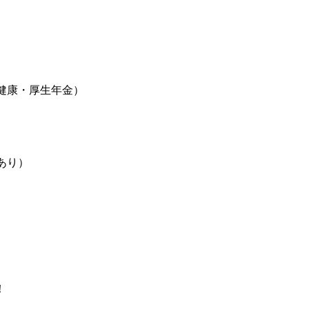
健康・厚生年金）
）
あり）
！