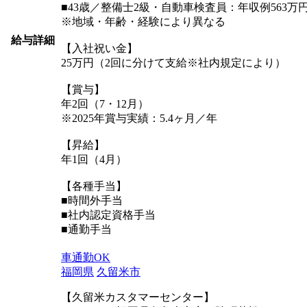
■43歳／整備士2級・自動車検査員：年収例563万
※地域・年齢・経験により異なる
給与詳細
【入社祝い金】
25万円（2回に分けて支給※社内規定により）
【賞与】
年2回（7・12月）
※2025年賞与実績：5.4ヶ月／年
【昇給】
年1回（4月）
【各種手当】
■時間外手当
■社内認定資格手当
■通勤手当
車通勤OK
福岡県
久留米市
【久留米カスタマーセンター】