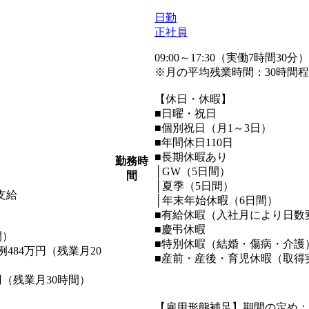
日勤
正社員
09:00～17:30（実働7時間30分
※月の平均残業時間：30時間
【休日・休暇】
■日曜・祝日
■個別祝日（月1～3日）
■年間休日110日
■長期休暇あり
勤務時
│GW（5日間）
間
│夏季（5日間）
支給
│年末年始休暇（6日間）
■有給休暇（入社月により日数変
■慶弔休暇
間）
■特別休暇（結婚・傷病・介護
484万円（残業月20
■産前・産後・育児休暇（取得
円（残業月30時間）
【雇用形態補足】期間の定め