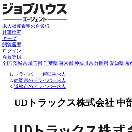
求人掲載希望の企業様
仕事検索
キープ
閲覧履歴
ログイン
会員登録
全国
茨城県
埼玉県
千葉県
東京都
神奈川県
静岡県
愛知県
京
ドライバー・運転手求人
静岡県のドライバー求人
浜松市のドライバー求人
UDトラックス株式会社 中部