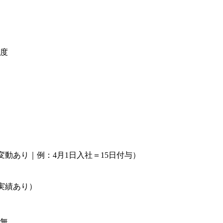
）
程度
動あり｜例：4月1日入社＝15日付与）
）
実績あり）
：無