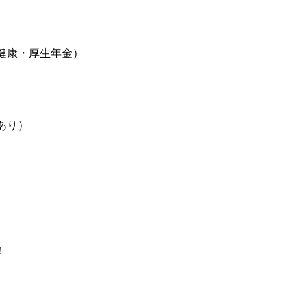
健康・厚生年金）
）
あり）
！