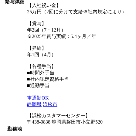
給与詳細
【入社祝い金】
25万円（2回に分けて支給※社内規定により）
【賞与】
年2回（7・12月）
※2025年賞与実績：5.4ヶ月／年
【昇給】
年1回（4月）
【各種手当】
■時間外手当
■社内認定資格手当
■通勤手当
車通勤OK
静岡県
浜松市
【浜松カスタマーセンター】
〒438-0838 静岡県磐田市小立野520
勤務地