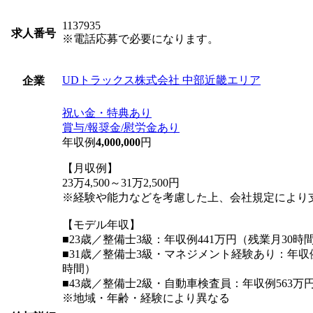
1137935
求人番号
※電話応募で必要になります。
UDトラックス株式会社 中部近畿エリア
企業
祝い金・特典あり
賞与/報奨金/慰労金あり
年収例
4,000,000
円
【月収例】
23万4,500～31万2,500円
※経験や能力などを考慮した上、会社規定により
【モデル年収】
■23歳／整備士3級：年収例441万円（残業月30時
■31歳／整備士3級・マネジメント経験あり：年収例
時間）
■43歳／整備士2級・自動車検査員：年収例563万
※地域・年齢・経験により異なる