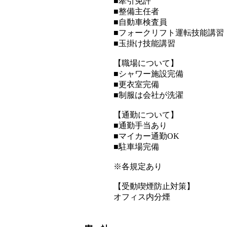
■牽引免許
■整備主任者
■自動車検査員
■フォークリフト運転技能講習
■玉掛け技能講習
【職場について】
■シャワー施設完備
■更衣室完備
■制服は会社が洗濯
【通勤について】
■通勤手当あり
■マイカー通勤OK
■駐車場完備
※各規定あり
【受動喫煙防止対策】
オフィス内分煙