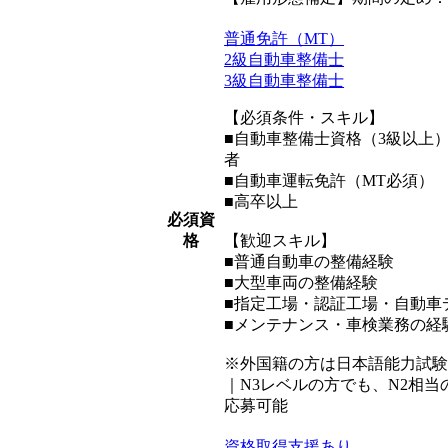
普通免許（MT）
2級自動車整備士
3級自動車整備士
【必須条件・スキル】
■自動車整備士資格（3級以上
者
■自動車運転免許（MT必須）
■高卒以上
必須資
格
【歓迎スキル】
■普通自動車の整備経験
■大型車両の整備経験
■指定工場・認証工場・自動車
■メンテナンス・車検業務の経
※外国籍の方は日本語能力試験
｜N3レベルの方でも、N2相
応募可能
資格取得支援あり