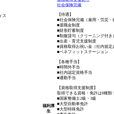
社会保険完備
【待遇】
ィス
■社会保険完備（雇用・労災・
■退職金制度
■財形貯蓄制度
■制服貸与（クリーニング付き
■出産・育児支援制度
■資格取得お祝い金（社内規定
■ベネフィットステーション
【各種手当】
■時間外手当
■社内認定資格手当
■通勤手当
【資格取得支援制度】
取得できる資格・免許は8種類
■国家整備士2級・3級
■大型自動車免許
福利厚
■大型特殊免許
生