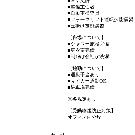
■牽引免許
■整備主任者
■自動車検査員
■フォークリフト運転技能講習
■玉掛け技能講習
【職場について】
■シャワー施設完備
■更衣室完備
■制服は会社が洗濯
【通勤について】
■通勤手当あり
■マイカー通勤OK
■駐車場完備
※各規定あり
【受動喫煙防止対策】
オフィス内分煙