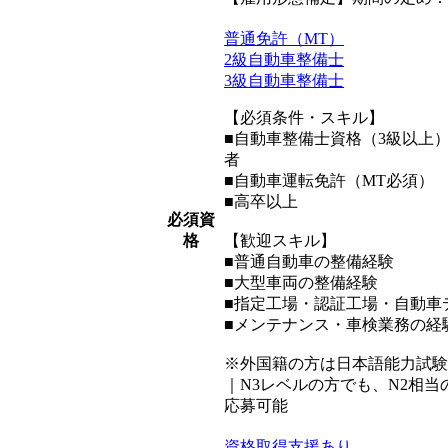
普通免許（MT）
2級自動車整備士
3級自動車整備士
【必須条件・スキル】
■自動車整備士資格（3級以上
者
■自動車運転免許（MT必須）
■高卒以上
必須資
格
【歓迎スキル】
■普通自動車の整備経験
■大型車両の整備経験
■指定工場・認証工場・自動車
■メンテナンス・車検業務の経
※外国籍の方は日本語能力試験
｜N3レベルの方でも、N2相
応募可能
資格取得支援あり