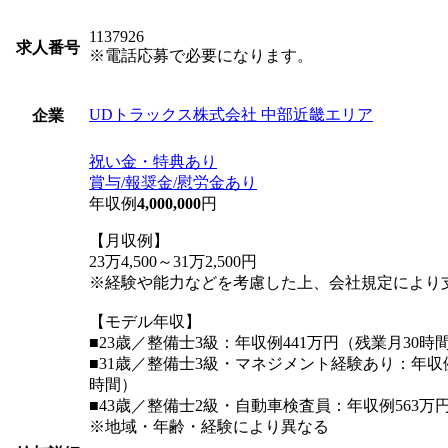
1137926
求人番号
※電話応募で必要になります。
UDトラックス株式会社 中部近畿エリア
企業
祝い金・特典あり
賞与/報奨金/慰労金あり
年収例
4,000,000
円
【月収例】
23万4,500～31万2,500円
※経験や能力などを考慮した上、会社規定により
【モデル年収】
■23歳／整備士3級：年収例441万円（残業月30時
■31歳／整備士3級・マネジメント経験あり：年収例
時間）
■43歳／整備士2級・自動車検査員：年収例563万
※地域・年齢・経験により異なる