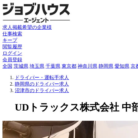
求人掲載希望の企業様
仕事検索
キープ
閲覧履歴
ログイン
会員登録
全国
茨城県
埼玉県
千葉県
東京都
神奈川県
静岡県
愛知県
京
ドライバー・運転手求人
静岡県のドライバー求人
沼津市のドライバー求人
UDトラックス株式会社 中部