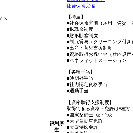
社会保険完備
【待遇】
ィス
■社会保険完備（雇用・労災・
■退職金制度
■財形貯蓄制度
■制服貸与（クリーニング付き
■出産・育児支援制度
■資格取得お祝い金（社内規定
■ベネフィットステーション
【各種手当】
■時間外手当
■社内認定資格手当
■通勤手当
【資格取得支援制度】
取得できる資格・免許は8種類
■国家整備士2級・3級
■大型自動車免許
福利厚
■大型特殊免許
生