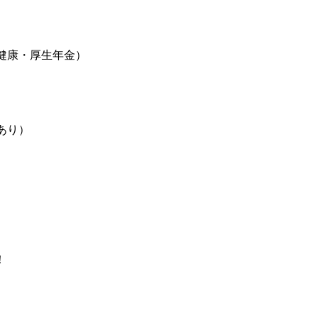
健康・厚生年金）
）
あり）
！