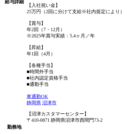
給与詳細
【入社祝い金】
25万円（2回に分けて支給※社内規定により）
【賞与】
年2回（7・12月）
※2025年賞与実績：5.4ヶ月／年
【昇給】
年1回（4月）
【各種手当】
■時間外手当
■社内認定資格手当
■通勤手当
車通勤OK
静岡県
沼津市
【沼津カスタマーセンター】
〒410-0871 静岡県沼津市西間門73-2
勤務地