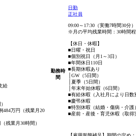
日勤
正社員
09:00～17:30（実働7時間30分
※月の平均残業時間：30時間
【休日・休暇】
■日曜・祝日
■個別祝日（月1～3日）
■年間休日110日
■長期休暇あり
勤務時
│GW（5日間）
間
│夏季（5日間）
支給
│年末年始休暇（6日間）
■有給休暇（入社月により日数変
■慶弔休暇
間）
■特別休暇（結婚・傷病・介護
484万円（残業月20
■産前・産後・育児休暇（取得
円（残業月30時間）
【雇用形態補足】期間の定め