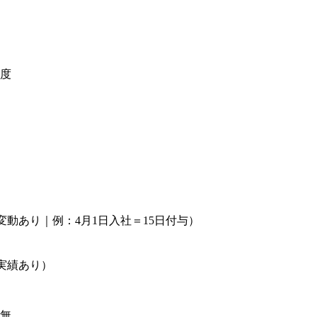
）
程度
動あり｜例：4月1日入社＝15日付与）
）
実績あり）
：無