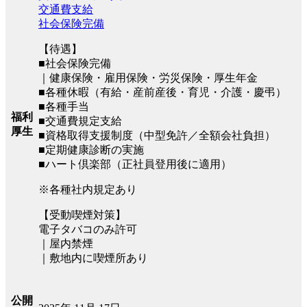
交通費支給
社会保険完備
【待遇】
■社会保険完備
｜健康保険・雇用保険・労災保険・厚生年金
■各種休暇（有給・産前産後・育児・介護・慶弔）
■各種手当
福利
■交通費規定支給
厚生
■資格取得支援制度（中型免許／全額会社負担）
■定期健康診断の実施
■ハート倶楽部（正社員登用後に適用）
※各種社内規定あり
【受動喫煙対策】
電子タバコのみ許可
｜屋内禁煙
｜敷地内に喫煙所あり
公開