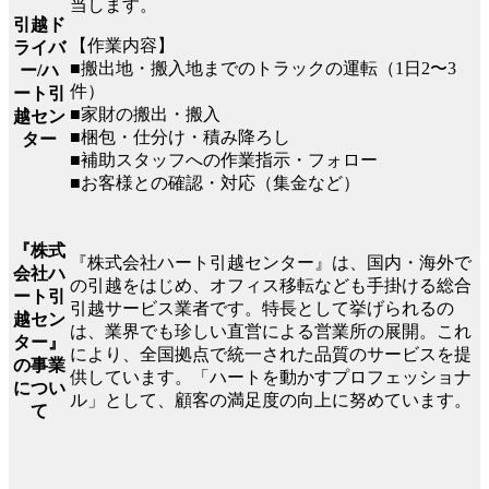
当します。
引越ド
【作業内容】
ライバ
■搬出地・搬入地までのトラックの運転（1日2〜3
ー/ハ
件）
ート引
■家財の搬出・搬入
越セン
■梱包・仕分け・積み降ろし
ター
■補助スタッフへの作業指示・フォロー
■お客様との確認・対応（集金など）
『株式
『株式会社ハート引越センター』は、国内・海外で
会社ハ
の引越をはじめ、オフィス移転なども手掛ける総合
ート引
引越サービス業者です。特長として挙げられるの
越セン
は、業界でも珍しい直営による営業所の展開。これ
ター』
により、全国拠点で統一された品質のサービスを提
の事業
供しています。「ハートを動かすプロフェッショナ
につい
ル」として、顧客の満足度の向上に努めています。
て