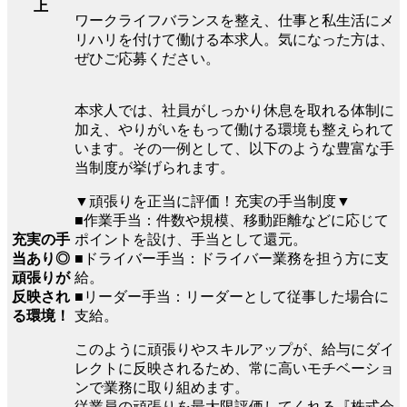
上
ワークライフバランスを整え、仕事と私生活にメ
リハリを付けて働ける本求人。気になった方は、
ぜひご応募ください。
本求人では、社員がしっかり休息を取れる体制に
加え、やりがいをもって働ける環境も整えられて
います。その一例として、以下のような豊富な手
当制度が挙げられます。
▼頑張りを正当に評価！充実の手当制度▼
■作業手当：件数や規模、移動距離などに応じて
充実の手
ポイントを設け、手当として還元。
当あり◎
■ドライバー手当：ドライバー業務を担う方に支
頑張りが
給。
反映され
■リーダー手当：リーダーとして従事した場合に
る環境！
支給。
このように頑張りやスキルアップが、給与にダイ
レクトに反映されるため、常に高いモチベーショ
ンで業務に取り組めます。
従業員の頑張りを最大限評価してくれる『株式会