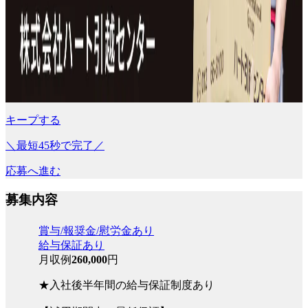
キープする
＼最短45秒で完了／
応募へ進む
募集内容
賞与/報奨金/慰労金あり
給与保証あり
月収例
260,000
円
★入社後半年間の給与保証制度あり