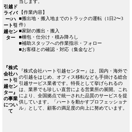
当します。
引越ド
【作業内容】
ライバ
■搬出地・搬入地までのトラックの運転（1日2〜3
ー/ハ
件）
ート引
■家財の搬出・搬入
越セン
■梱包・仕分け・積み降ろし
ター
■補助スタッフへの作業指示・フォロー
■お客様との確認・対応（集金など）
『株式
『株式会社ハート引越センター』は、国内・海外で
会社ハ
の引越をはじめ、オフィス移転なども手掛ける総合
ート引
引越サービス業者です。特長として挙げられるの
越セン
は、業界でも珍しい直営による営業所の展開。これ
ター』
により、全国拠点で統一された品質のサービスを提
の事業
供しています。「ハートを動かすプロフェッショナ
につい
ル」として、顧客の満足度の向上に努めています。
て