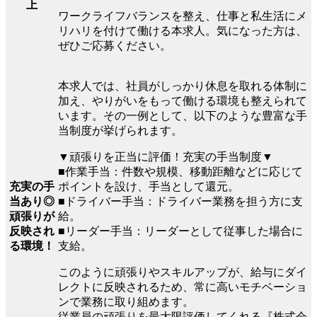
上
ワークライフバランスを整え、仕事と私生活にメ
リハリを付けて働ける本求人。気になった方は、
ぜひご応募ください。
本求人では、社員がしっかり休息を取れる体制に
加え、やりがいをもって働ける環境も整えられて
います。その一例として、以下のような豊富な手
当制度が挙げられます。
▼頑張りを正当に評価！充実の手当制度▼
■作業手当：件数や規模、移動距離などに応じて
充実の手
ポイントを設け、手当として還元。
当あり◎
■ドライバー手当：ドライバー業務を担う方に支
頑張りが
給。
反映され
■リーダー手当：リーダーとして従事した場合に
る環境！
支給。
このように頑張りやスキルアップが、給与にダイ
レクトに反映されるため、常に高いモチベーショ
ンで業務に取り組めます。
従業員の頑張りを最大限評価してくれる『株式会