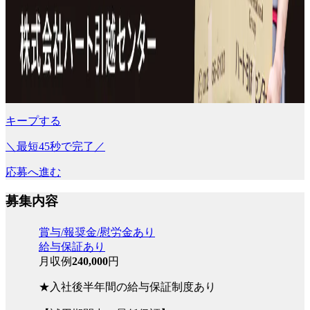
キープする
＼最短45秒で完了／
応募へ進む
募集内容
賞与/報奨金/慰労金あり
給与保証あり
月収例
240,000
円
★入社後半年間の給与保証制度あり