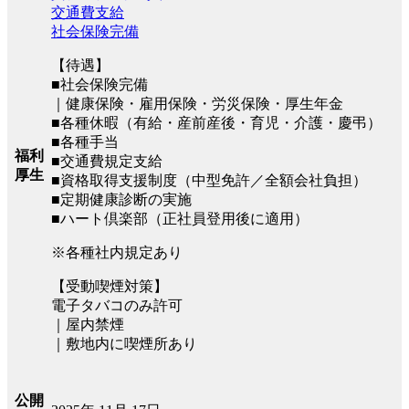
交通費支給
社会保険完備
【待遇】
■社会保険完備
｜健康保険・雇用保険・労災保険・厚生年金
■各種休暇（有給・産前産後・育児・介護・慶弔）
■各種手当
福利
■交通費規定支給
厚生
■資格取得支援制度（中型免許／全額会社負担）
■定期健康診断の実施
■ハート倶楽部（正社員登用後に適用）
※各種社内規定あり
【受動喫煙対策】
電子タバコのみ許可
｜屋内禁煙
｜敷地内に喫煙所あり
公開