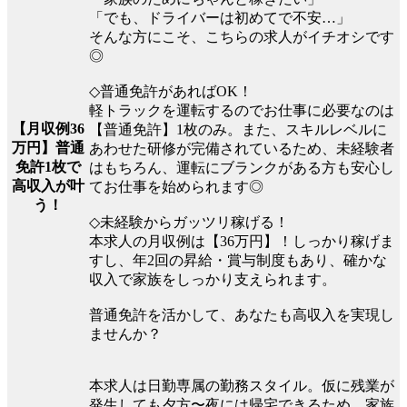
「でも、ドライバーは初めてで不安…」
そんな方にこそ、こちらの求人がイチオシです
◎
◇普通免許があればOK！
軽トラックを運転するのでお仕事に必要なのは
【月収例36
【普通免許】1枚のみ。また、スキルレベルに
万円】普通
あわせた研修が完備されているため、未経験者
免許1枚で
はもちろん、運転にブランクがある方も安心し
高収入が叶
てお仕事を始められます◎
う！
◇未経験からガッツリ稼げる！
本求人の月収例は【36万円】！しっかり稼げま
すし、年2回の昇給・賞与制度もあり、確かな
収入で家族をしっかり支えられます。
普通免許を活かして、あなたも高収入を実現し
ませんか？
本求人は日勤専属の勤務スタイル。仮に残業が
発生しても夕方〜夜には帰宅できるため、家族