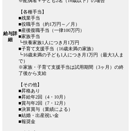
※配偶者＋子ども2名（16歳以下）の場合
【各種手当】
■残業手当
■役職手当（約1万円～／月）
■産後復職手当（一律100万円）
給与詳
■家族手当
細
┗扶養家族1人につき月1万円
■子育て支援手当（16歳未満の家族）
┗16歳未満の子ども1人につき月1万円（最大3人ま
で）
※家族・子育て支援手当は試用期間（3ヶ月）の終
了後から支給
【その他】
■昇格あり
■昇給年2回（4・10月）
■賞与年2回（7・12月）
■決算賞与（業績による）
■結婚・出産祝い金
■報奨金