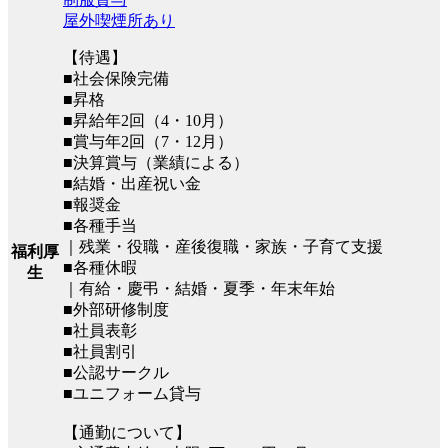
屋外喫煙所あり
【待遇】
■社会保険完備
■昇格
■昇給年2回（4・10月）
■賞与年2回（7・12月）
■決算賞与（業績による）
■結婚・出産祝い金
■報奨金
■各種手当
｜残業・役職・産後復職・家族・子育て支援
福利厚
■各種休暇
生
｜有給・慶弔・結婚・夏季・年末年始
■外部研修制度
■社員表彰
■社員割引
■公認サークル
■ユニフォーム貸与
【通勤について】