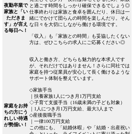
夜勤卒業で
と過ごす時間をしっかり確保できるでしょう◎
家族と「い
仕事終わりは家族と食卓を囲んだり、休日は一
ただきま
緒にでかけて団らんの時間を楽しんだり。そん
す」が言え
な日々を大切にしながら働ける環境です。
る毎日へ！
「収入」も「家族との時間」も妥協したくない
方は、ぜひこちらの求人にご応募ください◎
収入と働き方、どちらも魅力的な本求人です
が、それだけではありません！さらに同社では
家庭を持つ従業員が安心して長く働けるような
サポート体制を整えています。
◇家族手当
｜扶養家族1人につき月1万円支給
◇子育て支援手当（16歳未満の子ども対象）
家庭をお持
｜1人につき月1万円支給、最大3人まで
ちの方にう
◇産後復職手当
れしい待遇
｜一律100万円支給
が勢揃い！
この他にも、「結婚休暇」や「結婚・出産祝い
金」といった、ライフイベントに寄り添った制