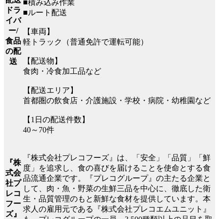
■積み込み作業
ドラ
■ルート配送
イバ
ー/
【車両】
食品
軽トラック（普通免許で運転可能）
の配
【配送物】
送
食肉・冷食加工品など
【配送エリア】
首都圏の飲食店・介護施設・学校・病院・幼稚園など
【1日の配送件数】
40～70件
『株式会社プレコフーズ』は、「安全」「品質」「鮮
『株
度」を追求し、食の喜びを届けることを使命とする食
式会
品流通企業です。『プレコグループ』の主たる企業と
社プ
して、肉・魚・野菜の生鮮三品を中心に、徹底した衛
レコ
生・品質管理のもと新鮮な食材を提供しています。本
フー
求人の雇用元である『株式会社プレコエムユニット』
ズ』