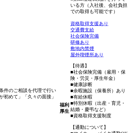
いる方（入社後、会社負担
での取得も可能です）
資格取得支援あり
交通費支給
社会保険完備
研修あり
敷地内禁煙
屋外喫煙所あり
【待遇】
■社会保険完備（雇用・保
険・労災・厚生年金）
■健康診断
条件のご相談を代理で行い
■余暇施設（保養所）あり
が初めて」「久々の面接」
■有給休暇
■特別休暇（出産・育児・
福利
結婚・慶弔など）
厚生
■資格取得支援制度
【通勤について】