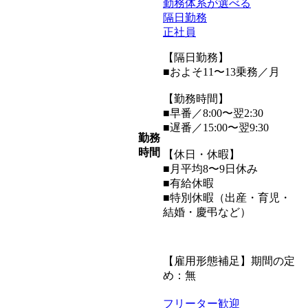
勤務体系が選べる
隔日勤務
正社員
【隔日勤務】
■およそ11〜13乗務／月
【勤務時間】
■早番／8:00〜翌2:30
■遅番／15:00〜翌9:30
勤務
時間
【休日・休暇】
■月平均8〜9日休み
■有給休暇
■特別休暇（出産・育児・
結婚・慶弔など）
【雇用形態補足】期間の定
め：無
フリーター歓迎