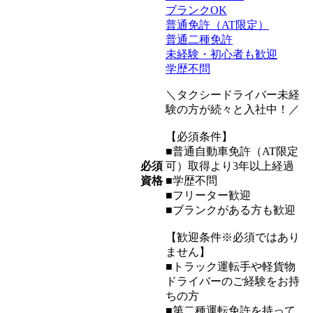
ブランクOK
普通免許（AT限定）
普通二種免許
未経験・初心者も歓迎
学歴不問
＼タクシードライバー未経
験の方が続々と入社中！／
【必須条件】
■普通自動車免許（AT限定
必須
可）取得より3年以上経過
資格
■学歴不問
■フリーター歓迎
■ブランクがある方も歓迎
【歓迎条件※必須ではあり
ません】
■トラック運転手や軽貨物
ドライバーのご経験をお持
ちの方
■第二種運転免許を持って