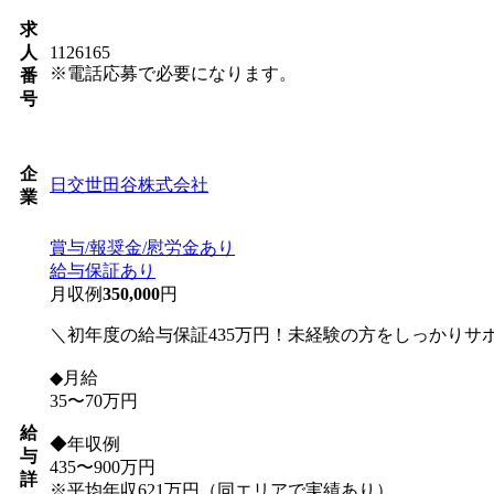
求
人
1126165
※電話応募で必要になります。
番
号
企
日交世田谷株式会社
業
賞与/報奨金/慰労金あり
給与保証あり
月収例
350,000
円
＼初年度の給与保証435万円！未経験の方をしっかりサ
◆月給
35〜70万円
給
◆年収例
与
435〜900万円
詳
※平均年収621万円（同エリアで実績あり）