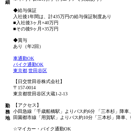
細
◆給与保証
入社後1年間は、計435万円の給与保証制度あり
■入社後3ヶ月×40万円
■その後9ヶ月×35万円
◆賞与
あり（年2回）
車通勤OK
バイク通勤OK
東京都
世田谷区
【日交世田谷株式会社】
〒157-0014
東京都世田谷区大蔵1-2-13
【アクセス】
勤
小田急線「千歳船橋駅」よりバス約6分 「三本杉」降車
務
田園都市線「用賀駅」よりバス約10分「三本杉」降車、
地
☆マイカー・バイク通勤OK