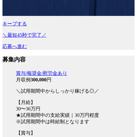
キープする
＼最短45秒で完了／
応募へ進む
募集内容
賞与/報奨金/慰労金あり
月収例
300,000
円
＼試用期間中からしっかり稼げる◎／
【月給】
30〜36万円
★試用期間中の支給実績｜30万円程度
※試用期間中は時給制となります
【賞与】