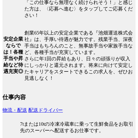
「この仕事なら無理なく続けられそう！」と感じ
た方は、〈応募へ進む〉をタップしてご応募くだ
さい！
創業65年以上の安定企業である『池畑運送株式会
安定企業
社』は、手厚い待遇が魅力です。残業手当、深夜
ならで
手当はもちろんのこと、無事故手当や家族手当な
は！各種
ど、各種手当が充実しています。
手当や昇
さらに年1回の昇給もあり、日々の頑張りが収入
給など待
にしっかりと還元されます。将来に向けて安定し
遇充実◎
たキャリアをスタートできるこの求人を、ぜひお
見逃しなく！
仕事内容
物流・配送
配送ドライバー
7tまたは10tの冷凍冷蔵車に乗って生鮮食品をお取引
先のスーパーへ配送するお仕事です。