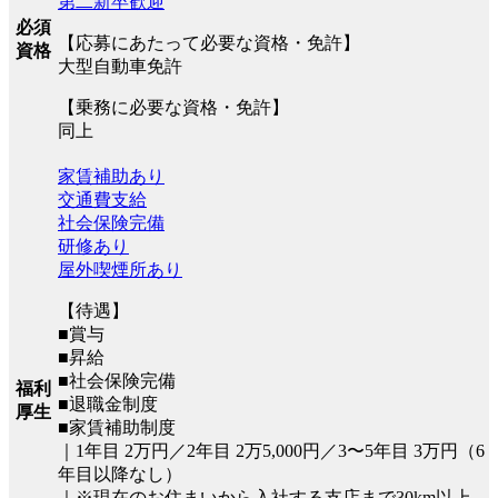
第二新卒歓迎
必須
【応募にあたって必要な資格・免許】
資格
大型自動車免許
【乗務に必要な資格・免許】
同上
家賃補助あり
交通費支給
社会保険完備
研修あり
屋外喫煙所あり
【待遇】
■賞与
■昇給
■社会保険完備
福利
■退職金制度
厚生
■家賃補助制度
｜1年目 2万円／2年目 2万5,000円／3〜5年目 3万円（6
年目以降なし）
｜※現在のお住まいから入社する支店まで30km以上