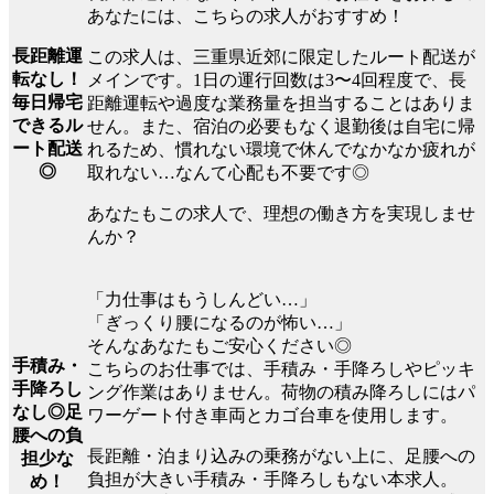
あなたには、こちらの求人がおすすめ！
長距離運
この求人は、三重県近郊に限定したルート配送が
転なし！
メインです。1日の運行回数は3〜4回程度で、長
毎日帰宅
距離運転や過度な業務量を担当することはありま
できるル
せん。また、宿泊の必要もなく退勤後は自宅に帰
ート配送
れるため、慣れない環境で休んでなかなか疲れが
◎
取れない…なんて心配も不要です◎
あなたもこの求人で、理想の働き方を実現しませ
んか？
「力仕事はもうしんどい…」
「ぎっくり腰になるのが怖い…」
そんなあなたもご安心ください◎
手積み・
こちらのお仕事では、手積み・手降ろしやピッキ
手降ろし
ング作業はありません。荷物の積み降ろしにはパ
なし◎足
ワーゲート付き車両とカゴ台車を使用します。
腰への負
長距離・泊まり込みの乗務がない上に、足腰への
担少な
負担が大きい手積み・手降ろしもない本求人。
め！