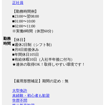
正社員
【勤務時間例】
■23:00〜翌08:00
■01:00〜10:00
■02:00〜11:00
※実働8時間（休憩60分）
勤務
【休日】
時間
■週休2日制（シフト制）
■月8日前後休み
■年間休日105日
■有給休暇10日（入社半年後に付与）
★連休の取得OK！取得しやすい環境です！
【雇用形態補足】期間の定め：無
大型免許
未経験・初心者も歓迎
学歴不問