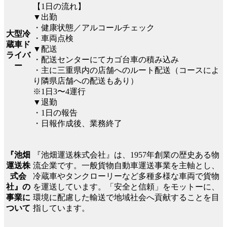
【1日の流れ】
▼出勤
・健康状態／アルコールチェック
大型冷
・車両点検
蔵車ド
▼配送
ライバ
・配送センターにてカゴ台車の積み込み
ー
・主に三重県内の店舗へのルート配送（コースによ
り隣県店舗への配送もあり）
※1日3〜4運行
▼退勤
・1日の報告
・日報作成後、業務終了
『池畑運送株式会社』は、1957年創業の歴史ある物
『池畑
流企業です。一般貨物自動車運送事業を主軸とし、
運送株
冷蔵車やタンクローリーなど多種多様な車両で貨物
式会
を運送しています。「安全と信頼」をモットーに、
社』の
環境に配慮した輸送で地域社会へ貢献することを目
事業に
指しています。
ついて