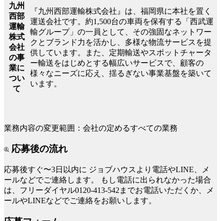
九州
『九州西部運輸株式会社』は、福岡県に本社を置く
西部
運送会社です。約1,500台の車両を保有する「西武運
運輸
輸グループ」の一員として、その強固なネットワー
株式
クとブランド力を活かし、多様な物流サービスを提
会社
供しています。また、定期輸送やスポットチャータ
の事
ー輸送をはじめとする幅広いサービスで、顧客の
業に
様々なニーズに応え、揺るぎない事業基盤を築いて
つい
います。
て
業務内容の変更範囲：会社の定めるすべての業務
応募後の流れ
応募後すぐ〜3日以内に
ジョブハウスより電話やLINE、メ
ールなどでご連絡します。
もし電話に出られなかった場合
は、フリーダイヤル0120-413-542までお電話いただくか、メ
ールやLINEなどでご連絡をお願いします。