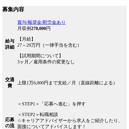
募集内容
賞与/報奨金/慰労金あり
月収例
270,000
円
【月給】
給与
27～29万円（一律手当を含む）
詳細
【試用期間について】
3ヶ月／雇用条件の変更なし
交通
上限1万6,000円まで支給／月（直線距離による）
費
＜STEP1＞「応募へ進む」を押す
＜STEP2＞転職相談
応募
☆キャリアアドバイザーから求人をご紹介したり、
の流
面接についてアドバイスします！