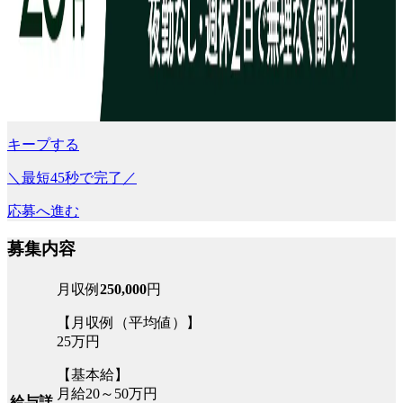
キープする
＼最短45秒で完了／
応募へ進む
募集内容
月収例
250,000
円
【月収例（平均値）】
25万円
【基本給】
月給20～50万円
給与詳