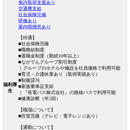
免許取得支援あり
交通費支給
社会保険完備
研修あり
屋内喫煙所あり
【待遇】
■社会保険完備
■職務給制度
■退職金制度（勤続10年以上）
■ながでんグループ割引制度
｜グループのホテルや施設を社員価格で利用可能
■育児・介護休業あり（取得実績あり）
■制服貸与
福利厚
■家族乗車証支給
生
｜『長電バス株式会社』の路線バスで利用可能
■健康診断（年2回）
【職場について】
■控室完備（テレビ・電子レンジあり）
【通勤について】