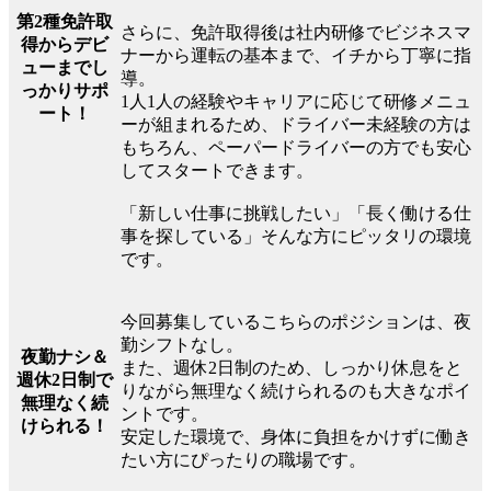
第2種免許取
さらに、免許取得後は社内研修でビジネスマ
得からデビ
ナーから運転の基本まで、イチから丁寧に指
ューまでし
導。
っかりサポ
1人1人の経験やキャリアに応じて研修メニュ
ート！
ーが組まれるため、ドライバー未経験の方は
もちろん、ペーパードライバーの方でも安心
してスタートできます。
「新しい仕事に挑戦したい」「長く働ける仕
事を探している」そんな方にピッタリの環境
です。
今回募集しているこちらのポジションは、夜
勤シフトなし。
夜勤ナシ＆
また、週休2日制のため、しっかり休息をと
週休2日制で
りながら無理なく続けられるのも大きなポイ
無理なく続
ントです。
けられる！
安定した環境で、身体に負担をかけずに働き
たい方にぴったりの職場です。