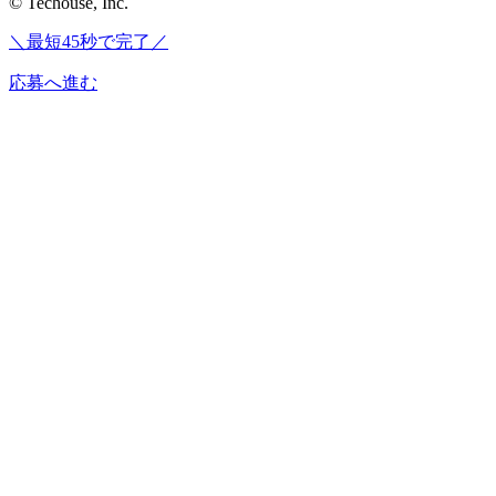
© Techouse, Inc.
＼最短45秒で完了／
応募へ進む