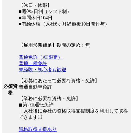
【休日・休暇】
■週休2日制（シフト制）
■年間休日104日
■有給休暇（入社6ヶ月経過後10日間付与）
【雇用形態補足】期間の定め：無
普通免許（AT限定）
普通二種免許
未経験・初心者も歓迎
【応募にあたって必要な資格・免許】
必須資
普通自動車免許
格
【業務に必要な資格・免許】
◼︎第2種運転免許
｜入社後に会社の資格取得支援制度を利用して取得
できます◎
資格取得支援あり