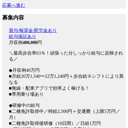
応募へ進む
募集内容
賞与/報奨金/慰労金あり
給与保証あり
月収例
400,000
円
＼最高歩合率63％！頑張った分しっかり給与に反映され
る／
◆月収例40万円
■月給20万1,540〜22万1,240円＋歩合給※シフトにより異
なる
■無線・配車アプリで効率よく稼げる！
■専用乗り場あり
◆研修中の給与
■二種免許取得中／時給2,500円＋交通費（上限5万円／
月）
■二種免許取得後研修（10日間）／日給1万円