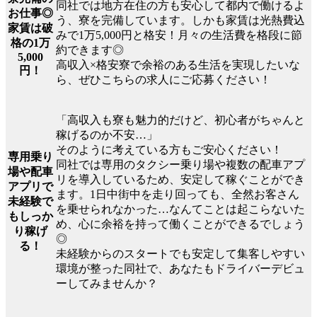
同社では地方在住の方も安心して都内で働けるよ
お仕事◎
う、寮を完備しています。しかも家賃は光熱費込
家賃は破
みで1万5,000円と格安！月々の生活費を格段に節
格の1万
約できます◎
5,000
高収入×格安寮で余裕のある生活を実現したいな
円！
ら、ぜひこちらの求人にご応募ください！
「高収入も寮も魅力的だけど、初心者がちゃんと
稼げるのか不安…」
そのように考えている方もご安心ください！
専用乗り
同社では専用のタクシー乗り場や複数の配車アプ
場や配車
リを導入しているため、安定して稼ぐことができ
アプリで
ます。1日中街中を走り回っても、全然お客さん
未経験で
を乗せられなかった…なんてことは起こらないた
もしっか
め、心に余裕を持って働くことができるでしょう
り稼げ
◎
る！
未経験からのスタートでも安定して集客しやすい
環境が整った同社で、あなたもドライバーデビュ
ーしてみませんか？