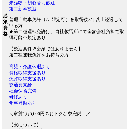
未経験・初心者も歓迎
第二新卒歓迎
必
普通自動車免許（AT限定可）を取得後3年以上経過して
須
いる方
資
★第二種運転免許は、自社教習所にて全額会社負担で取
格
得可能※規定あり
【歓迎条件※必須ではありません】
第二種運転免許をお持ちの方
育児・介護休暇あり
資格取得支援あり
免許取得支援あり
交通費支給
社会保険完備
研修あり
食事補助あり
＼家賃1万5,000円のおトクな寮完備！／
【寮について】