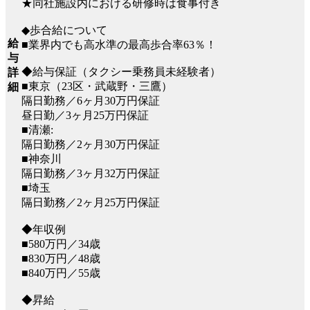
★同社施設内における研修時は食事付き
◆歩合給について
給
■業界内でも高水準の最高歩合率63％！
与
◆給与保証（タクシー乗務員未経験者）
詳
■東京（23区・武蔵野・三鷹）
細
隔日勤務／6ヶ月30万円保証
昼日勤／3ヶ月25万円保証
■清瀬:
隔日勤務／2ヶ月30万円保証
■神奈川
隔日勤務／3ヶ月32万円保証
■埼玉
隔日勤務／2ヶ月25万円保証
◆年収例
■580万円／34歳
■830万円／48歳
■840万円／55歳
◆昇給