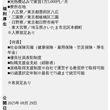
■光熱費込みで家賃1万5,000円／月
■寮所在地
福
・八広寮／東京都墨田区八広
利
・三園寮／東京都板橋区三園
厚
・日野寮／東京都日野市南平
生
・東大宮寮／埼玉県さいたま市北区本郷町
※入寮規定あり
【待遇】
■社会保険完備（健康保険・雇用保険・労災保険・厚生
年金）
■優良社員表彰制度
■転職支援金支給（経験者）
■資格取得支援制度※自社で運営する教習所で取得可能
■65歳選択定年制※最長で75歳まで就労可能
※各規定あり
公
2025年 09月 29日
開
日