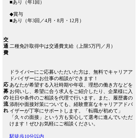
■あり（年1回）
◆賞与
■あり（年3回／4月・8月・12月）
交
二種免許取得中は交通費支給（上限5万円／月）
通
費
ドライバーにご応募いただいた方は、無料でキャリアア
ドバイザーにお仕事の相談ができます！
応
あなたが希望する入社時期や年収、理想の働き方などを
募
お伺いし、希望に合う求人をご紹介したり、企業様に入
の
社日や条件のご相談を代理で行います。また、履歴書の
流
添削や面接対策についても、経験豊富なキャリアアドバ
れ
イザーが丁寧にサポートします。「転職が初めて」
「久々の面接」という方も安心して選考に進んでいただ
けます！ぜひお気軽にご相談ください。
駅徒歩10分以内