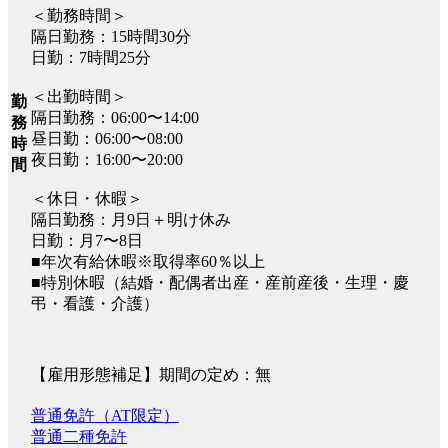
＜勤務時間＞
隔日勤務：15時間30分
日勤：7時間25分
＜出勤時間＞
勤
隔日勤務：06:00〜14:00
務
昼日勤：06:00〜08:00
時
夜日勤：16:00〜20:00
間
＜休日・休暇＞
隔日勤務：月9日＋明け休み
日勤：月7〜8日
■年次有給休暇※取得率60％以上
■特別休暇（結婚・配偶者出産・産前産後・生理・慶
弔・看護・介護）
【雇用形態補足】期間の定め：無
普通免許（AT限定）
普通二種免許