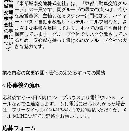
東都
『東都城南交通株式会社』は、『東都自動車交通グル
城南
ープ』の一員です。同グループの最大の強みは、確か
交通
な経営基盤。主軸となるタクシー部門に加え、ハイヤ
株式
ー・バス・自動車教習所・ホテル・ゴルフ場など、さ
会社
まざまな事業を展開しており、すべての資産を自社で
の事
保有しています。グループ全体でリスク分散もしてい
業に
るため、安心感を持って働けるのがグループ会社の大
つい
きな魅力です。
て
業務内容の変更範囲：会社の定めるすべての業務
応募後の流れ
応募後すぐ〜3日以内に
ジョブハウスより電話やLINE、メ
ールなどでご連絡します。
もし電話に出られなかった場合
は、フリーダイヤル0120-413-542までお電話いただくか、メ
ールやLINEなどでご連絡をお願いします。
応募フォーム