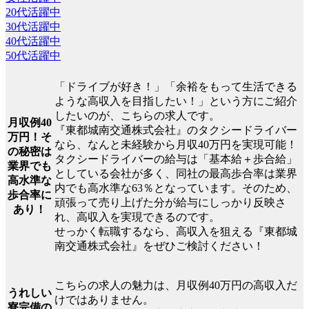
20代活躍中
30代活躍中
40代活躍中
50代活躍中
「ドライブが好き！」「余裕をもって生活できる
ような高収入を目指したい！」という方にご紹介
したいのが、こちらの求人です。
月収例40
『東都城南交通株式会社』のタクシードライバー
万円！そ
なら、なんと未経験から月収40万円を実現可能！
の秘密は
タクシードライバーの給与は「基本給＋歩合給」
業界でも
としている会社が多く、同社の最高歩合率は業界
高水準な
内でも高水準な63％となっています。そのため、
歩合率に
頑張って売り上げた分が給与にしっかり反映さ
あり！
れ、高収入を実現できるのです。
せっかく転職するなら、高収入を狙える『東都城
南交通株式会社』をぜひご検討ください！
こちらの求人の魅力は、月収例40万円の高収入だ
うれしい
けではありません。
寮完備の