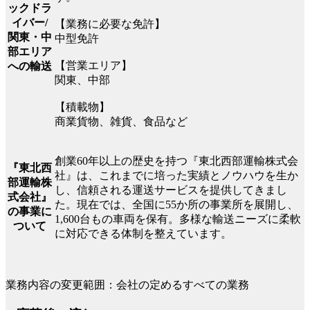
ックドラ
イバー/
【業務に必要な免許】
関東・中
中型免許
部エリア
【営業エリア】
への輸送
関東、中部
【積載物】
商業貨物、雑貨、食品など
創業60年以上の歴史を持つ『東北西部運輸株式会
『東北西
社』は、これまでに培った実績とノウハウを生か
部運輸株
し、信頼される運送サービスを提供してきまし
式会社』
た。現在では、全国に55か所の事業所を展開し、
の事業に
1,600台もの車両を保有。多様な輸送ニーズに柔軟
ついて
に対応できる体制を整えています。
業務内容の変更範囲：会社の定めるすべての業務