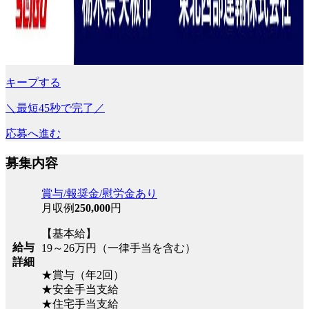
キープする
＼最短45秒で完了／
応募へ進む
募集内容
賞与/報奨金/慰労金あり
月収例
250,000
円
【基本給】
給与
19～26万円（一律手当を含む）
詳細
★賞与（年2回）
★安全手当支給
★住宅手当支給