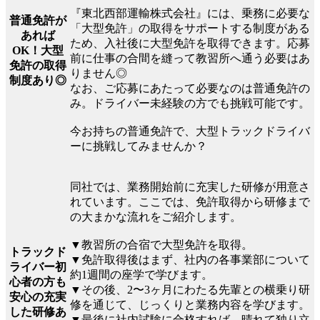
『東北西部運輸株式会社』には、乗務に必要な
普通免許が
「大型免許」の取得をサポートする制度がある
あれば
ため、入社後に大型免許を取得できます。応募
OK！大型
前に仕事の合間を縫って教習所へ通う必要はあ
免許の取得
りません◎
制度あり◎
なお、ご応募にあたって必要なのは普通免許の
み。ドライバー未経験の方でも挑戦可能です。
今お持ちの普通免許で、大型トラックドライバ
ーに挑戦してみませんか？
同社では、業務開始前に充実した研修が用意さ
れています。ここでは、免許取得から研修まで
の大まかな流れをご紹介します。
▼教習所の合宿で大型免許を取得。
トラックド
▼免許取得後はまず、社内の各事業部について
ライバー初
約1週間の座学で学びます。
心者の方も
▼その後、2〜3ヶ月にわたる先輩との横乗り研
安心の充実
修を通じて、じっくりと業務内容を学びます。
した研修あ
▼最後に社内試験に合格すれば、晴れて独り立