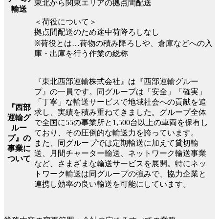
東北から関東エリアの拠点間配送
輸送
＜荷役について＞
拠点間配送のため途中荷降ろしなし
※荷役とは…荷物の積み降ろしや、倉庫などへの入
庫・出庫を行う作業の総称
『東北西部運輸株式会社』は『西部運輸グルー
プ』の一員です。同グループは「安全」「確実」
「丁寧」な輸送サービスで地域社会への貢献を追
『西部
求し、実績を積み重ねてきました。グループ全体
運輸グ
で全国に55の事業所と1,500台以上の車両を保有し
ルー
ており、その圧倒的な輸送力を誇っています。
プ』の
また、同グループでは定期輸送に加えて貸切輸
事業に
送、月間チャーター輸送、ネットワーク輸送事業
ついて
など、さまざまな輸送サービスを展開。特にネッ
トワーク輸送は同グループの強みで、協力企業と
連携し効率の良い輸送を可能にしています。